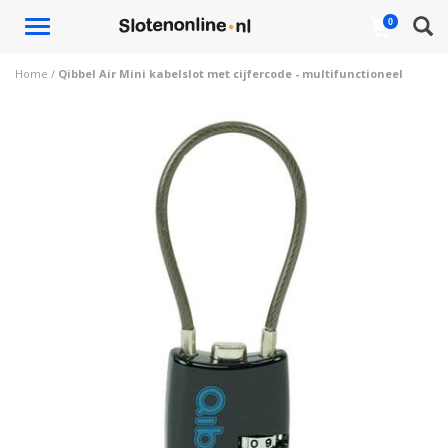
Toggle
0
navigation
Home
/
Qibbel Air Mini kabelslot met cijfercode - multifunctioneel