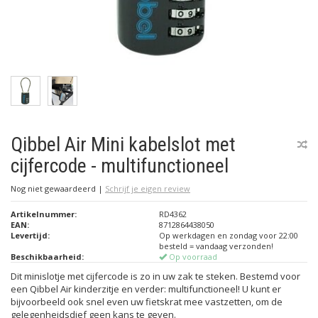
Qibbel Air Mini kabelslot met
cijfercode - multifunctioneel
Nog niet gewaardeerd
|
Schrijf je eigen review
Artikelnummer:
RD4362
EAN:
8712864438050
Levertijd:
Op werkdagen en zondag voor 22:00
besteld = vandaag verzonden!
Beschikbaarheid:
Op voorraad
Dit minislotje met cijfercode is zo in uw zak te steken. Bestemd voor
een Qibbel Air kinderzitje en verder: multifunctioneel! U kunt er
bijvoorbeeld ook snel even uw fietskrat mee vastzetten, om de
gelegenheidsdief geen kans te geven.