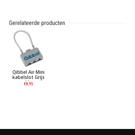
Gerelateerde producten
Qibbel Air Mini
kabelslot Grijs
met cijfercode
€8,95
Informatie