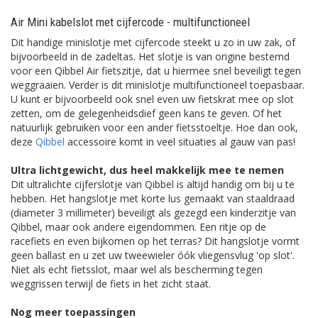
Air Mini kabelslot met cijfercode - multifunctioneel
Dit handige minislotje met cijfercode steekt u zo in uw zak, of
bijvoorbeeld in de zadeltas. Het slotje is van origine bestemd
voor een Qibbel Air fietszitje, dat u hiermee snel beveiligt tegen
weggraaien. Verder is dit minislotje multifunctioneel toepasbaar.
U kunt er bijvoorbeeld ook snel even uw fietskrat mee op slot
zetten, om de gelegenheidsdief geen kans te geven. Of het
natuurlijk gebruiken voor een ander fietsstoeltje. Hoe dan ook,
deze
Qibbel
accessoire komt in veel situaties al gauw van pas!
Ultra lichtgewicht, dus heel makkelijk mee te nemen
Dit ultralichte cijferslotje van Qibbel is altijd handig om bij u te
hebben. Het hangslotje met korte lus gemaakt van staaldraad
(diameter 3 millimeter) beveiligt als gezegd een kinderzitje van
Qibbel, maar ook andere eigendommen. Een ritje op de
racefiets en even bijkomen op het terras? Dit hangslotje vormt
geen ballast en u zet uw tweewieler óók vliegensvlug 'op slot'.
Niet als echt fietsslot, maar wel als bescherming tegen
weggrissen terwijl de fiets in het zicht staat.
Nog meer toepassingen