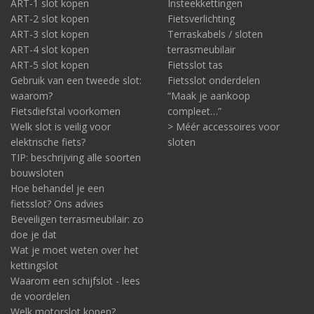
ART-1 slot kopen
Insteekkettingen
ART-2 slot kopen
Fietsverlichting
ART-3 slot kopen
Terraskabels / sloten
ART-4 slot kopen
terrasmeubilair
ART-5 slot kopen
Fietsslot tas
Gebruik van een tweede slot:
Fietsslot onderdelen
waarom?
“Maak je aankoop
Fietsdiefstal voorkomen
compleet…”
Welk slot is veilig voor
> Méér accessoires voor
elektrische fiets?
sloten
TIP: beschrijving alle soorten
bouwsloten
Hoe behandel je een
fietsslot? Ons advies
Beveiligen terrasmeubilair: zo
doe je dat
Wat je moet weten over het
kettingslot
Waarom een schijfslot - lees
de voordelen
Welk motorslot kopen?