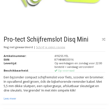
Pro-tect Schijfremslot Disq Mini
Nog niet gewaardeerd
|
Schrijf je eigen review
Artikelnummer:
419255.YEL
EAN:
8714868033316
Levertijd:
Op werkdagen en zondag voor 22:00
besteld = vandaag verzonden!
Beschikbaarheid:
Op voorraad
Een bijzonder compact schijfremslot voor fiets, scooter en brommer.
In opvallend geel/groen, óók de bijbehorende reminder kabel. Met
5,5 mm dikke sluitpen, een opbergtasje, afsluitbaar sleutelgat en
drie sleutels. Vergrendel 'm met één simpele klik!
Lees meer