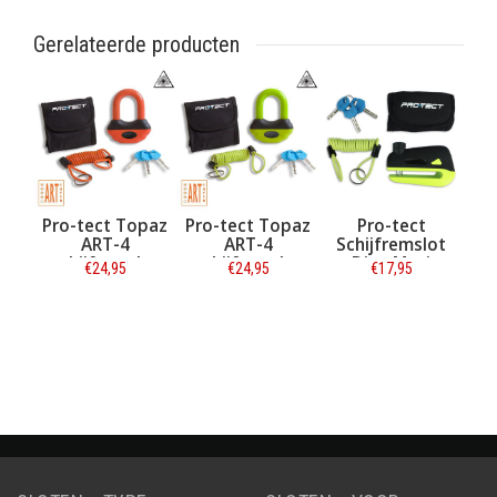
Gerelateerde producten
Pro-tect Topaz
Pro-tect Topaz
Pro-tect
ART-4
ART-4
Schijfremslot
schijfremslot
schijfremslot
Disq Maxi
€24,95
€24,95
€17,95
oranje met
geel-groen met
reminderkabel
reminderkabel
Informatie
en tas
en tas ART-4
Informatie
Informatie