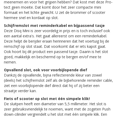
meenemen en voor het grijpen hebben? Dat kost met deze Pro-
tect geen moeite. Dat komt door het zeer compacte mini
formaat en het lichte gewicht. U zet de brommer of scooter
hiermee snel en kordaat op slot.
Schijfremslot met reminderkabel en bijpassend tasje
Deze Disq Mini is zeer voordelig in prijs en is toch inclusief ook
een aantal extra's. Het gaat allereerst om een reminderkabel.
Deze helpt de berijder eraan herinneren dat het voertuig bij de
remschijf op slot staat. Dat voorkomt dat er iets kapot gaat.
Ook hoort bij dit product een passend tasje. Daarin is het slot
goed, makkelijk en beschermd op te bergen en/of mee te
nemen.
Opvallend slot, ook voor voorbijlopende dief
Dankzij de opvallende, bijna reflecterende kleur van zowel
(deels) het schijfremslot zelf als de bijbehorende reminder cable,
ziet een voorbijlopende dief direct dat hij of zij beter een
straatje verder kan.
Fiets of scooter op slot met één simpele klik!
De sluitpen heeft een diameter van 5,5 millimeter. Het slot is
zeer gebruiksvriendelijk te noemen, want met de zogeten Push
down-cilinder vergrendelt u het slot met één simpele klik. Een