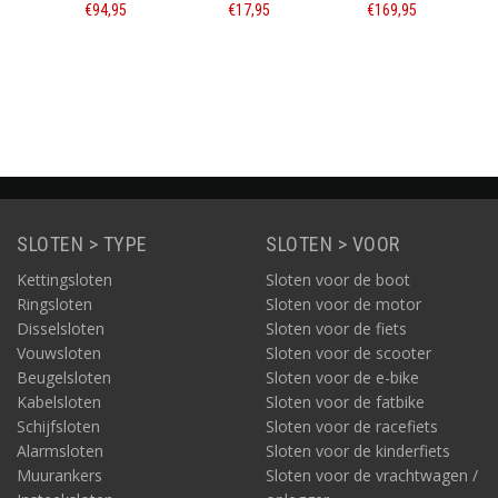
Lock Type A60
mm
Triangle Lock
,95
€94,95
€17,95
€169,95
RED SCM
Informatie
Informatie
Informatie
SLOTEN > TYPE
SLOTEN > VOOR
Kettingsloten
Sloten voor de boot
Ringsloten
Sloten voor de motor
Disselsloten
Sloten voor de fiets
Vouwsloten
Sloten voor de scooter
Beugelsloten
Sloten voor de e-bike
Kabelsloten
Sloten voor de fatbike
Schijfsloten
Sloten voor de racefiets
Alarmsloten
Sloten voor de kinderfiets
Muurankers
Sloten voor de vrachtwagen /