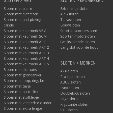
SLOTEN > MET
SLOTEN > KENMERKEN
Sloten met alarm
Extra lange sloten
Sloten met cijfercode
ART-sloten
Sloten met anti-picking
Terrassloten
cilinder
Bouwsloten
Sloten met keurmerk VBV
Soorten scootersloten
Sloten met keurmerk SCM
Soorten motorsloten
Sloten met keurmerk ART
Gelijksluitende sloten
Sloten met keurmerk ART 2
Lang slot voor de boot
Sloten met keurmerk ART 3
Sloten met keurmerk ART 4
SLOTEN > MERKEN
Sloten met keurmerk ART 5
Sloten met slothoes
AXA sloten
Sloten met grondanker
Pro-tect sloten
Sloten met loop, ring, lus
ABUS sloten
Sloten met tasje
Lynx sloten
Sloten met auto-click
Doublelock sloten
Sloten met stofklepje
Edge sloten
Sloten met versterkte cilinder
Kryptonite sloten
Sloten met extra lengte
SXP sloten