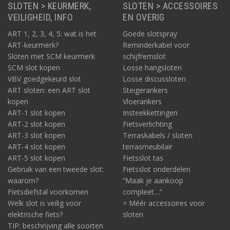
SLOTEN > KEURMERK,
SLOTEN > ACCESSOIRES
VEILIGHEID, INFO
EN OVERIG
ART 1, 2, 3, 4, 5: wat is het
Goede slotspray
ART-keurmerk?
Reminderkabel voor
Sloten met SCM keurmerk
schijfremslot
SCM slot kopen
Losse hangsloten
VBV goedgekeurd slot
Losse discussloten
ART sloten: een ART slot
Steigerankers
kopen
Vloerankers
ART-1 slot kopen
Insteekkettingen
ART-2 slot kopen
Fietsverlichting
ART-3 slot kopen
Terraskabels / sloten
ART-4 slot kopen
terrasmeubilair
ART-5 slot kopen
Fietsslot tas
Gebruik van een tweede slot:
Fietsslot onderdelen
waarom?
“Maak je aankoop
Fietsdiefstal voorkomen
compleet…”
Welk slot is veilig voor
> Méér accessoires voor
elektrische fiets?
sloten
TIP: beschrijving alle soorten