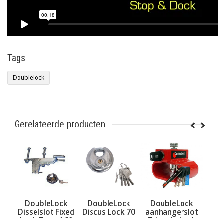
Tags
Doublelock
Gerelateerde producten
ck
DoubleLock
DoubleLock
DoubleLock
Dou
falo
Disselslot Fixed
Discus Lock 70
aanhangerslot