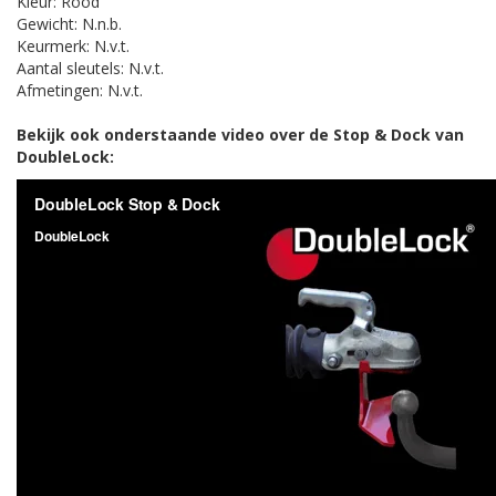
Kleur: Rood
Gewicht: N.n.b.
Keurmerk: N.v.t.
Aantal sleutels: N.v.t.
Afmetingen: N.v.t.
Bekijk ook onderstaande video over de Stop & Dock van
DoubleLock: