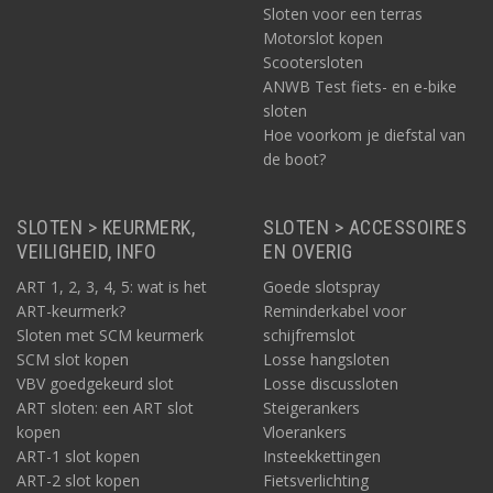
Sloten voor een terras
Motorslot kopen
Scootersloten
ANWB Test fiets- en e-bike
sloten
Hoe voorkom je diefstal van
de boot?
SLOTEN > KEURMERK,
SLOTEN > ACCESSOIRES
VEILIGHEID, INFO
EN OVERIG
ART 1, 2, 3, 4, 5: wat is het
Goede slotspray
ART-keurmerk?
Reminderkabel voor
Sloten met SCM keurmerk
schijfremslot
SCM slot kopen
Losse hangsloten
VBV goedgekeurd slot
Losse discussloten
ART sloten: een ART slot
Steigerankers
kopen
Vloerankers
ART-1 slot kopen
Insteekkettingen
ART-2 slot kopen
Fietsverlichting