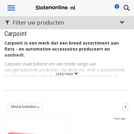
Toggle
0
navigation
Filter uw producten
Carpoint
Carpoint is een merk dat een breed assortiment aan
fiets - en automotive accessoires produceert en
aanbiedt.
Carpoint staat bekend om een brede range aan
autogerelateerde producten. Op deze site vindt u bijvoorbeeld
Lees meer
de trekhaaksloten van dit merk, zoals voor bestelwagen of
stationwagen.
Carpoint biedt kwalitatief goede producten tegen concurrerende
prijzen.
Meest bekeken
1
Slotenonline.nl:
Een scala aan sloten
*Incl. btw
Alle bekende certificaties
Gunstige prijzen