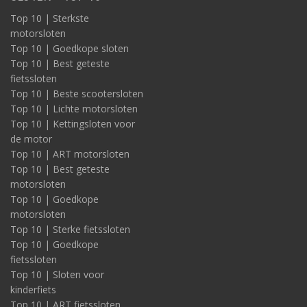
Top 10 | Sterkste
motorsloten
Top 10 | Goedkope sloten
Top 10 | Best geteste
fietssloten
Top 10 | Beste scootersloten
Top 10 | Lichte motorsloten
Top 10 | Kettingsloten voor
de motor
Top 10 | ART motorsloten
Top 10 | Best geteste
motorsloten
Top 10 | Goedkope
motorsloten
Top 10 | Sterke fietssloten
Top 10 | Goedkope
fietssloten
Top 10 | Sloten voor
kinderfiets
Top 10 | ART fietssloten