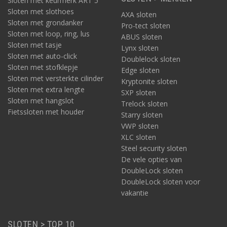
Sloten met keurmerk ART 5
Sloten met slothoes
AXA sloten
Sloten met grondanker
Pro-tect sloten
Sloten met loop, ring, lus
ABUS sloten
Sloten met tasje
Lynx sloten
Sloten met auto-click
Doublelock sloten
Sloten met stofklepje
Edge sloten
Sloten met versterkte cilinder
Kryptonite sloten
Sloten met extra lengte
SXP sloten
Sloten met hangslot
Trelock sloten
Fietssloten met houder
Starry sloten
VWP sloten
XLC sloten
Steel security sloten
De vele opties van
DoubleLock sloten
DoubleLock sloten voor
vakantie
SLOTEN > TOP 10