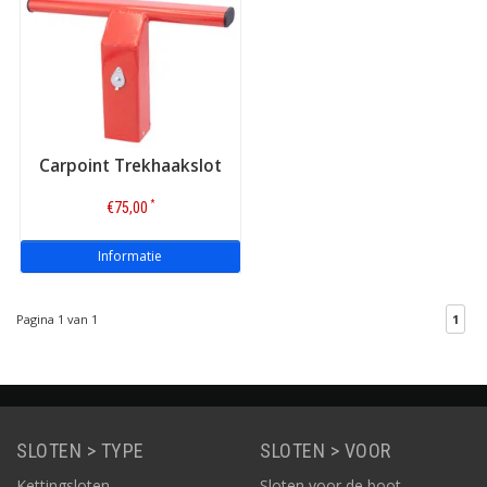
Snelle, directe verzending
Voorraad uit eigen magazijn
Afhalen? Ook dát kan!
Betrouwbare levering, via PostNL
Degelijke informatie, duidelijke specificaties
Snelle, vriendelijke, correcte klantenservice
Uitstekende reviews: hoge cijfers!
Carpoint Trekhaakslot
*
€75,00
Informatie
Pagina 1 van 1
1
SLOTEN > TYPE
SLOTEN > VOOR
Kettingsloten
Sloten voor de boot