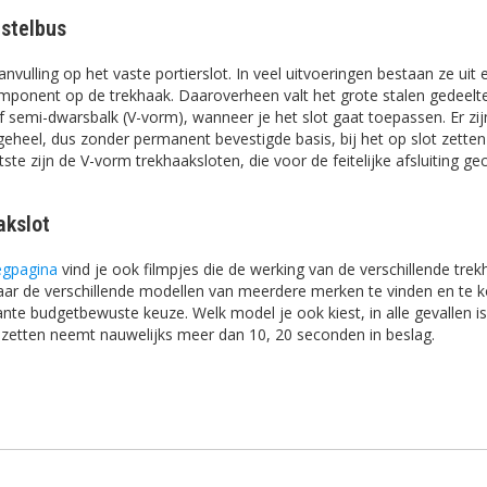
estelbus
nvulling op het vaste portierslot. In veel uitvoeringen bestaan ze uit 
ponent op de trekhaak. Daaroverheen valt het grote stalen gedeelt
 semi-dwarsbalk (V-vorm), wanneer je het slot gaat toepassen. Er zi
 geheel, dus zonder permanent bevestigde basis, bij het op slot zette
tste zijn de V-vorm trekhaaksloten, die voor de feitelijke afsluiting
akslot
legpagina
vind je ook filmpjes die de werking van de verschillende tre
aar de verschillende modellen van meerdere merken te vinden en te 
ante budgetbewuste keuze. Welk model je ook kiest, in alle gevallen is
t zetten neemt nauwelijks meer dan 10, 20 seconden in beslag.