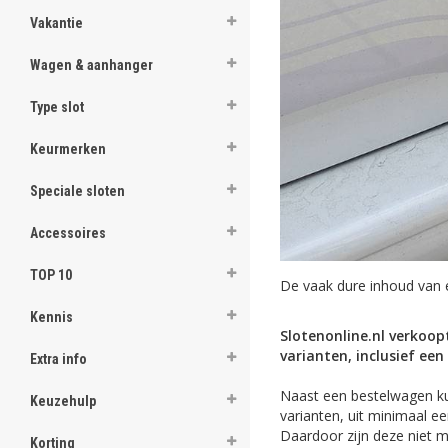
Vakantie
Wagen & aanhanger
Type slot
Keurmerken
Speciale sloten
Accessoires
TOP 10
De vaak dure inhoud van 
Kennis
Slotenonline.nl verkoo
varianten, inclusief een
Extra info
Naast een bestelwagen kun
Keuzehulp
varianten, uit minimaal e
Daardoor zijn deze niet 
Korting