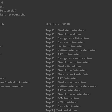
-4
est
best op slot?
ken: het overzicht
KEN
SLOTEN > TOP 10
Top 10 | Sterkste motorsloten
Top 10 | Goedkope sloten
Top 10 | Best geteste fietssloten
Top 10 | Beste scootersloten
ten
Top 10 | Lichte motorsloten
Top 10 | Kettingsloten voor de motor
en
Top 10 | ART motorsloten
Top 10 | Best geteste motorsloten
Top 10 | Goedkope motorsloten
Top 10 | Sterke fietssloten
Top 10 | Goedkope fietssloten
Top 10 | Sloten voor kinderfiets
loten
Top 10 | ART fietssloten
 van DoubleLock sloten
Top 10 | Sterke scootersloten
ten voor vakantie
Top 10 | Kettingsloten voor de scooter
Top 10 | ART scootersloten
Top 10 | Goedkope scootersloten
Top 10 | SCM bootsloten
Top 10 | VBV bootsloten
Top 10 | Beste bootsloten
Top 3 | Trekhaaksloten