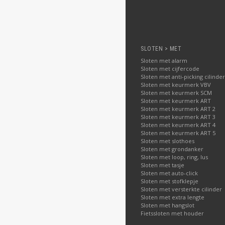
SLOTEN > MET
Sloten met alarm
Sloten met cijfercode
Sloten met anti-picking cilinder
Sloten met keurmerk VBV
Sloten met keurmerk SCM
Sloten met keurmerk ART
Sloten met keurmerk ART 2
Sloten met keurmerk ART 3
Sloten met keurmerk ART 4
Sloten met keurmerk ART 5
Sloten met slothoes
Sloten met grondanker
Sloten met loop, ring, lus
Sloten met tasje
Sloten met auto-click
Sloten met stofklepje
Sloten met versterkte cilinder
Sloten met extra lengte
Sloten met hangslot
Fietssloten met houder