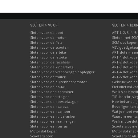
SLOTEN > VOOR
SLOTEN > KEUR
Sloten voor de boot
ART 1, 2, 3, 4, 
Sloten voor de motor
Sloten met SC
Sloten voor de fiets
SCM slot kopen
Sloten voor de scooter
VBV goedgekeur
Sloten voor de e-bike
ART sloten: een
Sloten voor de fatbike
ART-1 slot kop
Sloten voor de racefiets
ART-2 slot kop
Sloten voor de kinderfiets
ART-3 slot kop
Sloten voor de vrachtwagen / oplegger
ART-4 slot kop
Sloten voor de trailer
ART-5 slot kop
Sloten voor de buitenboordmotor
Gebruik van ee
Sloten voor de bouw
Fietsdiefstal 
Sloten voor een container
Welk slot is veil
Sloten voor een steiger
TIP: beschrijvi
Sloten voor een bestelwagen
Hoe behandel je
Sloten voor een caravan
Beveiligen terr
Sloten voor een camper
Wat je moet wet
Sloten voor een vloeranker
Waarom een schi
Sloten voor een aanhanger
Welk motorslot
Sloten voor een terras
Scooterslot me
Motorslot kopen
Motorslot met
Scootersloten
Scooterslot ART