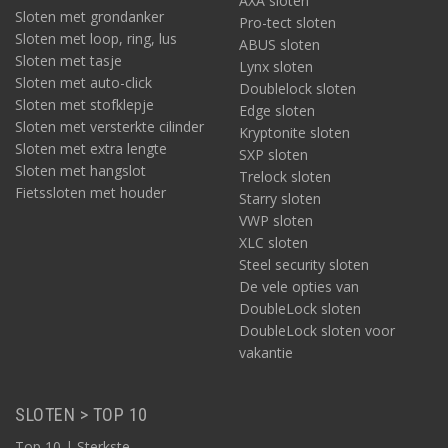
AXA sloten
Sloten met grondanker
Pro-tect sloten
Sloten met loop, ring, lus
ABUS sloten
Sloten met tasje
Lynx sloten
Sloten met auto-click
Doublelock sloten
Sloten met stofklepje
Edge sloten
Sloten met versterkte cilinder
Kryptonite sloten
Sloten met extra lengte
SXP sloten
Sloten met hangslot
Trelock sloten
Fietssloten met houder
Starry sloten
VWP sloten
XLC sloten
Steel security sloten
De vele opties van
DoubleLock sloten
DoubleLock sloten voor
vakantie
SLOTEN > TOP 10
Top 10 | Sterkste