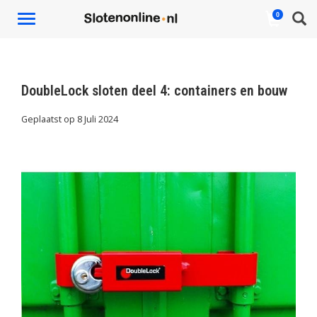
0
Toggle
navigation
DoubleLock sloten deel 4: containers en bouw
Geplaatst op
8 Juli 2024