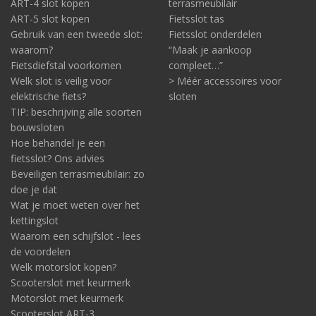
ART-4 slot kopen
terrasmeubilair
ART-5 slot kopen
Fietsslot tas
Gebruik van een tweede slot:
Fietsslot onderdelen
waarom?
“Maak je aankoop
Fietsdiefstal voorkomen
compleet…”
Welk slot is veilig voor
> Méér accessoires voor
elektrische fiets?
sloten
TIP: beschrijving alle soorten
bouwsloten
Hoe behandel je een
fietsslot? Ons advies
Beveiligen terrasmeubilair: zo
doe je dat
Wat je moet weten over het
kettingslot
Waarom een schijfslot - lees
de voordelen
Welk motorslot kopen?
Scooterslot met keurmerk
Motorslot met keurmerk
Scooterslot ART-3