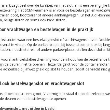
urmerk
zegt veel over de kwaliteit van het slot, en is een belangrijke f
alverzekering. Het SCM-keurmerk is er voor de bestelwagen en vracht
trailer, boot, boottrailer of andere aanhangwagen. En het ART-kenme
en, beugelsloten en soms ook kabelsloten.
oor vrachtwagen en bestelwagen in de praktijk
ijksituaties waar een bestelwagenslot of vrachtwagenslot van Doub
 overal te vinden. Op de parkeerplaats, bij tussenstops en ook bij la
tion, industrieterrein of andere parkeerplaats, stellen deze sloten bi
 vooral anti-diefstalbescherming voor de inhoud van de betreffende t
ijn de deuren niet te openen. Hetzelfde geldt voor de containerslote
 achterklep bij afwezigheid op slot te houden, zodat de vracht niet 
Lock bestelwagenslot en vrachtwagenslot
lot bestaat uit een groot, V-vormig stuk staal die op de trekhaak v
om de deuren van de bestelwagen te openen.
lwagenslot, met uitleg in beeld: