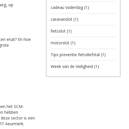
 weg, op
cadeau Vaderdag
(1)
caravanslot
(1)
fietsslot
(1)
en eruit? En hoe
motorslot
(1)
grote
Tips preventie fietsdiefstal
(1)
Week van de Veiligheid
(1)
ben het SCM-
ten hebben
deze sector is een
ART-keurmerk.