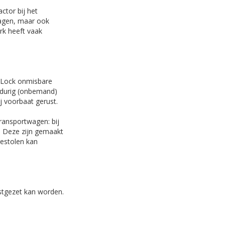
actor bij het
wagen, maar ook
rk heeft vaak
leLock onmisbare
ngdurig (onbemand)
j voorbaat gerust.
ransportwagen: bij
n. Deze zijn gemaakt
gestolen kan
astgezet kan worden.