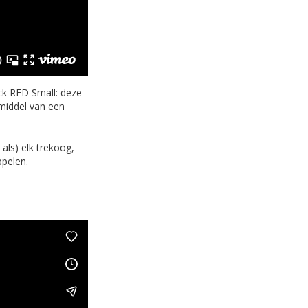
ck RED Small: deze
 middel van een
als) elk trekoog,
pelen.