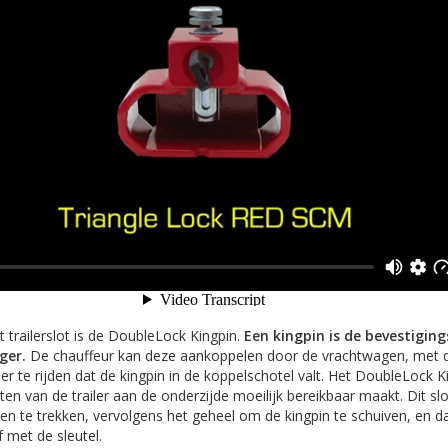
 trailerslot is de DoubleLock Kingpin.
Een kingpin is de bevestigin
ger.
De chauffeur kan deze aankoppelen door de vrachtwagen, met d
r te rijden dat de kingpin in de koppelschotel valt. Het DoubleLock Ki
en van de trailer aan de onderzijde moeilijk bereikbaar maakt. Dit sl
ten te trekken, vervolgens het geheel om de kingpin te schuiven, en 
f met de sleutel.