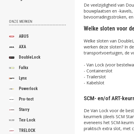
De veelzijdigheid van Dou
bouwplaatsen en -kavels, 
bevoorradingsstroken, en
ONZE MERKEN
Welke sloten voor d
ABUS
Welke sloten van DoubleL
werken deze sloten? In de
AXA
transportvoertuigen, de v
DoubleLock
- Van Lock (voor bestelw
Falkx
- Containerslot
- Trailerslot
Lynx
- Kabelslot
Powerlock
SCM- en/of ART-keur
Pro-tect
Starry
De Van Lock voor de best
keurmerk (deels SCM Stan
Tex-Lock
eveneens het SCM-keurmer
praktisch extra slot, me
TRELOCK