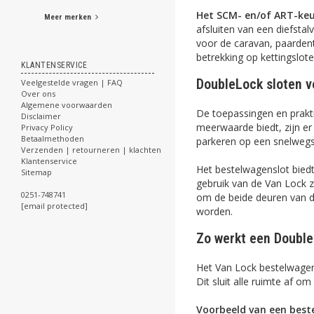
Het SCM- en/of ART-ke
Meer merken
afsluiten van een diefst
voor de caravan, paarden
betrekking op kettingslot
KLANTENSERVICE
DoubleLock sloten v
Veelgestelde vragen | FAQ
Over ons
Algemene voorwaarden
De toepassingen en prakt
Disclaimer
meerwaarde biedt, zijn er
Privacy Policy
Betaalmethoden
parkeren op een snelwegsta
Verzenden | retourneren | klachten
Klantenservice
Het bestelwagenslot biedt
Sitemap
gebruik van de Van Lock z
0251-748741
om de beide deuren van de
[email protected]
worden.
Zo werkt een Double
Het Van Lock bestelwagens
Dit sluit alle ruimte af 
Voorbeeld van een beste