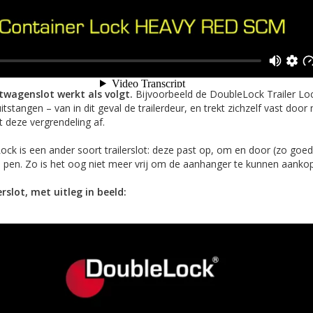
htwagenslot werkt als volgt.
Bijvoorbeeld de DoubleLock Trailer Lo
stangen – van in dit geval de trailerdeur, en trekt zichzelf vast door
t deze vergrendeling af.
ck is een ander soort trailerslot: deze past op, om en door (zo goed 
pen. Zo is het oog niet meer vrij om de aanhanger te kunnen aankop
rslot, met uitleg in beeld: