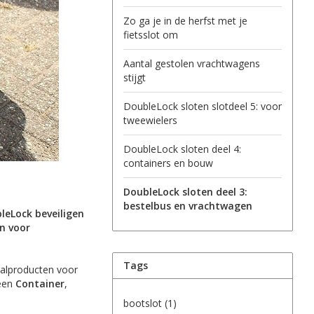
Zo ga je in de herfst met je
fietsslot om
Aantal gestolen vrachtwagens
stijgt
DoubleLock sloten slotdeel 5: voor
tweewielers
DoubleLock sloten deel 4:
containers en bouw
DoubleLock sloten deel 3:
bestelbus en vrachtwagen
leLock beveiligen
n voor
Tags
talproducten voor
 een
Container
,
bootslot
(1)