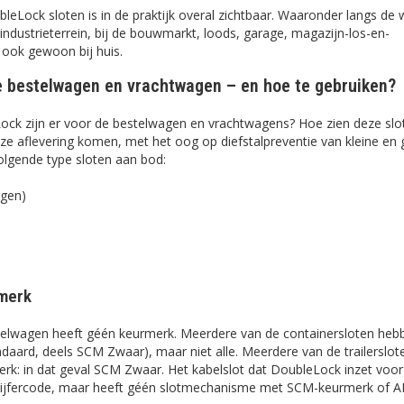
bleLock sloten is in de praktijk overal zichtbaar. Waaronder langs de
industrieterrein, bij de bouwmarkt, loods, garage, magazijn-los-en-
 ook gewoon bij huis.
e bestelwagen en vrachtwagen – en hoe te gebruiken?
ock zijn er voor de bestelwagen en vrachtwagens? Hoe zien deze slot
ze aflevering komen, met het oog op diefstalpreventie van kleine en 
olgende type sloten aan bod:
agen)
merk
elwagen heeft géén keurmerk. Meerdere van de containersloten heb
daard, deels SCM Zwaar), maar niet alle. Meerdere van de trailerslo
k: in dat geval SCM Zwaar. Het kabelslot dat DoubleLock inzet voor 
t cijfercode, maar heeft géén slotmechanisme met SCM-keurmerk of 