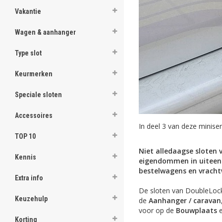
Vakantie
Wagen & aanhanger
Type slot
Keurmerken
Speciale sloten
Accessoires
In deel 3 van deze minise
TOP 10
Niet alledaagse sloten 
Kennis
eigendommen in uiteenlo
bestelwagens en vrach
Extra info
De sloten van DoubleLock
Keuzehulp
de
Aanhanger / caravan
voor op de
Bouwplaats
e
Korting