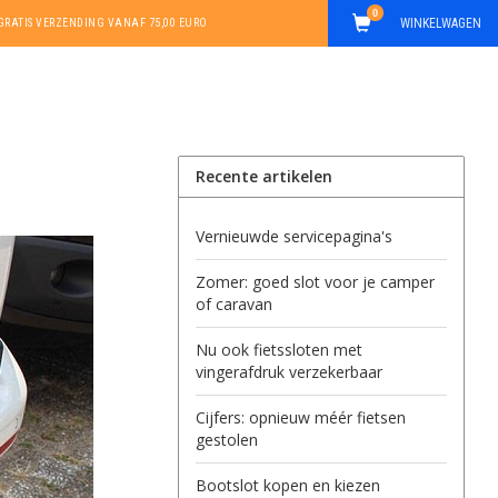
0
WINKELWAGEN
GRATIS VERZENDING VANAF 75,00 EURO
Recente artikelen
Vernieuwde servicepagina's
Zomer: goed slot voor je camper
of caravan
Nu ook fietssloten met
vingerafdruk verzekerbaar
Cijfers: opnieuw méér fietsen
gestolen
Bootslot kopen en kiezen