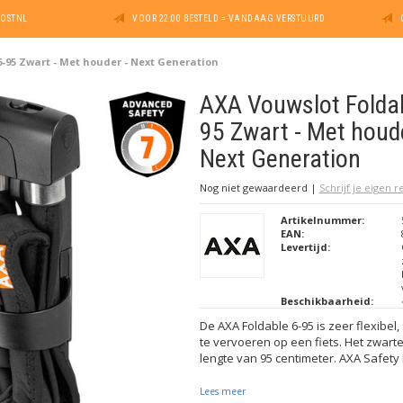
POSTNL
VOOR 22:00 BESTELD = VANDAAG VERSTUURD
-95 Zwart - Met houder - Next Generation
AXA Vouwslot Foldab
95 Zwart - Met houde
Next Generation
Nog niet gewaardeerd
|
Schrijf je eigen 
Artikelnummer:
EAN:
Levertijd:
Beschikbaarheid:
De AXA Foldable 6-95 is zeer flexibel,
te vervoeren op een fiets. Het zwart
lengte van 95 centimeter. AXA Safety 
Lees meer