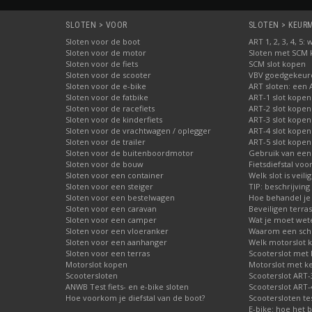
SLOTEN > VOOR
SLOTEN > KEURME
Sloten voor de boot
ART 1, 2, 3, 4, 5
Sloten voor de motor
Sloten met SCM
Sloten voor de fiets
SCM slot kopen
Sloten voor de scooter
VBV goedgekeurd
Sloten voor de e-bike
ART sloten: een 
Sloten voor de fatbike
ART-1 slot kopen
Sloten voor de racefiets
ART-2 slot kopen
Sloten voor de kinderfiets
ART-3 slot kopen
Sloten voor de vrachtwagen / oplegger
ART-4 slot kopen
Sloten voor de trailer
ART-5 slot kopen
Sloten voor de buitenboordmotor
Gebruik van een
Sloten voor de bouw
Fietsdiefstal vo
Sloten voor een container
Welk slot is veili
Sloten voor een steiger
TIP: beschrijvin
Sloten voor een bestelwagen
Hoe behandel je 
Sloten voor een caravan
Beveiligen terras
Sloten voor een camper
Wat je moet wete
Sloten voor een vloeranker
Waarom een schij
Sloten voor een aanhanger
Welk motorslot 
Sloten voor een terras
Scooterslot met
Motorslot kopen
Motorslot met k
Scootersloten
Scooterslot ART-
ANWB Test fiets- en e-bike sloten
Scooterslot ART-
Hoe voorkom je diefstal van de boot?
Scootersloten te
E-bike: hoe het b