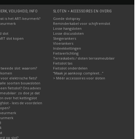
RK, VEILIGHEID, INFO
SLOTEN > ACCESSOIRES EN OVERIG
: wat is het ART-keurmerk?
Goede slotspray
 keurmerk
Reminderkabel voor schijfremslot
Losse hangsloten
 slot
Losse discussloten
ART slot kopen
Steigerankers
Vloerankers
Insteekkettingen
Fietsverlichting
Terraskabels / sloten terrasmeubilair
Fietsslot tas
 tweede slot: waarom?
Fietsslot onderdelen
orkomen
“Maak je aankoop compleet…”
g voor elektrische fiets?
> Méér accessoires voor sloten
g alle soorten bouwsloten
een fietsslot? Ons advies
meubilair: zo doe je dat
n over het kettingslot
fslot - lees de voordelen
kopen?
 keurmerk
eurmerk
3
4
st
est op slot?