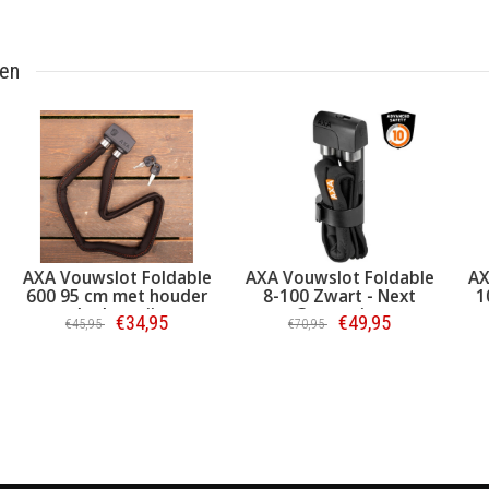
ten
ble
AXA Vouwslot Foldable
AXA Vouwslot Foldable
600 95 cm met houder
8-100 Zwart - Next
s
donkergrijs
Generation
€34,95
€49,95
€45,95
€70,95
Bestellen
Bestellen