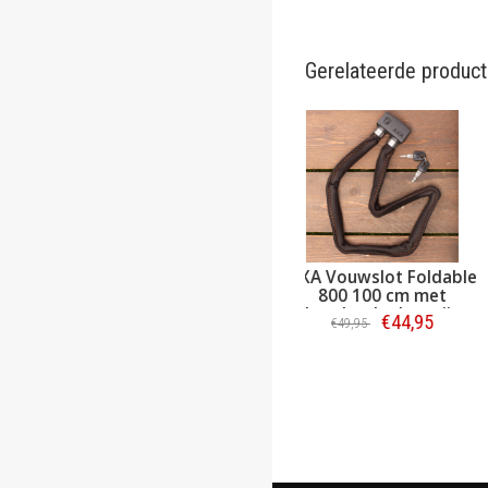
Gerelateerde produc
AXA Vouwslot Folda
800 100 cm met
houder donkergrij
€44,95
€49,95
Bestellen