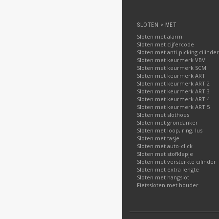
SLOTEN > MET
Sloten met alarm
Sloten met cijfercode
Sloten met anti-picking cilinder
Sloten met keurmerk VBV
Sloten met keurmerk SCM
Sloten met keurmerk ART
Sloten met keurmerk ART 2
Sloten met keurmerk ART 3
Sloten met keurmerk ART 4
Sloten met keurmerk ART 5
Sloten met slothoes
Sloten met grondanker
Sloten met loop, ring, lus
Sloten met tasje
Sloten met auto-click
Sloten met stofklepje
Sloten met versterkte cilinder
Sloten met extra lengte
Sloten met hangslot
Fietssloten met houder