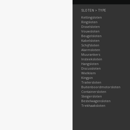
SLOTEN > TYPE
Kettingsloten
Ringsloten
Disselsloten
Vouwsloten
Beugelsloten
Kabelsloten
Schijfsloten
Alarmsloten
Muurankers
Insteeksloten
Hangsloten
Discussloten
Wielklem
Kingpin
Trailersloten
Buitenboordmotorsloten
Containersloten
Steigersloten
Bestelwagensloten
Trekhaaksloten