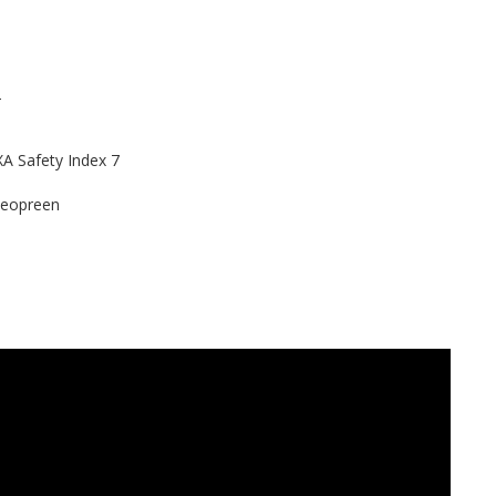
2
XA Safety Index 7
 Neopreen