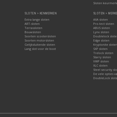
Sloten keurmerke
SLOTEN > KENMERKEN
SLOTEN > MERK
Extra lange sloten
AXA sloten
ART-sloten
Pro-tect sloten
Terrassloten
ABUS sloten
Bouwsloten
Lynx sloten
Soorten scootersloten
Doublelock slote
Soorten motorsloten
Edge sloten
Gelijksluitende sloten
Kryptonite slote
Lang slot voor de boot
SXP sloten
Trelock sloten
Starry sloten
VWP sloten
XLC sloten
Steel security sl
De vele opties v
DoubleLock slote