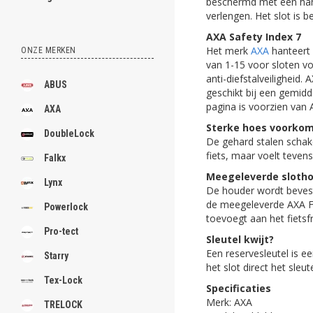
beschermd met een hand
verlengen. Het slot is
AXA Safety Index 7
Het merk
AXA
hanteert 
ONZE MERKEN
van 1-15 voor sloten vo
anti-diefstalveiligheid.
ABUS
geschikt bij een gemidd
pagina is voorzien van 
AXA
Sterke hoes voorkom
DoubleLock
De gehard stalen schak
fiets, maar voelt tevens
Falkx
Meegeleverde sloth
Lynx
De houder wordt beves
de meegeleverde AXA FIX
Powerlock
toevoegt aan het fietsf
Pro-tect
Sleutel kwijt?
Een reservesleutel is ee
Starry
het slot direct het sle
Tex-Lock
Specificaties
Merk: AXA
TRELOCK