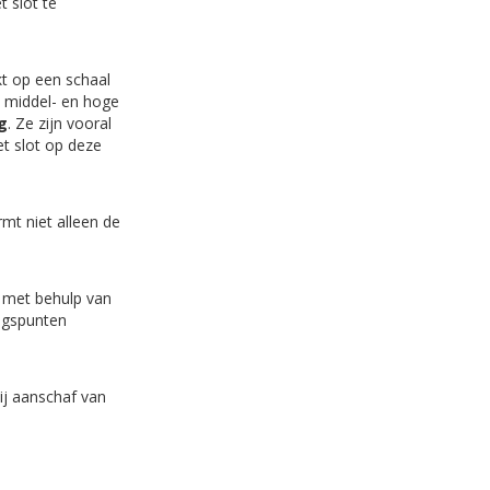
 slot te
kt op een schaal
ot middel- en hoge
g
. Ze zijn vooral
et slot op deze
mt niet alleen de
 met behulp van
ingspunten
ij aanschaf van