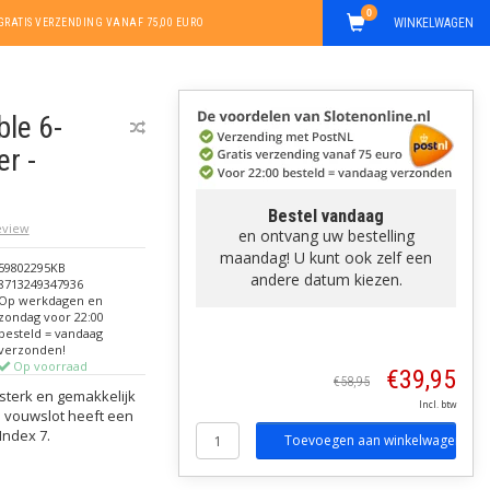
0
WINKELWAGEN
GRATIS VERZENDING VANAF 75,00 EURO
le 6-
r -
Bestel vandaag
review
en ontvang uw bestelling
maandag! U kunt ook zelf een
59802295KB
andere datum kiezen.
8713249347936
Op werkdagen en
zondag voor 22:00
besteld = vandaag
verzonden!
Op voorraad
€39,95
€58,95
 sterk en gemakkelijk
Incl. btw
e vouwslot heeft een
Index 7.
Toevoegen aan winkelwagen