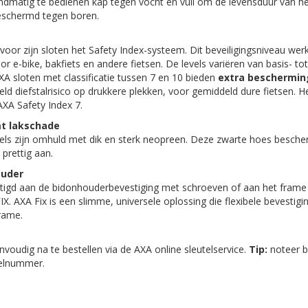
matig te bedienen kap tegen vocht en vuil om de levensduur van het
 beschermd tegen boren.
voor zijn sloten het Safety Index-systeem. Dit beveiligingsniveau wer
or e-bike, bakfiets en andere fietsen. De levels variëren van basis- t
 AXA sloten met classificatie tussen 7 en 10 bieden
extra beschermin
eld diefstalrisico op drukkere plekken, voor gemiddeld dure fietsen. H
AXA Safety Index 7.
t lakschade
els zijn omhuld met dik en sterk neopreen. Deze zwarte hoes bescher
 prettig aan.
ouder
tigd aan de bidonhouderbevestiging met schroeven of aan het frame
. AXA Fix is ​​een slimme, universele oplossing die flexibele bevestig
rame.
nvoudig na te bestellen via de AXA online sleutelservice.
Tip:
noteer b
utelnummer.