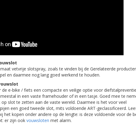
ouwslot
maat vetvrije slotspray, zoals te vinden bij de Gerelateerde producten
oepel en daarmee nog lang goed werkend te houden.
vouwslot
de e-bike / fiets een compacte en veilige optie voor diefstalpreventie.
eg meestal in een vaste framehouder of in een tasje. Goed mee te nem
k op slot te zetten aan de vaste wereld. Daarmee is het voor veel
ijen een goed tweede slot, mits voldoende ART-geclassificeerd. Lee
bij het kopen onder andere op de lengte: is deze voldoende voor de
t: er zijn ook
vouwsloten
met alarm.