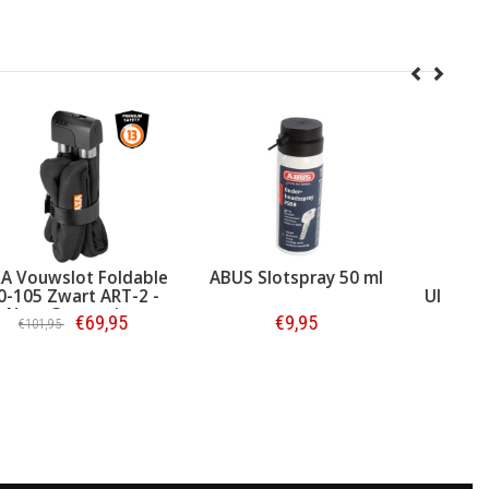
AXA Vouwslot Foldable
ABUS Slotspray 50 ml
A
10-105 Zwart ART-2 -
Ult
Next Generation
€69,95
€9,95
€101,95
Bestellen
Bestellen