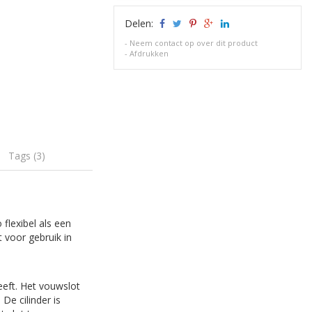
Delen:
-
Neem contact op over dit product
-
Afdrukken
Tags (3)
flexibel als een
t voor gebruik in
eeft. Het vouwslot
De cilinder is