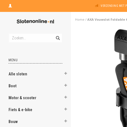
VERZENDING MET 
Home
/
AXA Vouwslot Foldable 6
MENU
Alle sloten
Boot
Motor & scooter
Fiets & e-bike
Bouw