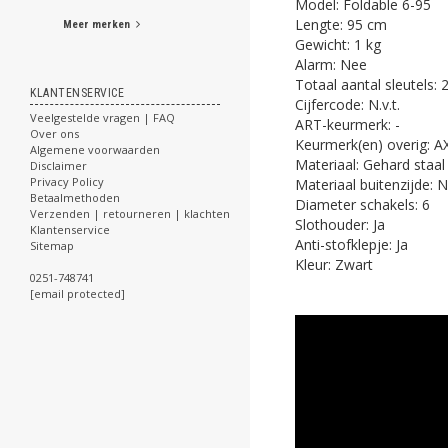
Model: Foldable 6-95
Lengte: 95 cm
Meer merken
Gewicht: 1 kg
Alarm: Nee
Totaal aantal sleutels: 
KLANTENSERVICE
Cijfercode: N.v.t.
Veelgestelde vragen | FAQ
ART-keurmerk: -
Over ons
Keurmerk(en) overig: A
Algemene voorwaarden
Materiaal: Gehard staal
Disclaimer
Privacy Policy
Materiaal buitenzijde:
Betaalmethoden
Diameter schakels: 6
Verzenden | retourneren | klachten
Slothouder: Ja
Klantenservice
Anti-stofklepje: Ja
Sitemap
Kleur: Zwart
0251-748741
[email protected]