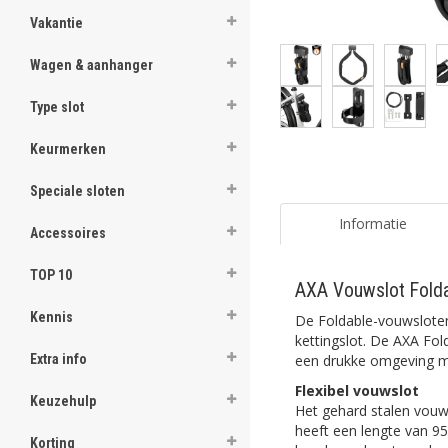
Vakantie
Wagen & aanhanger
Type slot
Keurmerken
Speciale sloten
Informatie
Accessoires
TOP 10
AXA Vouwslot Folda
Kennis
De Foldable-vouwsloten 
kettingslot. De AXA Fol
een drukke omgeving me
Extra info
Flexibel vouwslot
Keuzehulp
Het gehard stalen vouw
heeft een lengte van 95
Korting