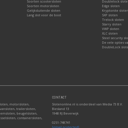
Soorten scootersloten
Doublelock slote
Soorten motorsloten
Edge sloten
Gelijksluitende sloten
Kryptonite slote
Lang slot voor de boot
SXP sloten
Trelock sloten
Starry sloten
VWP sloten
XLC sloten
Steel security sl
De vele opties v
DoubleLock slote
CONTACT
sloten, motorsloten,
Slotenonline.nl is onderdeel van Media 73 B.V.
ansloten, trailersloten,
Biesland 13
fremsloten, beugelsloten,
1948 RJ Beverwijk
sselsloten, containersloten,
0251-748741
[email protected]