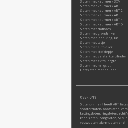
Sloten met keurmerk SCM
Sloten met keurmerk ART
Sloten met keurmerk ART 2
Sloten met keurmerk ART 3
Sloten met keurmerk ART 4
Sloten met keurmerk ART 5
Sloten met slothoes
Sloten met grondanker
Sloten met loop, ring, lus
Sloten met tasje
Sloten met auto-click
Sloten met stofklepje
Sloten met versterkte cilinder
Sloten met extra lengte
Sloten met hangslot
Fietssloten met houder
OVER ONS
Slotenonline.nl heeft ART fiets
scootersloten, bootsloten, carav
kettingsloten, ringsloten, schij
kabelsloten, hangsloten, SCM di
vouwsloten, alarmsloten enz!