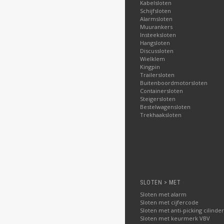
Kabelsloten
Schijfsloten
Alarmsloten
Muurankers
Insteeksloten
Hangsloten
Discussloten
Wielklem
Kingpin
Trailersloten
Buitenboordmotorsloten
Containersloten
Steigersloten
Bestelwagensloten
Trekhaaksloten
SLOTEN > MET
Sloten met alarm
Sloten met cijfercode
Sloten met anti-picking cilinder
Sloten met keurmerk VBV