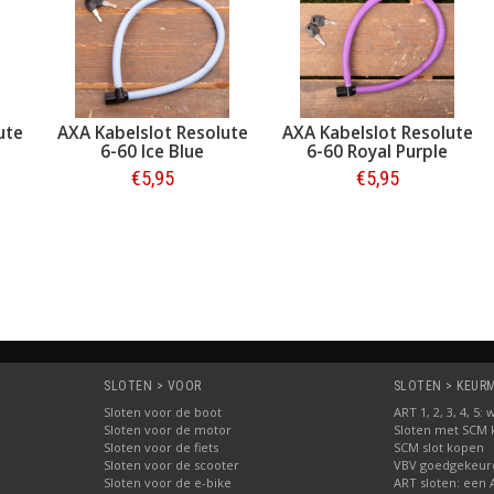
ute
AXA Kabelslot Resolute
AXA Kabelslot Resolute
6-60 Ice Blue
6-60 Royal Purple
€5,95
€5,95
Bestellen
Bestellen
SLOTEN > VOOR
SLOTEN > KEURME
Sloten voor de boot
ART 1, 2, 3, 4, 5
Sloten voor de motor
Sloten met SCM
Sloten voor de fiets
SCM slot kopen
Sloten voor de scooter
VBV goedgekeurd
Sloten voor de e-bike
ART sloten: een 