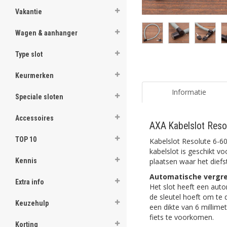
Vakantie
Wagen & aanhanger
Type slot
Keurmerken
Informatie
Speciale sloten
Accessoires
AXA Kabelslot Reso
TOP 10
Kabelslot Resolute 6-6
kabelslot is geschikt v
plaatsen waar het diefsta
Kennis
Automatische vergre
Extra info
Het slot heeft een aut
de sleutel hoeft om te 
Keuzehulp
een dikte van 6 millim
fiets te voorkomen.
Korting