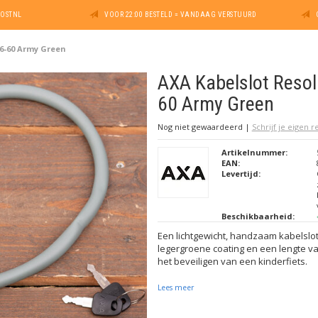
POSTNL
VOOR 22:00 BESTELD = VANDAAG VERSTUURD
 6-60 Army Green
AXA Kabelslot Resol
60 Army Green
Nog niet gewaardeerd
|
Schrijf je eigen 
Artikelnummer:
EAN:
Levertijd:
Beschikbaarheid:
Een lichtgewicht, handzaam kabelslo
legergroene coating en een lengte va
het beveiligen van een kinderfiets.
Lees meer