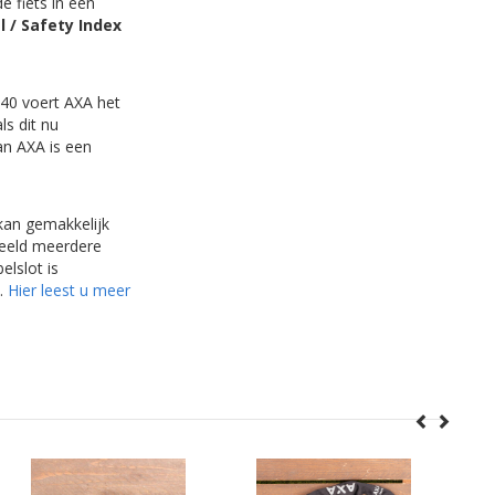
de fiets in een
l /
Safety Index
 '40 voert AXA het
ls dit nu
an AXA is een
 kan gemakkelijk
beeld meerdere
elslot is
.
Hier leest u meer