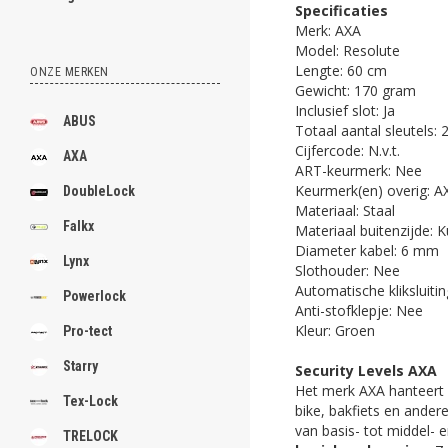
Specificaties
Merk: AXA
Model: Resolute
Lengte: 60 cm
ONZE MERKEN
Gewicht: 170 gram
Inclusief slot: Ja
ABUS
Totaal aantal sleutels: 
Cijfercode: N.v.t.
AXA
ART-keurmerk: Nee
Keurmerk(en) overig: AX
DoubleLock
Materiaal: Staal
Falkx
Materiaal buitenzijde: 
Diameter kabel: 6 mm
Lynx
Slothouder: Nee
Automatische kliksluitin
Powerlock
Anti-stofklepje: Nee
Kleur: Groen
Pro-tect
Starry
Security Levels AXA
Het merk AXA hanteert v
Tex-Lock
bike, bakfiets en ander
van basis- tot middel- e
TRELOCK