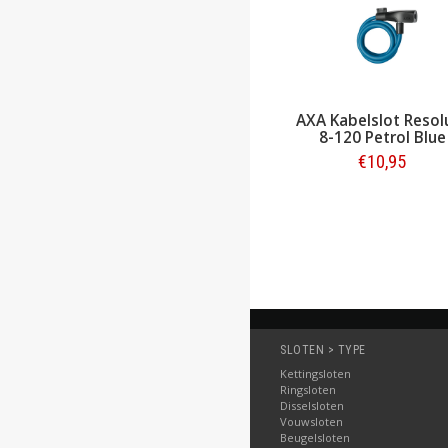
AXA Kabelslot Resolute
AXA Kabelslot Resol
8-120 Army Green
8-120 Petrol Blue
€10,95
€10,95
Bestellen
Bestellen
SLOTEN > TYPE
Kettingsloten
Ringsloten
Disselsloten
Vouwsloten
Beugelsloten