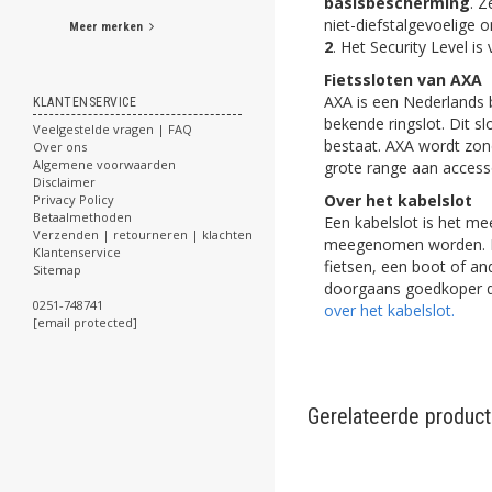
basisbescherming
. Z
niet-diefstalgevoelige 
Meer merken
2
. Het Security Level i
Fietssloten van AXA
AXA is een Nederlands be
KLANTENSERVICE
bekende ringslot. Dit s
Veelgestelde vragen | FAQ
bestaat. AXA wordt zond
Over ons
Algemene voorwaarden
grote range aan accesso
Disclaimer
Over het
kabelslot
Privacy Policy
Betaalmethoden
Een
kabelslot
is het mee
Verzenden | retourneren | klachten
meegenomen worden. Er 
Klantenservice
fietsen, een boot of an
Sitemap
doorgaans goedkoper d
0251-748741
over het kabelslot.
[email protected]
Gerelateerde produc