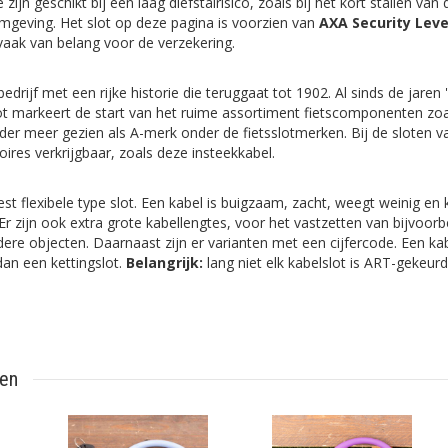
e zijn geschikt bij een laag diefstalrisico, zoals bij het kort stallen van 
omgeving. Het slot op deze pagina is voorzien van
AXA Security Leve
s vaak van belang voor de verzekering.
drijf met een rijke historie die teruggaat tot 1902. Al sinds de jaren
lot markeert de start van het ruime assortiment fietscomponenten zoa
er meer gezien als A-merk onder de fietsslotmerken. Bij de sloten v
ires verkrijgbaar, zoals deze insteekkabel.
st flexibele type slot. Een kabel is buigzaam, zacht, weegt weinig en
zijn ook extra grote kabellengtes, voor het vastzetten van bijvoor
dere objecten. Daarnaast zijn er varianten met een cijfercode. Een kab
an een kettingslot.
Belangrijk:
lang niet elk
kabelslot
is ART-gekeurd
ten