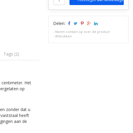
Delen:
-
Neem contact op over dit product
-
Afdrukken
Tags (2)
0 centimeter. Het
tergelaten op
en zonder dat u
tvaststaal heeft
igingen aan de