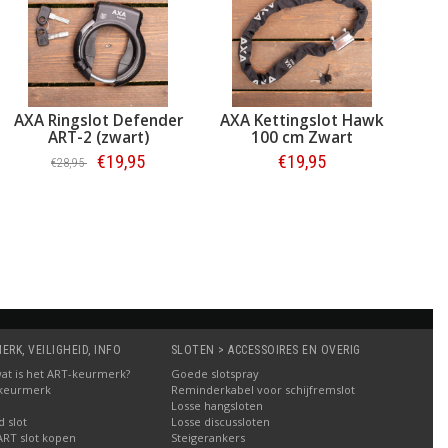
AXA Ringslot Defender
AXA Kettingslot Hawk
AX
ART-2 (zwart)
100 cm Zwart
L
€19,95
€19,95
€28,95
Bestellen
Bestellen
RK, VEILIGHEID, INFO
SLOTEN > ACCESSOIRES EN OVERIG
: wat is het ART-keurmerk?
Goede slotspray
 keurmerk
Reminderkabel voor schijfremslot
Losse hangsloten
 slot
Losse discussloten
ART slot kopen
Steigerankers