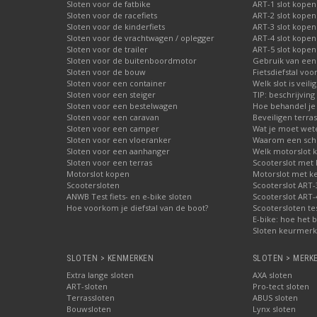
Sloten voor de fatbike
ART-1 slot kopen
Sloten voor de racefiets
ART-2 slot kopen
Sloten voor de kinderfiets
ART-3 slot kopen
Sloten voor de vrachtwagen / oplegger
ART-4 slot kopen
Sloten voor de trailer
ART-5 slot kopen
Sloten voor de buitenboordmotor
Gebruik van een
Sloten voor de bouw
Fietsdiefstal vo
Sloten voor een container
Welk slot is veili
Sloten voor een steiger
TIP: beschrijvin
Sloten voor een bestelwagen
Hoe behandel je 
Sloten voor een caravan
Beveiligen terras
Sloten voor een camper
Wat je moet wete
Sloten voor een vloeranker
Waarom een schij
Sloten voor een aanhanger
Welk motorslot 
Sloten voor een terras
Scooterslot met
Motorslot kopen
Motorslot met k
Scootersloten
Scooterslot ART-
ANWB Test fiets- en e-bike sloten
Scooterslot ART-
Hoe voorkom je diefstal van de boot?
Scootersloten te
E-bike: hoe het b
Sloten keurmerke
SLOTEN > KENMERKEN
SLOTEN > MERK
Extra lange sloten
AXA sloten
ART-sloten
Pro-tect sloten
Terrassloten
ABUS sloten
Bouwsloten
Lynx sloten