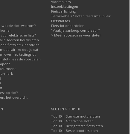
Vloerankers
Insteekkettingen
Fietsverlichting
Terraskabels / sloten terrasmeubilair
Fietsslot tas
 tweede slot: waarom?
Fietsslot onderdelen
orkomen
“Maak je aankoop compleet…”
g voor elektrische fiets?
> Méér accessoires voor sloten
g alle soorten bouwsloten
een fietsslot? Ons advies
meubilair: zo doe je dat
n over het kettingslot
fslot - lees de voordelen
kopen?
 keurmerk
eurmerk
3
4
st
est op slot?
n: het overzicht
EN
SLOTEN > TOP 10
Top 10 | Sterkste motorsloten
Top 10 | Goedkope sloten
Top 10 | Best geteste fietssloten
Top 10 | Beste scootersloten