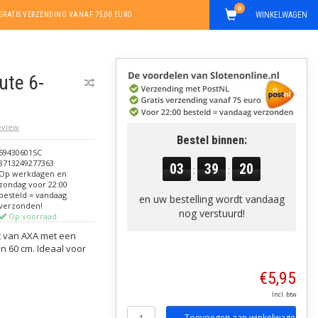
0
WINKELWAGEN
GRATIS VERZENDING VANAF 75,00 EURO
ute 6-
review
Bestel binnen:
59430601SC
8713249277363
03
39
19
:
:
Op werkdagen en
zondag voor 22:00
besteld = vandaag
en uw bestelling wordt vandaag
verzonden!
nog verstuurd!
Op voorraad
t van AXA met een
n 60 cm. Ideaal voor
€5,95
Incl. btw
Toevoegen aan winkelwagen