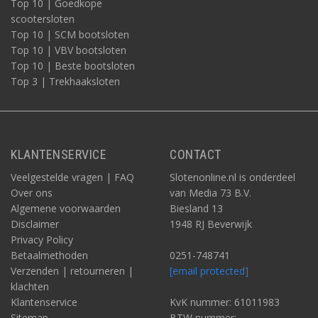
Top 10 | Goedkope
scootersloten
Top 10 | SCM bootsloten
Top 10 | VBV bootsloten
Top 10 | Beste bootsloten
Top 3 | Trekhaaksloten
KLANTENSERVICE
CONTACT
Veelgestelde vragen | FAQ
Slotenonline.nl is onderdeel
Over ons
van Media 73 B.V.
Algemene voorwaarden
Biesland 13
Disclaimer
1948 RJ Beverwijk
Privacy Policy
Betaalmethoden
0251-748741
Verzenden | retourneren |
[email protected]
klachten
Klantenservice
KvK nummer: 61011983
Sitemap
BTW nummer: