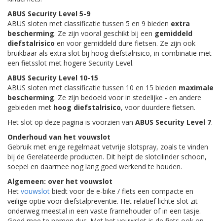
ABUS Security Level 5-9
ABUS sloten met classificatie tussen 5 en 9 bieden
extra
bescherming
. Ze zijn vooral geschikt bij een
gemiddeld
diefstalrisico
en voor gemiddeld dure fietsen. Ze zijn ook
bruikbaar als extra slot bij hoog diefstalrisico, in combinatie met
een fietsslot met hogere Security Level.
ABUS Security Level 10-15
ABUS sloten met classificatie tussen 10 en 15 bieden
maximale
bescherming
. Ze zijn bedoeld voor in stedelijke - en andere
gebieden met
hoog diefstalrisico
, voor duurdere fietsen.
Het slot op deze pagina is voorzien van
ABUS Security Level 7
.
Onderhoud van het vouwslot
Gebruik met enige regelmaat vetvrije slotspray, zoals te vinden
bij de Gerelateerde producten. Dit helpt de slotcilinder schoon,
soepel en daarmee nog lang goed werkend te houden.
Algemeen: over het vouwslot
Het
vouwslot
biedt voor de e-bike / fiets een compacte en
veilige optie voor diefstalpreventie. Het relatief lichte slot zit
onderweg meestal in een vaste framehouder of in een tasje.
Goed mee te nemen dus. Met het vouwslot is de fiets ook op