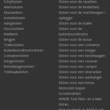
Schijfsloten
Sloten voor de racefiets
Alarmsloten
Sloten voor de kinderfiets
Muurankers
Sloten voor de vrachtwagen /
Insteeksloten
oplegger
Hangsloten
Sloten voor de trailer
Discussloten
Sloten voor de
Wielklem
buitenboordmotor
Kingpin
Sloten voor de bouw
Trailersloten
Sloten voor een container
Buitenboordmotorsloten
Sloten voor een steiger
Containersloten
Sloten voor een bestelwagen
Steigersloten
Sloten voor een caravan
Bestelwagensloten
Sloten voor een camper
Trekhaaksloten
Sloten voor een vloeranker
Sloten voor een aanhanger
Sloten voor een terras
Motorslot kopen
Scootersloten
ANWB Test fiets- en e-bike
sloten
Hoe voorkom je diefstal van