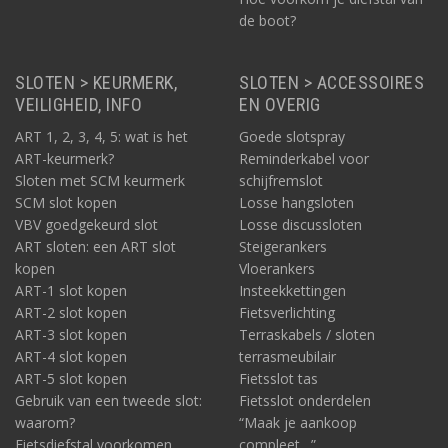
de boot?
SLOTEN > KEURMERK,
SLOTEN > ACCESSOIRES
VEILIGHEID, INFO
EN OVERIG
ART 1, 2, 3, 4, 5: wat is het
Goede slotspray
ART-keurmerk?
Reminderkabel voor
Sloten met SCM keurmerk
schijfremslot
SCM slot kopen
Losse hangsloten
VBV goedgekeurd slot
Losse discussloten
ART sloten: een ART slot
Steigerankers
kopen
Vloerankers
ART-1 slot kopen
Insteekkettingen
ART-2 slot kopen
Fietsverlichting
ART-3 slot kopen
Terraskabels / sloten
ART-4 slot kopen
terrasmeubilair
ART-5 slot kopen
Fietsslot tas
Gebruik van een tweede slot:
Fietsslot onderdelen
waarom?
“Maak je aankoop
Fietsdiefstal voorkomen
compleet…”