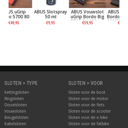
p
ABUS Slotspray
ABUS Vouwslot
ABUS Vouwslot
 80
50 ml
uGrip Bordo Big
Bordo Big Alarm
5700 SH 100 cm
6000KA SH Xplus
€9,95
€59,95
€134,95
blauw
120 cm Zwart
Informatie
Informatie
Informatie
SLOTEN > TYPE
SLOTEN > VOOR
Kettingsloten
Sloten voor de boot
Ringsloten
Sloten voor de motor
Disselsloten
Sloten voor de fiets
Vouwsloten
Sloten voor de scooter
Beugelsloten
Sloten voor de e-bike
Kabelsloten
Sloten voor de fatbike