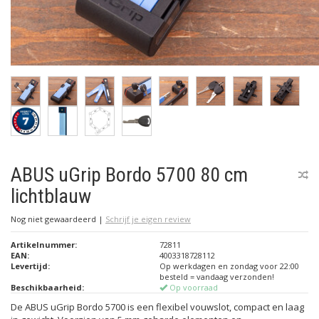
ABUS uGrip Bordo 5700 80 cm
lichtblauw
Nog niet gewaardeerd
|
Schrijf je eigen review
Artikelnummer:
72811
EAN:
4003318728112
Levertijd:
Op werkdagen en zondag voor 22:00
besteld = vandaag verzonden!
Beschikbaarheid:
Op voorraad
De ABUS uGrip Bordo 5700 is een flexibel vouwslot, compact en laag