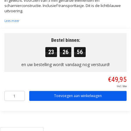
in gewicht. Voorzien van 5 mm geharde elementen en
scharnierconstructie. Inclusief transporttasje. Dit is de lichtblauwe
uitvoering.
Lees meer
Bestel binnen:
23
26
56
:
:
en uw bestelling wordt vandaag nog verstuurd!
€49,95
Incl. btw
Toevoegen aan winkelwagen