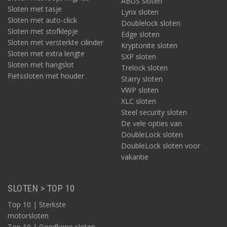
ABUS sloten
Sloten met tasje
Lynx sloten
Sloten met auto-click
Doublelock sloten
Sloten met stofklepje
Edge sloten
Sloten met versterkte cilinder
Kryptonite sloten
Sloten met extra lengte
SXP sloten
Sloten met hangslot
Trelock sloten
Fietssloten met houder
Starry sloten
VWP sloten
XLC sloten
Steel security sloten
De vele opties van
DoubleLock sloten
DoubleLock sloten voor
vakantie
SLOTEN > TOP 10
Top 10 | Sterkste
motorsloten
Top 10 | Goedkope sloten