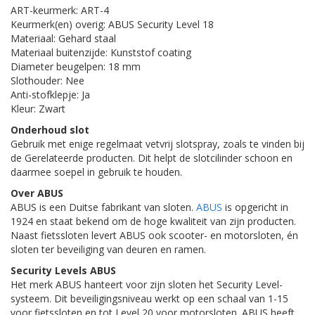
ART-keurmerk: ART-4
Keurmerk(en) overig: ABUS Security Level 18
Materiaal: Gehard staal
Materiaal buitenzijde: Kunststof coating
Diameter beugelpen: 18 mm
Slothouder: Nee
Anti-stofklepje: Ja
Kleur: Zwart
Onderhoud slot
Gebruik met enige regelmaat vetvrij slotspray, zoals te vinden bij
de Gerelateerde producten. Dit helpt de slotcilinder schoon en
daarmee soepel in gebruik te houden.
Over ABUS
ABUS is een Duitse fabrikant van sloten.
ABUS
is opgericht in
1924 en staat bekend om de hoge kwaliteit van zijn producten.
Naast fietssloten levert ABUS ook scooter- en motorsloten, én
sloten ter beveiliging van deuren en ramen.
Security Levels ABUS
Het merk ABUS hanteert voor zijn sloten het Security Level-
systeem. Dit beveiligingsniveau werkt op een schaal van 1-15
voor fietssloten en tot Level 20 voor motorsloten. ABUS heeft