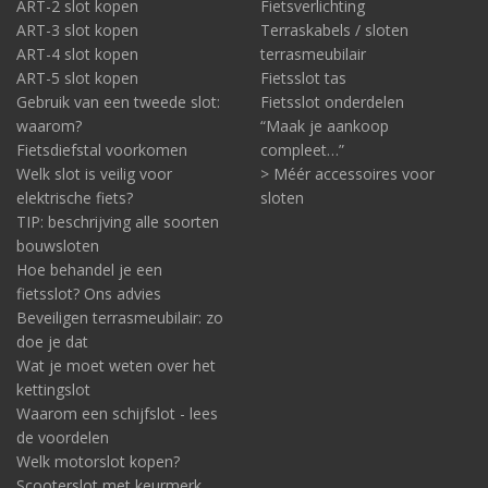
ART-2 slot kopen
Fietsverlichting
ART-3 slot kopen
Terraskabels / sloten
ART-4 slot kopen
terrasmeubilair
ART-5 slot kopen
Fietsslot tas
Gebruik van een tweede slot:
Fietsslot onderdelen
waarom?
“Maak je aankoop
Fietsdiefstal voorkomen
compleet…”
Welk slot is veilig voor
> Méér accessoires voor
elektrische fiets?
sloten
TIP: beschrijving alle soorten
bouwsloten
Hoe behandel je een
fietsslot? Ons advies
Beveiligen terrasmeubilair: zo
doe je dat
Wat je moet weten over het
kettingslot
Waarom een schijfslot - lees
de voordelen
Welk motorslot kopen?
Scooterslot met keurmerk