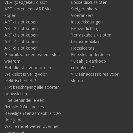
VBV goedgekeurd slot
Losse discussloten
ART sloten: een ART slot
Steigerankers
kopen
Vloerankers
ART-1 slot kopen
Insteekkettingen
ART-2 slot kopen
Fietsverlichting
ART-3 slot kopen
Terraskabels / sloten
ART-4 slot kopen
terrasmeubilair
ART-5 slot kopen
Fietsslot tas
Gebruik van een tweede slot:
Fietsslot onderdelen
waarom?
“Maak je aankoop
Fietsdiefstal voorkomen
compleet…”
Welk slot is veilig voor
> Méér accessoires voor
elektrische fiets?
sloten
TIP: beschrijving alle soorten
bouwsloten
Hoe behandel je een
fietsslot? Ons advies
Beveiligen terrasmeubilair: zo
doe je dat
Wat je moet weten over het
kettingslot