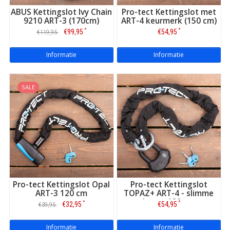
ABUS Kettingslot Ivy Chain
Pro-tect Kettingslot met
9210 ART-3 (170cm)
ART-4 keurmerk (150 cm)
*
*
€99,95
€54,95
€119,95
Informatie
Informatie
SALE
Pro-tect Kettingslot Opal
Pro-tect Kettingslot
ART-3 120 cm
TOPAZ+ ART-4 - slimme
loop - 120 cm
*
*
€32,95
€54,95
€39,95
Informatie
Informatie