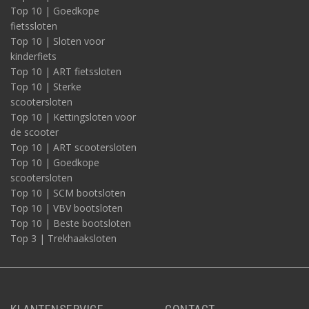
Top 10 | Goedkope
fietssloten
Top 10 | Sloten voor
kinderfiets
Top 10 | ART fietssloten
Top 10 | Sterke
scootersloten
Top 10 | Kettingsloten voor
de scooter
Top 10 | ART scootersloten
Top 10 | Goedkope
scootersloten
Top 10 | SCM bootsloten
Top 10 | VBV bootsloten
Top 10 | Beste bootsloten
Top 3 | Trekhaaksloten