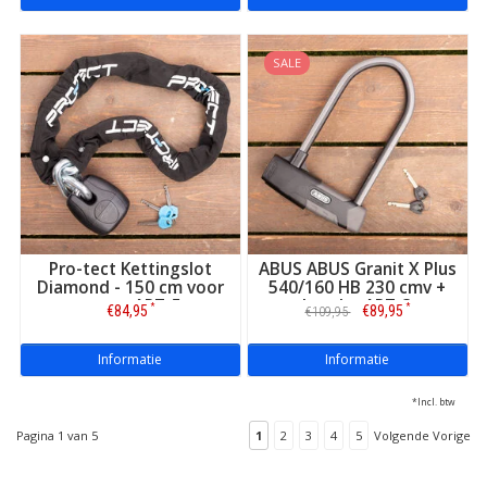
SALE
Pro-tect Kettingslot
ABUS ABUS Granit X Plus
Diamond - 150 cm voor
540/160 HB 230 cmv +
motor ART-5
houder ART-3
*
*
€84,95
€89,95
€109,95
Informatie
Informatie
*Incl. btw
Pagina 1 van 5
1
2
3
4
5
Volgende Vorige