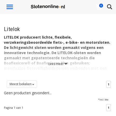
Toggle
0
navigation
Litelok
LITELOK produceert lichte, flexibele,
verzekeringsbeoordeelde fiets-, e-bike- en motorsloten.
De lichtgewicht sloten worden gemaakt volgens een
innovatieve technologie. De LITELOK-sloten worden
gemaakt met gepatenteerde technologieën die
Boaflexicore® of Boaflexicore Plus gebruiken;
Lees meer
meerlagige fietsveiligheidsriemen verbonden met een
stalen slotbehuizing van ruimtevaartkwaliteit.
Het concept van Boaflexicore® en Boaflexicore Plus® is gericht
Meest bekeken
1
op het ontwikkelen van zéér flexibele sloten die desondanks
extreem sterk zijn.
Geen producten gevonden!...
*Incl. btw
Pagina 1 van 1
1