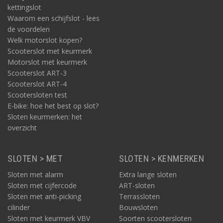
De mogelijkheid om onderweg het slot
gemakkelijk
kettingslot
'ergens' aan de fiets of e-bike
te plaatsen zonder dat
Waarom een schijfslot - lees
deze in de weg zal zitten;
de voordelen
De mogelijkheid om, van de fiets af, ook
zélf het slot
Welk motorslot kopen?
draagbaar mee te nemen
(!);
Scooterslot met keurmerk
Het gebruik van
duurzame, plantaardige polymeren,
Motorslot met keurmerk
biomaterialen en gerecycled materiaal
.
Scooterslot ART-3
De genoemde buitengewone aandacht voor design en innovatie
Scooterslot ART-4
is gewaardeerd met meerdere internationale awards, zoals de
Scootersloten test
Reddot Design Award 2018 en de iF Design Award 2021.
E-bike: hoe het best op slot?
Sloten keurmerken: het
overzicht
SLOTEN > MET
SLOTEN > KENMERKEN
Sloten met alarm
Extra lange sloten
Sloten met cijfercode
ART-sloten
Sloten met anti-picking
Terrassloten
cilinder
Bouwsloten
Sloten met keurmerk VBV
Soorten scootersloten