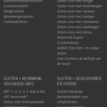
Buitenboordmotorsloten
Sloten voor een steiger
slotbehuizing. Deze is zelfs van ruimtevaartkwaliteit.
Containersloten
Sloten voor een bestelwagen
Steigersloten
Sloten voor een caravan
LITELOK-sloten bieden nog meer voordelen:
Bestelwagensloten
Sloten voor een camper
Ze zijn
tril- en rammelvrij
, dankzij het softe, dunne
Trekhaaksloten
Sloten voor een vloeranker
ontwerp;
Sloten voor een aanhanger
Ze zitten tijdens het fietsen
nooit in de weg
, want ze zijn
Sloten voor een terras
licht én dun;
Motorslot kopen
Het
vergrendelingssysteem is verticaal
; dat maakt
Scootersloten
het op slot zetten overzichtelijker;
ANWB Test fiets- en e-bike
Ze hebben
temperatuurtesten en nabootsing van
sloten
zeer intensief gebruik
succesvol ondergaan;
Hoe voorkom je diefstal van
Ze zijn voorzien van een
ART-keurmerk
.
de boot?
SLOTEN > KEURMERK,
SLOTEN > ACCESSOIRES
VEILIGHEID, INFO
EN OVERIG
ART 1, 2, 3, 4, 5: wat is het
Goede slotspray
ART-keurmerk?
Reminderkabel voor
Sloten met SCM keurmerk
schijfremslot