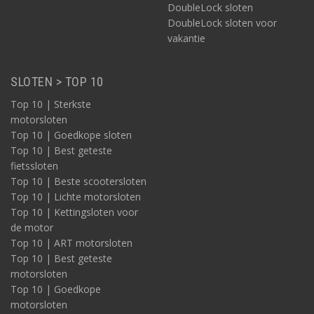
DoubleLock sloten
DoubleLock sloten voor
vakantie
SLOTEN > TOP 10
Top 10 | Sterkste
motorsloten
Top 10 | Goedkope sloten
Top 10 | Best geteste
fietssloten
Top 10 | Beste scootersloten
Top 10 | Lichte motorsloten
Top 10 | Kettingsloten voor
de motor
Top 10 | ART motorsloten
Top 10 | Best geteste
motorsloten
Top 10 | Goedkope
motorsloten