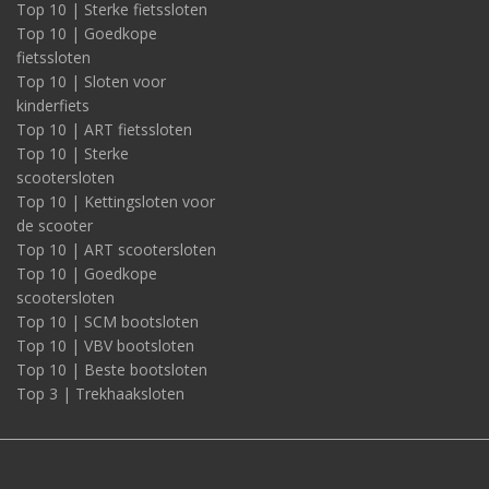
Top 10 | Sterke fietssloten
Top 10 | Goedkope
fietssloten
Top 10 | Sloten voor
kinderfiets
Top 10 | ART fietssloten
Top 10 | Sterke
scootersloten
Top 10 | Kettingsloten voor
de scooter
Top 10 | ART scootersloten
Top 10 | Goedkope
scootersloten
Top 10 | SCM bootsloten
Top 10 | VBV bootsloten
Top 10 | Beste bootsloten
Top 3 | Trekhaaksloten