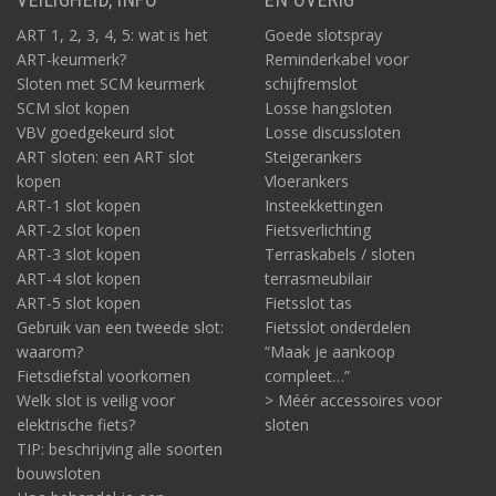
ART 1, 2, 3, 4, 5: wat is het
Goede slotspray
ART-keurmerk?
Reminderkabel voor
Sloten met SCM keurmerk
schijfremslot
SCM slot kopen
Losse hangsloten
VBV goedgekeurd slot
Losse discussloten
ART sloten: een ART slot
Steigerankers
kopen
Vloerankers
ART-1 slot kopen
Insteekkettingen
ART-2 slot kopen
Fietsverlichting
ART-3 slot kopen
Terraskabels / sloten
ART-4 slot kopen
terrasmeubilair
ART-5 slot kopen
Fietsslot tas
Gebruik van een tweede slot:
Fietsslot onderdelen
waarom?
“Maak je aankoop
Fietsdiefstal voorkomen
compleet…”
Welk slot is veilig voor
> Méér accessoires voor
elektrische fiets?
sloten
TIP: beschrijving alle soorten
bouwsloten