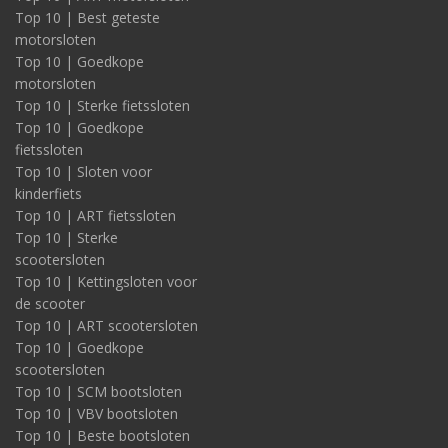
Top 10 | Best geteste
motorsloten
Top 10 | Goedkope
motorsloten
Top 10 | Sterke fietssloten
Top 10 | Goedkope
fietssloten
Top 10 | Sloten voor
kinderfiets
Top 10 | ART fietssloten
Top 10 | Sterke
scootersloten
Top 10 | Kettingsloten voor
de scooter
Top 10 | ART scootersloten
Top 10 | Goedkope
scootersloten
Top 10 | SCM bootsloten
Top 10 | VBV bootsloten
Top 10 | Beste bootsloten