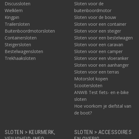
Discussloten
Sloten voor de
Wielklem
buitenboordmotor
Kingpin
Sloten voor de bouw
Trailersloten
Sloten voor een container
Buitenboordmotorsloten
Sloten voor een steiger
Containersloten
Sloten voor een bestelwagen
Steigersloten
Sloten voor een caravan
Bestelwagensloten
Sloten voor een camper
Trekhaaksloten
Sloten voor een vloeranker
Sloten voor een aanhanger
Sloten voor een terras
Motorslot kopen
Scootersloten
ANWB Test fiets- en e-bike
sloten
Hoe voorkom je diefstal van
de boot?
SLOTEN > KEURMERK,
SLOTEN > ACCESSOIRES
VEILIGHEID, INFO
EN OVERIG