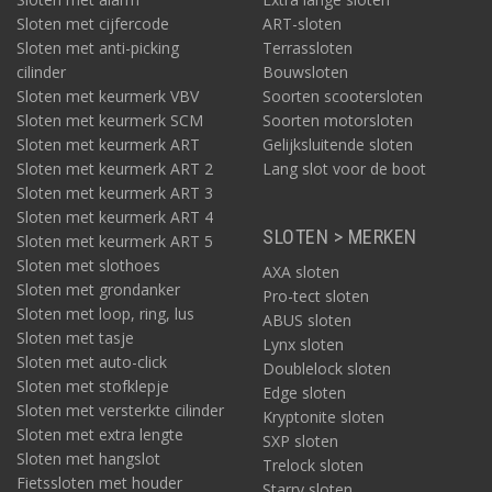
Sloten met cijfercode
ART-sloten
Sloten met anti-picking
Terrassloten
cilinder
Bouwsloten
Sloten met keurmerk VBV
Soorten scootersloten
Sloten met keurmerk SCM
Soorten motorsloten
Sloten met keurmerk ART
Gelijksluitende sloten
Sloten met keurmerk ART 2
Lang slot voor de boot
Sloten met keurmerk ART 3
Sloten met keurmerk ART 4
SLOTEN > MERKEN
Sloten met keurmerk ART 5
Sloten met slothoes
AXA sloten
Sloten met grondanker
Pro-tect sloten
Sloten met loop, ring, lus
ABUS sloten
Sloten met tasje
Lynx sloten
Sloten met auto-click
Doublelock sloten
Sloten met stofklepje
Edge sloten
Sloten met versterkte cilinder
Kryptonite sloten
Sloten met extra lengte
SXP sloten
Sloten met hangslot
Trelock sloten
Fietssloten met houder
Starry sloten