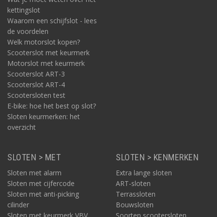
kettingslot
Waarom een schijfslot - lees
de voordelen
Welk motorslot kopen?
Scooterslot met keurmerk
Motorslot met keurmerk
Scooterslot ART-3
Scooterslot ART-4
Scootersloten test
E-bike: hoe het best op slot?
Sloten keurmerken: het
overzicht
SLOTEN > MET
SLOTEN > KENMERKEN
Sloten met alarm
Extra lange sloten
Sloten met cijfercode
ART-sloten
Sloten met anti-picking
Terrassloten
cilinder
Bouwsloten
Sloten met keurmerk VBV
Soorten scootersloten