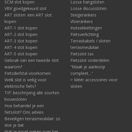
SCM slot kopen
Losse hangsloten
VBV goedgekeurd slot
Losse discussloten
ART sloten: een ART slot
Steigerankers
kopen
Vloerankers
ART-1 slot kopen
Insteekkettingen
ART-2 slot kopen
Fietsverlichting
ART-3 slot kopen
Terraskabels / sloten
ART-4 slot kopen
terrasmeubilair
ART-5 slot kopen
Fietsslot tas
Gebruik van een tweede slot:
Fietsslot onderdelen
waarom?
“Maak je aankoop
Fietsdiefstal voorkomen
compleet…”
Welk slot is veilig voor
> Méér accessoires voor
elektrische fiets?
sloten
TIP: beschrijving alle soorten
bouwsloten
Hoe behandel je een
fietsslot? Ons advies
Beveiligen terrasmeubilair: zo
doe je dat
Wat je moet weten over het