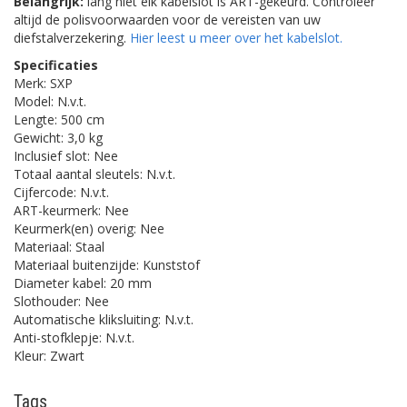
Belangrijk:
lang niet elk
kabelslot
is ART-gekeurd. Controleer
altijd de polisvoorwaarden voor de vereisten van uw
diefstalverzekering.
Hier leest u meer over het kabelslot.
Specificaties
Merk: SXP
Model: N.v.t.
Lengte: 500 cm
Gewicht: 3,0 kg
Inclusief slot: Nee
Totaal aantal sleutels: N.v.t.
Cijfercode: N.v.t.
ART-keurmerk: Nee
Keurmerk(en) overig: Nee
Materiaal: Staal
Materiaal buitenzijde: Kunststof
Diameter kabel: 20 mm
Slothouder: Nee
Automatische kliksluiting: N.v.t.
Anti-stofklepje: N.v.t.
Kleur: Zwart
Tags