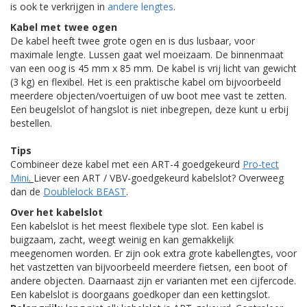
is ook te verkrijgen in
andere lengtes
.
Kabel met twee ogen
De kabel heeft twee grote ogen en is dus lusbaar, voor
maximale lengte. Lussen gaat wel moeizaam. De binnenmaat
van een oog is 45 mm x 85 mm. De kabel is vrij licht van gewicht
(3 kg) en flexibel. Het is een praktische kabel om bijvoorbeeld
meerdere objecten/voertuigen of uw boot mee vast te zetten.
Een beugelslot of hangslot is niet inbegrepen, deze kunt u erbij
bestellen.
Tips
Combineer deze kabel met een ART-4 goedgekeurd
Pro-tect
Mini
.
Liever een ART / VBV-goedgekeurd kabelslot? Overweeg
dan de
Doublelock BEAST
.
Over het
kabelslot
Een
kabelslot
is het meest flexibele type slot. Een kabel is
buigzaam, zacht, weegt weinig en kan gemakkelijk
meegenomen worden. Er zijn ook extra grote kabellengtes, voor
het vastzetten van bijvoorbeeld meerdere fietsen, een boot of
andere objecten. Daarnaast zijn er varianten met een cijfercode.
Een kabelslot is doorgaans goedkoper dan een kettingslot.