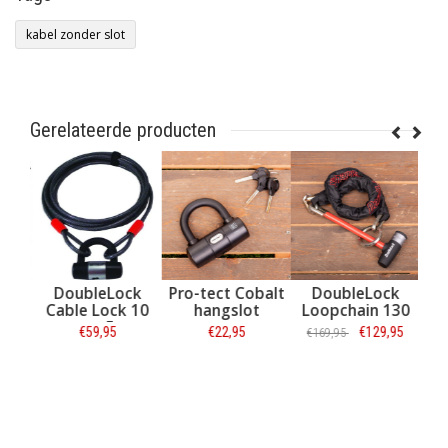
kabel zonder slot
Gerelateerde producten
DoubleLock
Pro-tect Cobalt
DoubleLock
AB
 /
Cable Lock 10
hangslot
Loopchain 130
/
mm x 5 m
cm
€59,95
€22,95
€129,95
€169,95
ini
compleet
Informatie
Informatie
Informatie