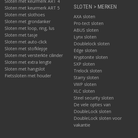
Sloten met keurmerk ART 4
SLOTEN > MERKEN
Sloten met keurmerk ART 5
Sloten met slothoes
AXA sloten
Sloten met grondanker
Pro-tect sloten
Sloten met loop, ring, lus
ABUS sloten
Sloten met tasje
Lynx sloten
Sloten met auto-click
Doublelock sloten
Sloten met stofklepje
Edge sloten
Sloten met versterkte cilinder
Kryptonite sloten
Sloten met extra lengte
SXP sloten
Sloten met hangslot
Trelock sloten
Fietssloten met houder
Starry sloten
VWP sloten
XLC sloten
Steel security sloten
De vele opties van
DoubleLock sloten
DoubleLock sloten voor
vakantie