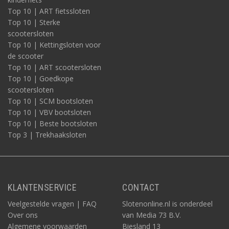
Top 10 | ART fietssloten
Top 10 | Sterke
scootersloten
Top 10 | Kettingsloten voor
de scooter
Top 10 | ART scootersloten
Top 10 | Goedkope
scootersloten
Top 10 | SCM bootsloten
Top 10 | VBV bootsloten
Top 10 | Beste bootsloten
Top 3 | Trekhaaksloten
KLANTENSERVICE
CONTACT
Veelgestelde vragen | FAQ
Slotenonline.nl is onderdeel
Over ons
van Media 73 B.V.
Algemene voorwaarden
Biesland 13