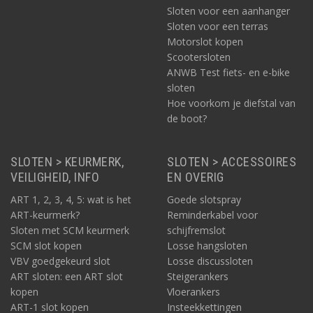
Sloten voor een aanhanger
Sloten voor een terras
Motorslot kopen
Scootersloten
ANWB Test fiets- en e-bike
sloten
Hoe voorkom je diefstal van
de boot?
SLOTEN > KEURMERK,
SLOTEN > ACCESSOIRES
VEILIGHEID, INFO
EN OVERIG
ART 1, 2, 3, 4, 5: wat is het
Goede slotspray
ART-keurmerk?
Reminderkabel voor
Sloten met SCM keurmerk
schijfremslot
SCM slot kopen
Losse hangsloten
VBV goedgekeurd slot
Losse discussloten
ART sloten: een ART slot
Steigerankers
kopen
Vloerankers
ART-1 slot kopen
Insteekkettingen