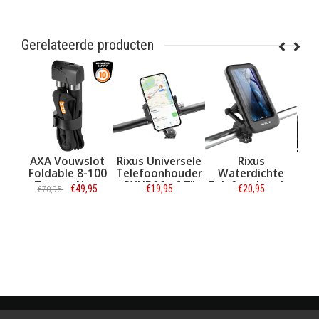
Gerelateerde producten
AXA Vouwslot
Rixus Universele
Rixus
C
Foldable 8-100
Telefoonhouder
Waterdichte
Smartp
Zwart - Next
RXHB06 <6.7"
Telefoonhouder
Flex P
€49,95
€19,95
€20,95
€70,95
€23,95
Generation
Zwart
RXHM52 <6.7"
Zwart
Informatie
Informatie
Informatie
Info