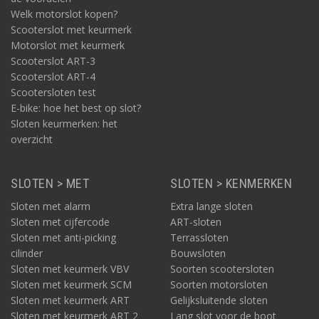
Welk motorslot kopen?
Scooterslot met keurmerk
Motorslot met keurmerk
Scooterslot ART-3
Scooterslot ART-4
Scootersloten test
E-bike: hoe het best op slot?
Sloten keurmerken: het
overzicht
SLOTEN > MET
SLOTEN > KENMERKEN
Sloten met alarm
Extra lange sloten
Sloten met cijfercode
ART-sloten
Sloten met anti-picking
Terrassloten
cilinder
Bouwsloten
Sloten met keurmerk VBV
Soorten scootersloten
Sloten met keurmerk SCM
Soorten motorsloten
Sloten met keurmerk ART
Gelijksluitende sloten
Sloten met keurmerk ART 2
Lang slot voor de boot