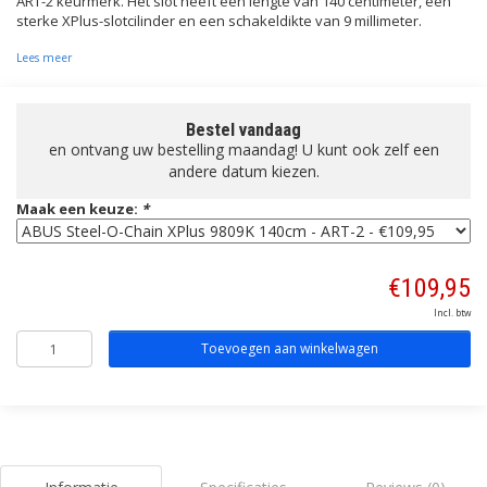
ART-2 keurmerk. Het slot heeft een lengte van 140 centimeter, een
sterke XPlus-slotcilinder en een schakeldikte van 9 millimeter.
Lees meer
Bestel vandaag
en ontvang uw bestelling maandag! U kunt ook zelf een
andere datum kiezen.
Maak een keuze:
*
€109,95
Incl. btw
Toevoegen aan winkelwagen