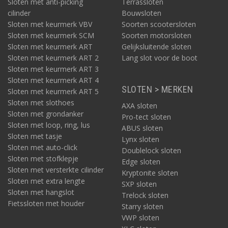
Sloten met anti-picking
Terrassloten
cilinder
Bouwsloten
Sloten met keurmerk VBV
Soorten scootersloten
Sloten met keurmerk SCM
Soorten motorsloten
Sloten met keurmerk ART
Gelijksluitende sloten
Sloten met keurmerk ART 2
Lang slot voor de boot
Sloten met keurmerk ART 3
Sloten met keurmerk ART 4
SLOTEN > MERKEN
Sloten met keurmerk ART 5
Sloten met slothoes
AXA sloten
Sloten met grondanker
Pro-tect sloten
Sloten met loop, ring, lus
ABUS sloten
Sloten met tasje
Lynx sloten
Sloten met auto-click
Doublelock sloten
Sloten met stofklepje
Edge sloten
Sloten met versterkte cilinder
Kryptonite sloten
Sloten met extra lengte
SXP sloten
Sloten met hangslot
Trelock sloten
Fietssloten met houder
Starry sloten
VWP sloten