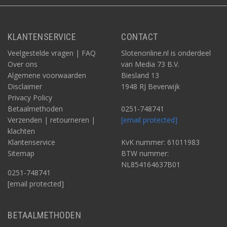
KLANTENSERVICE
CONTACT
Veelgestelde vragen | FAQ
Slotenonline.nl is onderdeel
Over ons
van Media 73 B.V.
Algemene voorwaarden
Biesland 13
Disclaimer
1948 RJ Beverwijk
Privacy Policy
Betaalmethoden
0251-748741
Verzenden | retourneren |
[email protected]
klachten
Klantenservice
KvK nummer: 61011983
Sitemap
BTW nummer:
NL854164637B01
0251-748741
[email protected]
BETAALMETHODEN