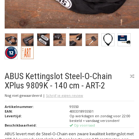
ABUS Kettingslot Steel-O-Chain
XPlus 9809K - 140 cm - ART-2
Nog niet gewaardeerd
|
Schrijf je eigen review
Artikelnummer:
95550
EAN:
4003318955501
Levertijd:
Op werkdagen en zondag voor 22:00
besteld = vandaag verzonden!
Beschikbaarheid:
Op voorraad
ABUS levert met de Steel-O-Chain een zware kwaliteit kettingslot met