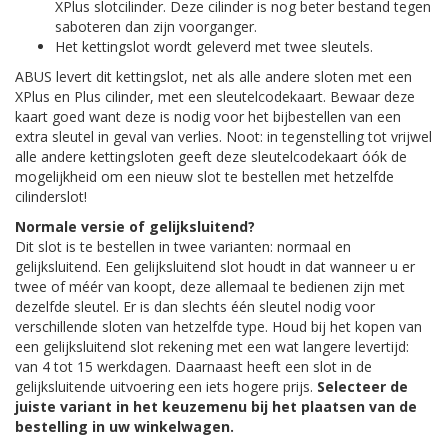
XPlus slotcilinder. Deze cilinder is nog beter bestand tegen
saboteren dan zijn voorganger.
Het kettingslot wordt geleverd met twee sleutels.
ABUS levert dit kettingslot, net als alle andere sloten met een
XPlus en Plus cilinder, met een sleutelcodekaart. Bewaar deze
kaart goed want deze is nodig voor het bijbestellen van een
extra sleutel in geval van verlies. Noot: in tegenstelling tot vrijwel
alle andere kettingsloten geeft deze sleutelcodekaart óók de
mogelijkheid om een nieuw slot te bestellen met hetzelfde
cilinderslot!
Normale versie of gelijksluitend?
Dit slot is te bestellen in twee varianten: normaal en
gelijksluitend. Een gelijksluitend slot houdt in dat wanneer u er
twee of méér van koopt, deze allemaal te bedienen zijn met
dezelfde sleutel. Er is dan slechts één sleutel nodig voor
verschillende sloten van hetzelfde type. Houd bij het kopen van
een gelijksluitend slot rekening met een wat langere levertijd:
van 4 tot 15 werkdagen. Daarnaast heeft een slot in de
gelijksluitende uitvoering een iets hogere prijs.
Selecteer de
juiste variant in het keuzemenu bij het plaatsen van de
bestelling in uw winkelwagen.