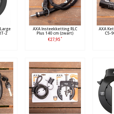
 Large
AXA Insteekketting RLC
AXA Ket
RT-2
Plus 140 cm (zwart)
C5-9
*
€27,95
Bestellen