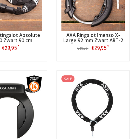
tingslot Absolute
AXA Ringslot Imenso X-
0 Zwart 90 cm
Large 92 mm Zwart ART-2
keurmerk
*
*
€29,95
€29,95
€43,95
Bestellen
Bestellen
SALE