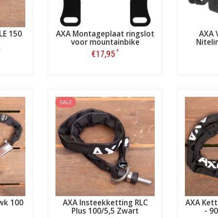
LE 150
AXA Montageplaat ringslot
AXA V
voor mountainbike
Niteli
*
*
€17,95
Bestellen
SALE
wk 100
AXA Insteekketting RLC
AXA Kett
Plus 100/5,5 Zwart
- 9