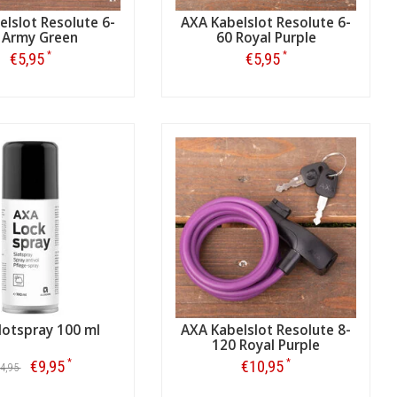
lslot Resolute 6-
AXA Kabelslot Resolute 6-
 Army Green
60 Royal Purple
*
*
€5,95
€5,95
Bestellen
Bestellen
lotspray 100 ml
AXA Kabelslot Resolute 8-
120 Royal Purple
*
*
€9,95
€10,95
4,95