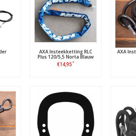
der
AXA Insteekketting RLC
AXA Ins
Plus 120/5,5 Norta Blauw
*
€14,95
Bestellen