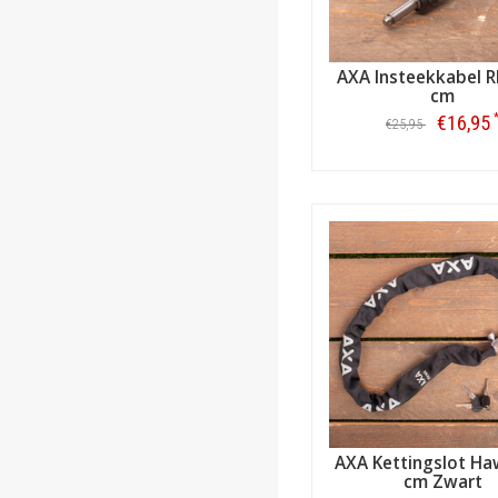
AXA Insteekkabel R
cm
€16,95
€25,95
Bestellen
AXA Kettingslot Ha
cm Zwart