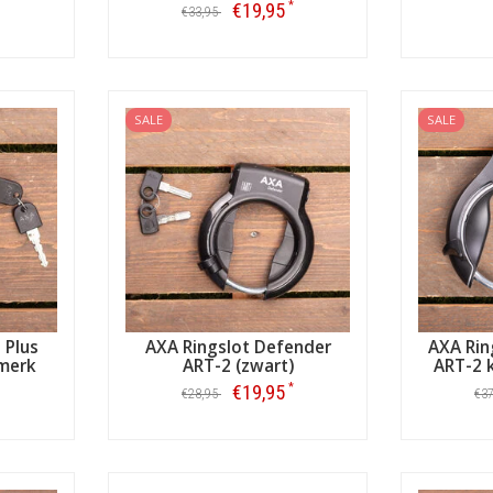
*
€19,95
€33,95
Bestellen
SALE
SALE
 Plus
AXA Ringslot Defender
AXA Rin
merk
ART-2 (zwart)
ART-2 
*
€19,95
€28,95
€3
Bestellen