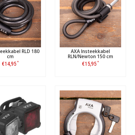
teekkabel RLD 180
AXA Insteekkabel
cm
RLN/Newton 150 cm
*
*
€14,95
€15,95
Bestellen
Bestellen