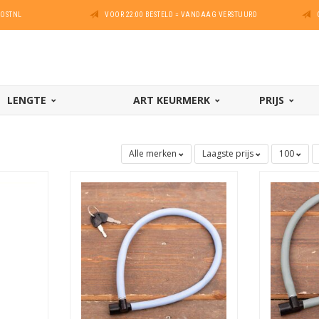
POSTNL
VOOR 22:00 BESTELD = VANDAAG VERSTUURD
LENGTE
ART KEURMERK
PRIJS
Alle merken
Laagste prijs
100