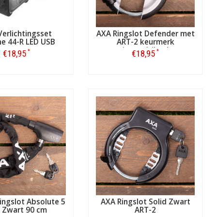
erlichtingsset
AXA Ringslot Defender met
ne 44-R LED USB
ART-2 keurmerk
(zwart/zilver)
*
*
€18,95
€18,95
Bestellen
Bestellen
ingslot Absolute 5
AXA Ringslot Solid Zwart
0 Zwart 90 cm
ART-2