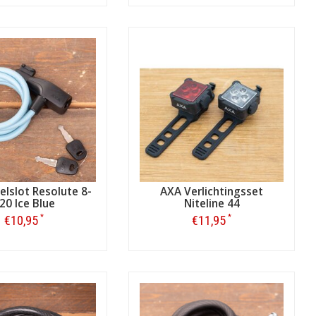
Bestellen
Bestellen
lslot Resolute 8-
AXA Verlichtingsset
20 Ice Blue
Niteline 44
*
*
€10,95
€11,95
Bestellen
Bestellen