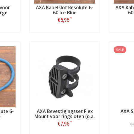
voor
AXA Kabelslot Resolute 6-
AXA Kabe
arge
60 Ice Blue
60
*
€5,95
Bestellen
SALE
ute 6-
AXA Bevestigingsset Flex
AXA S
e
Mount voor ringsloten (o.a.
Defender en Victory)
*
€7,95
€1