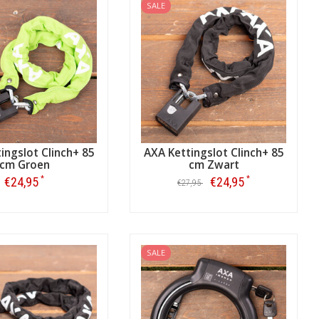
SALE
ingslot Clinch+ 85
AXA Kettingslot Clinch+ 85
cm Groen
cm Zwart
*
*
€24,95
€24,95
€27,95
Bestellen
Bestellen
SALE