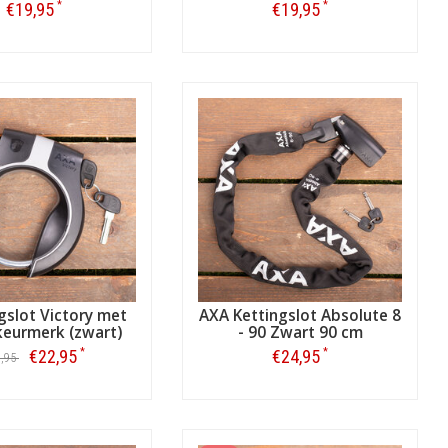
*
*
€19,95
€19,95
Bestellen
Bestellen
gslot Victory met
AXA Kettingslot Absolute 8
keurmerk (zwart)
- 90 Zwart 90 cm
*
*
€22,95
€24,95
7,95
Bestellen
Bestellen