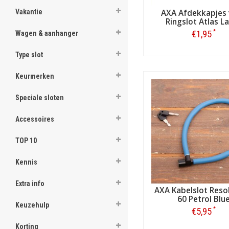
Vakantie
AXA Afdekkapjes 
Ringslot Atlas L
*
€1,95
Wagen & aanhanger
Type slot
Bestellen
Keurmerken
Speciale sloten
Accessoires
TOP 10
Kennis
Extra info
AXA Kabelslot Resol
60 Petrol Blu
Keuzehulp
*
€5,95
Korting