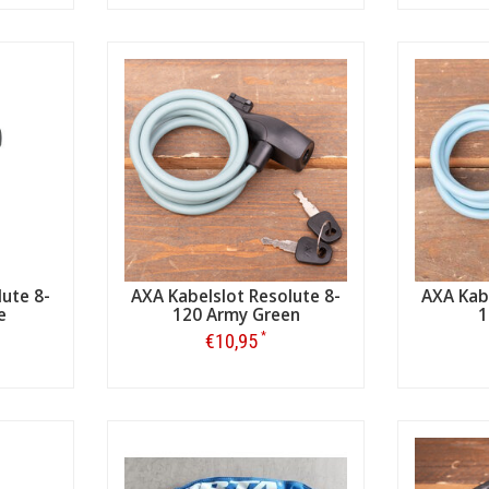
Bestellen
ute 8-
AXA Kabelslot Resolute 8-
AXA Kabe
e
120 Army Green
1
*
€10,95
Bestellen