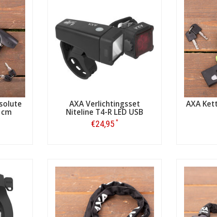
solute
AXA Verlichtingsset
AXA Kett
 cm
Niteline T4-R LED USB
*
€24,95
Bestellen