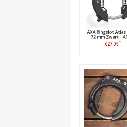
AXA Ringslot Atlas
72 mm Zwart - A
keurmerk
*
€27,95
Bestellen