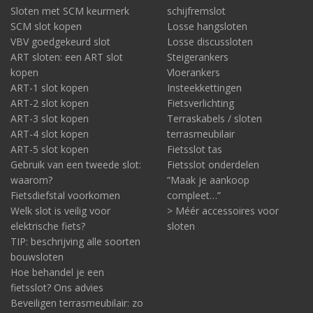
Sloten met SCM keurmerk
schijfremslot
SCM slot kopen
Losse hangsloten
VBV goedgekeurd slot
Losse discussloten
ART sloten: een ART slot
Steigerankers
kopen
Vloerankers
ART-1 slot kopen
Insteekkettingen
ART-2 slot kopen
Fietsverlichting
ART-3 slot kopen
Terraskabels / sloten
ART-4 slot kopen
terrasmeubilair
ART-5 slot kopen
Fietsslot tas
Gebruik van een tweede slot:
Fietsslot onderdelen
waarom?
“Maak je aankoop
Fietsdiefstal voorkomen
compleet…”
Welk slot is veilig voor
> Méér accessoires voor
elektrische fiets?
sloten
TIP: beschrijving alle soorten
bouwsloten
Hoe behandel je een
fietsslot? Ons advies
Beveiligen terrasmeubilair: zo