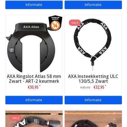
Informatie
Informatie
SALE
AXA Ringslot Atlas 58 mm
AXA Insteekketting ULC
Zwart - ART-2 keurmerk
130/5,5 Zwart
*
*
€30,95
€32,95
€39,95
Informatie
Informatie
SALE