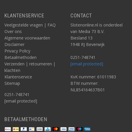
KLANTENSERVICE
CONTACT
Veelgestelde vragen | FAQ
Slotenonline.nl is onderdeel
Over ons
van Media 73 B.V.
Algemene voorwaarden
Biesland 13
Disclaimer
1948 RJ Beverwijk
Privacy Policy
Betaalmethoden
0251-748741
Verzenden | retourneren |
[email protected]
klachten
Klantenservice
KvK nummer: 61011983
Sitemap
BTW nummer:
NL854164637B01
0251-748741
[email protected]
BETAALMETHODEN