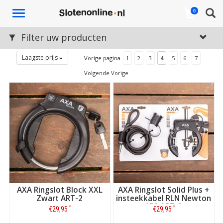
Toggle
0
navigation
Filter uw producten
Laagste prijs
Vorige pagina
1
2
3
4
5
6
7
Volgende Vorige
AXA Ringslot Block XXL
AXA Ringslot Solid Plus +
Zwart ART-2
insteekkabel RLN Newton
150 ART-2
*
*
€29,95
€29,95