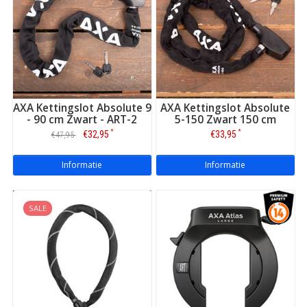
AXA Kettingslot Absolute 9
AXA Kettingslot Absolute
- 90 cm Zwart - ART-2
5-150 Zwart 150 cm
*
*
€32,95
€33,95
€47,95
Informatie
Informatie
SALE