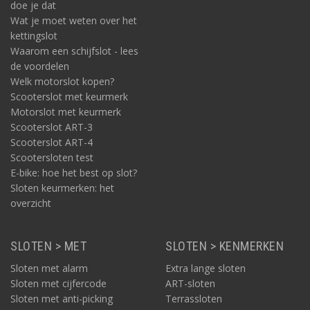
doe je dat
Wat je moet weten over het
kettingslot
Waarom een schijfslot - lees
de voordelen
Welk motorslot kopen?
Scooterslot met keurmerk
Motorslot met keurmerk
Scooterslot ART-3
Scooterslot ART-4
Scootersloten test
E-bike: hoe het best op slot?
Sloten keurmerken: het
overzicht
SLOTEN > MET
SLOTEN > KENMERKEN
Sloten met alarm
Extra lange sloten
Sloten met cijfercode
ART-sloten
Sloten met anti-picking
Terrassloten