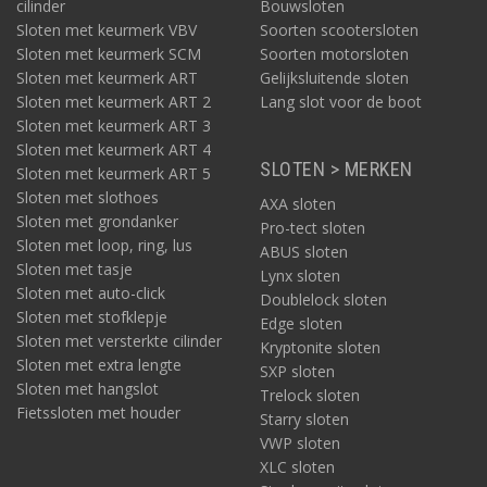
cilinder
Bouwsloten
Sloten met keurmerk VBV
Soorten scootersloten
Sloten met keurmerk SCM
Soorten motorsloten
Sloten met keurmerk ART
Gelijksluitende sloten
Sloten met keurmerk ART 2
Lang slot voor de boot
Sloten met keurmerk ART 3
Sloten met keurmerk ART 4
SLOTEN > MERKEN
Sloten met keurmerk ART 5
Sloten met slothoes
AXA sloten
Sloten met grondanker
Pro-tect sloten
Sloten met loop, ring, lus
ABUS sloten
Sloten met tasje
Lynx sloten
Sloten met auto-click
Doublelock sloten
Sloten met stofklepje
Edge sloten
Sloten met versterkte cilinder
Kryptonite sloten
Sloten met extra lengte
SXP sloten
Sloten met hangslot
Trelock sloten
Fietssloten met houder
Starry sloten
VWP sloten
XLC sloten