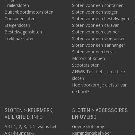
Trailersloten
Sloten voor een container
Buitenboordmotorsloten
Sloten voor een steiger
Containersloten
Sloten voor een bestelwagen
Steigersloten
Sloten voor een caravan
Bestelwagensloten
Sloten voor een camper
Trekhaaksloten
Sloten voor een vloeranker
Sloten voor een aanhanger
Sloten voor een terras
Motorslot kopen
Scootersloten
ANWB Test fiets- en e-bike
sloten
Hoe voorkom je diefstal van
de boot?
SLOTEN > KEURMERK,
SLOTEN > ACCESSOIRES
VEILIGHEID, INFO
EN OVERIG
ART 1, 2, 3, 4, 5: wat is het
Goede slotspray
ART-keurmerk?
Reminderkabel voor