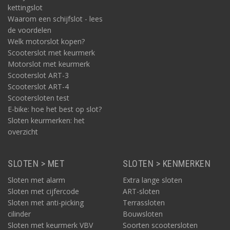
kettingslot
Waarom een schijfslot - lees
de voordelen
Welk motorslot kopen?
Scooterslot met keurmerk
Motorslot met keurmerk
Scooterslot ART-3
Scooterslot ART-4
Scootersloten test
E-bike: hoe het best op slot?
Sloten keurmerken: het
overzicht
SLOTEN > MET
SLOTEN > KENMERKEN
Sloten met alarm
Extra lange sloten
Sloten met cijfercode
ART-sloten
Sloten met anti-picking
Terrassloten
cilinder
Bouwsloten
Sloten met keurmerk VBV
Soorten scootersloten