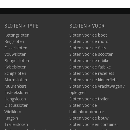
ART-keurmerk en zijn van prima basiskwaliteit. Ze zijn hier te
koop voor een vriendelijke prijs.
SLOTEN > TYPE
SLOTEN > VOOR
Slotenonline.nl:
Kettingsloten
Sloten voor de boot
Een scala aan sloten
Ringsloten
Sloten voor de motor
Alle bekende certificaties
Disselsloten
Sloten voor de fiets
Gunstige prijzen
Vouwsloten
Sloten voor de scooter
Snelle, directe verzending
Beugelsloten
Sloten voor de e-bike
Voorraad uit eigen magazijn
Kabelsloten
Sloten voor de fatbike
Afhalen? Ook dát kan!
Schijfsloten
Sloten voor de racefiets
Betrouwbare levering, via PostNL
Alarmsloten
Sloten voor de kinderfiets
Degelijke informatie, duidelijke specificaties
Muurankers
Snelle, vriendelijke, correcte klantenservice
Sloten voor de vrachtwagen /
Uitstekende reviews: hoge cijfers!
Insteeksloten
oplegger
Hangsloten
Sloten voor de trailer
Discussloten
Sloten voor de
Wielklem
buitenboordmotor
Kingpin
Sloten voor de bouw
Trailersloten
Sloten voor een container