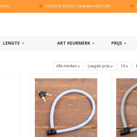
POSTNL
VOOR 22:00 BESTELD = VANDAAG VERSTUURD
LENGTE
ART KEURMERK
PRIJS
Alle merken
Laagste prijs
10