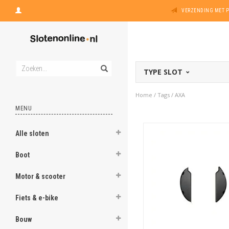
VERZENDING MET 
TYPE SLOT
Home
/
Tags
/
AXA
MENU
Alle sloten
Boot
Motor & scooter
Fiets & e-bike
Bouw