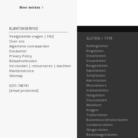
Meer merken
KLANTENSERVICE
Veelgestelde vragen | FAQ
SLOTEN > TYPE
Over ons
Kettingsloten
Algemene voorwaarden
Ringsloten
Disclaimer
Disselsloten
Privacy Policy
Vouwsloten
Betaalmethoden
Beugelsloten
Verzenden | retourneren | klachten
Kabelsloten
Klantenservice
Schijfsloten
Sitemap
Alarmsloten
Muurankers
0251-748741
Insteeksloten
[email protected]
Hangsloten
Discussloten
Wielklem
Kingpin
Trailersloten
Buitenboordmotorsloten
Containersloten
Steigersloten
Bestelwagensloten