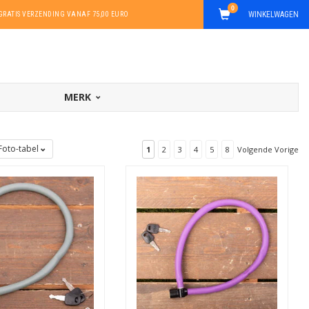
0
WINKELWAGEN
GRATIS VERZENDING VANAF 75,00 EURO
MERK
Foto-tabel
1
2
3
4
5
8
Volgende Vorige