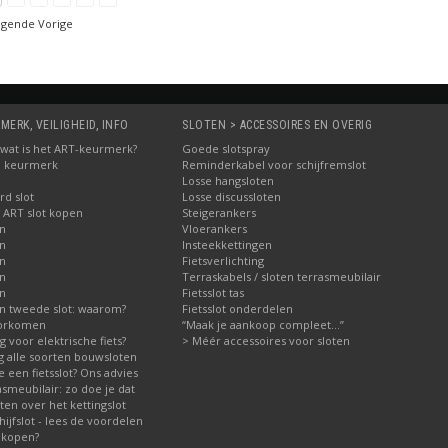
lgende Vorige
MERK, VEILIGHEID, INFO
SLOTEN > ACCESSOIRES EN OVERIG
5: wat is het ART-keurmerk?
Goede slotspray
M keurmerk
Reminderkabel voor schijfremslot
Losse hangsloten
d slot
Losse discussloten
 ART slot kopen
Steigerankers
en
Vloerankers
en
Insteekkettingen
en
Fietsverlichting
en
Terraskabels / sloten terrasmeubilair
en
Fietsslot tas
n tweede slot: waarom?
Fietsslot onderdelen
voorkomen
“Maak je aankoop compleet…”
ig voor elektrische fiets?
> Méér accessoires voor sloten
ng alle soorten bouwsloten
 een fietsslot? Ons advies
asmeubilair: zo doe je dat
en over het kettingslot
jfslot - lees de voordelen
 kopen?