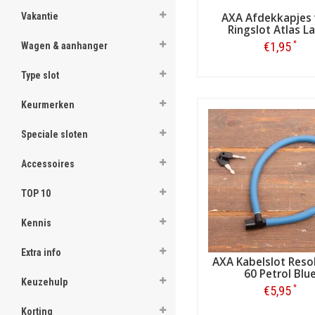
Vakantie
AXA Afdekkapjes 
Ringslot Atlas L
*
€1,95
Wagen & aanhanger
Type slot
Bestellen
Keurmerken
Speciale sloten
Accessoires
TOP 10
Kennis
Extra info
AXA Kabelslot Resol
60 Petrol Blu
Keuzehulp
*
€5,95
Korting