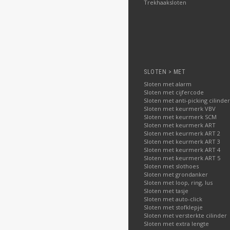
Trekhaaksloten
SLOTEN > MET
Sloten met alarm
Sloten met cijfercode
Sloten met anti-picking cilinder
Sloten met keurmerk VBV
Sloten met keurmerk SCM
Sloten met keurmerk ART
Sloten met keurmerk ART 2
Sloten met keurmerk ART 3
Sloten met keurmerk ART 4
Sloten met keurmerk ART 5
Sloten met slothoes
Sloten met grondanker
Sloten met loop, ring, lus
Sloten met tasje
Sloten met auto-click
Sloten met stofklepje
Sloten met versterkte cilinder
Sloten met extra lengte