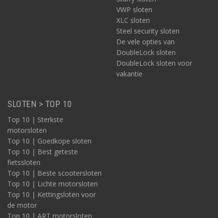
VWP sloten
XLC sloten
Steel security sloten
De vele opties van
DoubleLock sloten
DoubleLock sloten voor
vakantie
SLOTEN > TOP 10
Top 10 | Sterkste
motorsloten
Top 10 | Goedkope sloten
Top 10 | Best geteste
fietssloten
Top 10 | Beste scootersloten
Top 10 | Lichte motorsloten
Top 10 | Kettingsloten voor
de motor
Top 10 | ART motorsloten