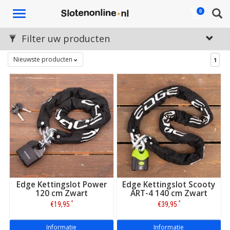
Toggle
0
navigation
Filter uw producten
Nieuwste producten
1
Edge Kettingslot Power
Edge Kettingslot Scooty
120 cm Zwart
ART-4 140 cm Zwart
*
*
€19,95
€39,95
Informatie
Informatie