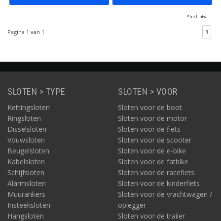
*Incl. btw
Pagina 1 van 1
1
SLOTEN > TYPE
SLOTEN > VOOR
Kettingsloten
Sloten voor de boot
Ringsloten
Sloten voor de motor
Disselsloten
Sloten voor de fiets
Vouwsloten
Sloten voor de scooter
Beugelsloten
Sloten voor de e-bike
Kabelsloten
Sloten voor de fatbike
Schijfsloten
Sloten voor de racefiets
Alarmsloten
Sloten voor de kinderfiets
Muurankers
Sloten voor de vrachtwagen /
Insteeksloten
oplegger
Hangsloten
Sloten voor de trailer