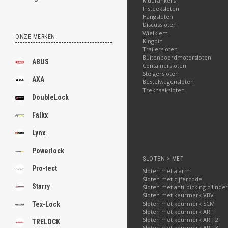
Muurankers
Insteeksloten
Hangsloten
Discussloten
Wielklem
ONZE MERKEN
Kingpin
Trailersloten
Buitenboordmotorsloten
ABUS
Containersloten
Steigersloten
AXA
Bestelwagensloten
Trekhaaksloten
DoubleLock
Falkx
Lynx
Powerlock
SLOTEN > MET
Pro-tect
Sloten met alarm
Sloten met cijfercode
Starry
Sloten met anti-picking cilinder
Sloten met keurmerk VBV
Sloten met keurmerk SCM
Tex-Lock
Sloten met keurmerk ART
Sloten met keurmerk ART 2
TRELOCK
Sloten met keurmerk ART 3