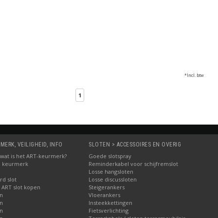
*Incl. btw
1
MERK, VEILIGHEID, INFO
SLOTEN > ACCESSOIRES EN OVERIG
5: wat is het ART-keurmerk?
Goede slotspray
M keurmerk
Reminderkabel voor schijfremslot
Losse hangsloten
d slot
Losse discussloten
 ART slot kopen
Steigerankers
en
Vloerankers
en
Insteekkettingen
en
Fietsverlichting