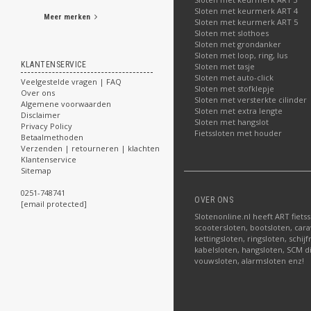
Sloten met keurmerk ART 4
Meer merken
Sloten met keurmerk ART 5
Sloten met slothoes
Sloten met grondanker
Sloten met loop, ring, lus
KLANTENSERVICE
Sloten met tasje
Sloten met auto-click
Veelgestelde vragen | FAQ
Sloten met stofklepje
Over ons
Sloten met versterkte cilinder
Algemene voorwaarden
Sloten met extra lengte
Disclaimer
Sloten met hangslot
Privacy Policy
Fietssloten met houder
Betaalmethoden
Verzenden | retourneren | klachten
Klantenservice
Sitemap
0251-748741
OVER ONS
[email protected]
Slotenonline.nl heeft ART fiets
scootersloten, bootsloten, carav
kettingsloten, ringsloten, schij
kabelsloten, hangsloten, SCM di
vouwsloten, alarmsloten enz!