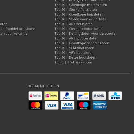
Top 10 | Goedkope motorsloten
Top 10 | Sterke fietssloten
Top 10 | Goedkope fietssloten
Top 10 | Sloten voor kinderfiets
loten
Top 10 | ART fietssloten
 van DoubleLock sloten
Top 10 | Sterke scootersloten
ten voor vakantie
Top 10 | Kettingsloten voor de scooter
Top 10 | ART scootersloten
Top 10 | Goedkope scootersloten
Top 10 | SCM bootsloten
Top 10 | VBV bootsloten
Top 10 | Beste bootsloten
Top 3 | Trekhaaksloten
BETAALMETHODEN