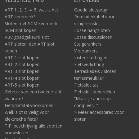
ART 1, 2, 3, 4, 5: wat is het
Goede slotspray
ART-keurmerk?
Reminderkabel voor
Sloten met SCM keurmerk
schijfremslot
SCM slot kopen
Losse hangsloten
VBV goedgekeurd slot
Losse discussloten
ART sloten: een ART slot
Steigerankers
kopen
Vloerankers
ART-1 slot kopen
Insteekkettingen
ART-2 slot kopen
Fietsverlichting
ART-3 slot kopen
Terraskabels / sloten
ART-4 slot kopen
terrasmeubilair
ART-5 slot kopen
Fietsslot tas
Gebruik van een tweede slot:
Fietsslot onderdelen
waarom?
“Maak je aankoop
Fietsdiefstal voorkomen
compleet…”
Welk slot is veilig voor
> Méér accessoires voor
elektrische fiets?
sloten
TIP: beschrijving alle soorten
bouwsloten