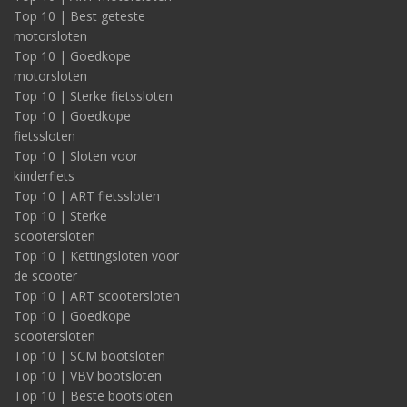
Top 10 | Best geteste
motorsloten
Top 10 | Goedkope
motorsloten
Top 10 | Sterke fietssloten
Top 10 | Goedkope
fietssloten
Top 10 | Sloten voor
kinderfiets
Top 10 | ART fietssloten
Top 10 | Sterke
scootersloten
Top 10 | Kettingsloten voor
de scooter
Top 10 | ART scootersloten
Top 10 | Goedkope
scootersloten
Top 10 | SCM bootsloten
Top 10 | VBV bootsloten
Top 10 | Beste bootsloten