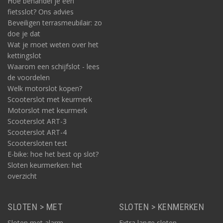
Hoe behandel je een
fietsslot? Ons advies
Beveiligen terrasmeubilair: zo
doe je dat
Wat je moet weten over het
kettingslot
Waarom een schijfslot - lees
de voordelen
Welk motorslot kopen?
Scooterslot met keurmerk
Motorslot met keurmerk
Scooterslot ART-3
Scooterslot ART-4
Scootersloten test
E-bike: hoe het best op slot?
Sloten keurmerken: het
overzicht
SLOTEN > MET
SLOTEN > KENMERKEN
Sloten met alarm
Extra lange sloten