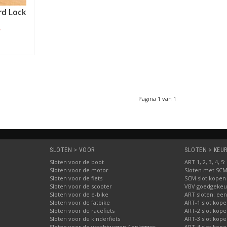
rd Lock
*
Pagina 1 van 1
SLOTEN > VOOR
SLOTEN > KEUR
Sloten voor de boot
ART 1, 2, 3, 4, 
Sloten voor de motor
Sloten met SC
Sloten voor de fiets
SCM slot kopen
Sloten voor de scooter
VBV goedgekeur
Sloten voor de e-bike
ART sloten: een
Sloten voor de fatbike
ART-1 slot kop
Sloten voor de racefiets
ART-2 slot kop
Sloten voor de kinderfiets
ART-3 slot kop
Sloten voor de vrachtwagen / oplegger
ART-4 slot kop