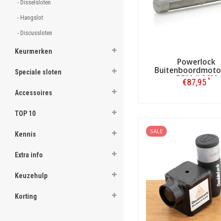
- Disselsloten 
- Hangslot 
- Discussloten 
Keurmerken
Powerlock
Buitenboordmoto
Speciale sloten
BBM-II SCM
*
€87,95
Accessoires
Bestellen
TOP 10
SALE
Kennis
Extra info
Keuzehulp
Korting