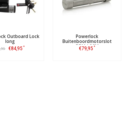
ck Outboard Lock
Powerlock
long
Buitenboordmotorslot
BBM-I SCM
*
*
€84,95
€79,95
9,95
Bestellen
Bestellen