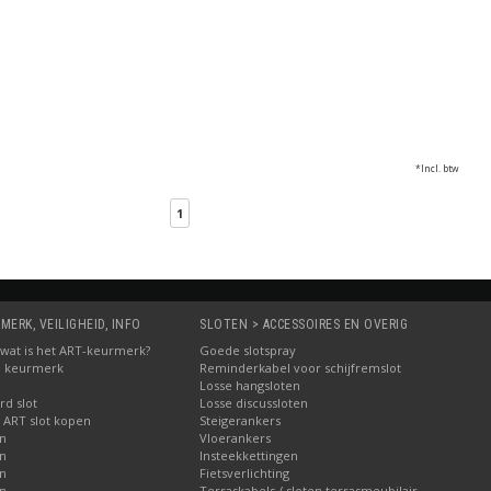
*Incl. btw
1
MERK, VEILIGHEID, INFO
SLOTEN > ACCESSOIRES EN OVERIG
5: wat is het ART-keurmerk?
Goede slotspray
M keurmerk
Reminderkabel voor schijfremslot
Losse hangsloten
d slot
Losse discussloten
 ART slot kopen
Steigerankers
en
Vloerankers
en
Insteekkettingen
en
Fietsverlichting
en
Terraskabels / sloten terrasmeubilair