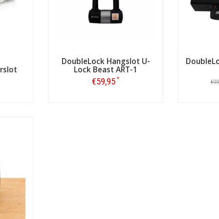
DoubleLock Hangslot U-
DoubleLo
rslot
Lock Beast ART-1
*
€59,95
€9
Bestellen