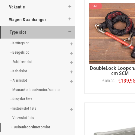
aanhangersloten
.
SALE
Vakantie
Wagen & aanhanger
Type slot
- Kettingslot 
- Beugelslot 
- Schijfremslot 
DoubleLock Loopcha
- Kabelslot 
cm SCM
€139,9
- Alarmslot 
€180,00
- Muuranker boot/motor/scooter 
Bestellen
- Ringslot fiets 
- Insteekslot fiets 
- Vouwslot fiets 
- Buitenboordmotorslot 