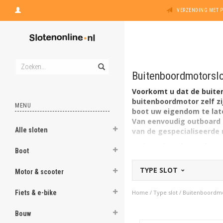
VERZENDING MET 
Buitenboordmotorsl
Voorkomt u dat de buiten
buitenboordmotor zelf zi
MENU
boot uw eigendom te late
Van eenvoudig outboard 
Alle sloten
van de gespecialiseerde
De buitenboordmotor bevindt
Boot
bovendien als roer en is da
buitenboordmotorslot dat pa
TYPE SLOT
Motor & scooter
met een daartoe geschikt ke
Details buitenboordmoto
Fiets & e-bike
Home
/
Type slot
/
Buitenboordmo
Lees bijgaande productomsc
Bouw
Vervoert u uw boot ook -