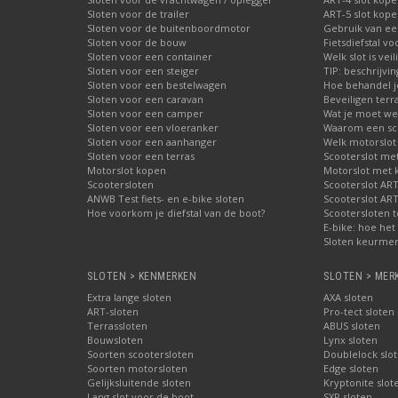
Sloten voor de trailer
ART-5 slot kop
Sloten voor de buitenboordmotor
Gebruik van ee
Sloten voor de bouw
Fietsdiefstal 
Sloten voor een container
Welk slot is veil
Sloten voor een steiger
TIP: beschrijvi
Sloten voor een bestelwagen
Hoe behandel je
Sloten voor een caravan
Beveiligen terr
Sloten voor een camper
Wat je moet wet
Sloten voor een vloeranker
Waarom een schi
Sloten voor een aanhanger
Welk motorslot
Sloten voor een terras
Scooterslot me
Motorslot kopen
Motorslot met
Scootersloten
Scooterslot ART
ANWB Test fiets- en e-bike sloten
Scooterslot ART
Hoe voorkom je diefstal van de boot?
Scootersloten t
E-bike: hoe het 
Sloten keurmer
SLOTEN > KENMERKEN
SLOTEN > MER
Extra lange sloten
AXA sloten
ART-sloten
Pro-tect sloten
Terrassloten
ABUS sloten
Bouwsloten
Lynx sloten
Soorten scootersloten
Doublelock slo
Soorten motorsloten
Edge sloten
Gelijksluitende sloten
Kryptonite slot
Lang slot voor de boot
SXP sloten