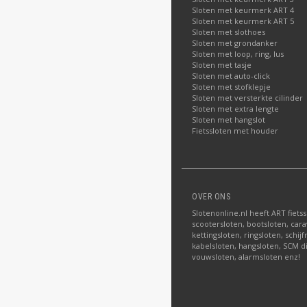
Sloten met keurmerk ART 4
Sloten met keurmerk ART 5
Sloten met slothoes
Sloten met grondanker
Sloten met loop, ring, lus
Sloten met tasje
Sloten met auto-click
Sloten met stofklepje
Sloten met versterkte cilinder
Sloten met extra lengte
Sloten met hangslot
Fietssloten met houder
OVER ONS
Slotenonline.nl heeft ART fiets
scootersloten, bootsloten, carav
kettingsloten, ringsloten, schij
kabelsloten, hangsloten, SCM di
vouwsloten, alarmsloten enz!