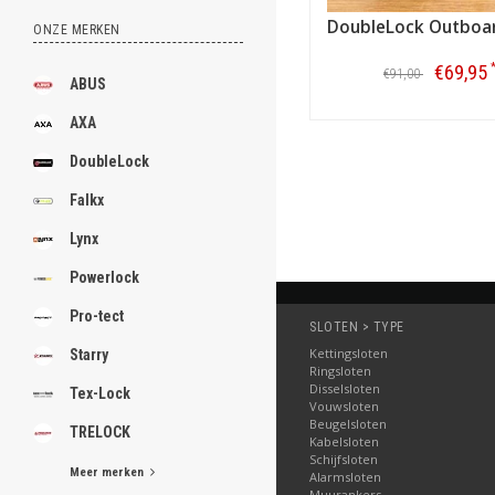
DoubleLock Outboa
ONZE MERKEN
€69,95
€91,00
ABUS
Bestellen
AXA
DoubleLock
Falkx
Lynx
Powerlock
Pro-tect
SLOTEN > TYPE
Kettingsloten
Starry
Ringsloten
Disselsloten
Tex-Lock
Vouwsloten
Beugelsloten
TRELOCK
Kabelsloten
Schijfsloten
Meer merken
Alarmsloten
Muurankers