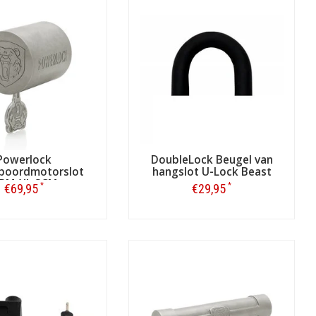
Powerlock
DoubleLock Beugel van
boordmotorslot
hangslot U-Lock Beast
BM-XL SCM
*
*
€69,95
€29,95
Bestellen
Bestellen