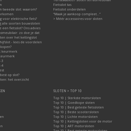
en
Fietsslot tas
n tweede slot: waarom?
Fietsslot onderdelen
voorkomen
“Maak je aankoop compleet…”
ig voor elektrische fiets?
> Méér accessoires voor sloten
ng alle soorten bouwsloten
 een fietsslot? Ons advies
asmeubilair: zo doe je dat
en over het kettingslot
jfslot - lees de voordelen
 kopen?
t keurmerk
 keurmerk
-3
-4
est
best op slot?
ken: het overzicht
KEN
SLOTEN > TOP 10
Top 10 | Sterkste motorsloten
Top 10 | Goedkope sloten
Top 10 | Best geteste fietssloten
Top 10 | Beste scootersloten
ten
Top 10 | Lichte motorsloten
Top 10 | Kettingsloten voor de motor
en
Top 10 | ART motorsloten
Top 10 | Best geteste motorsloten