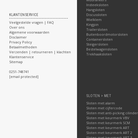
Insteeksloten
Hangsloten
Discussloten
KLANTENSERVICE
Wielklem
Veelgestelde vragen | FAQ
Kingpin
Over ons
Trailersloten
Algemene voorwaarden
Buitenboordmotorsloten
Disclaimer
Containersloten
Privacy Policy
Steigersloten
Betaalmethoden
Bestelwagensloten
Verzenden | retourneren | klachten
Trekhaaksloten
Klantenservice
Sitemap
0251-748741
[email protected]
SLOTEN > MET
Sloten met alarm
Sloten met cijfercode
Sloten met anti-picking cilinder
Sloten met keurmerk VBV
Sloten met keurmerk SCM
Sloten met keurmerk ART
Sloten met keurmerk ART 2
Sloten met keurmerk ART 3