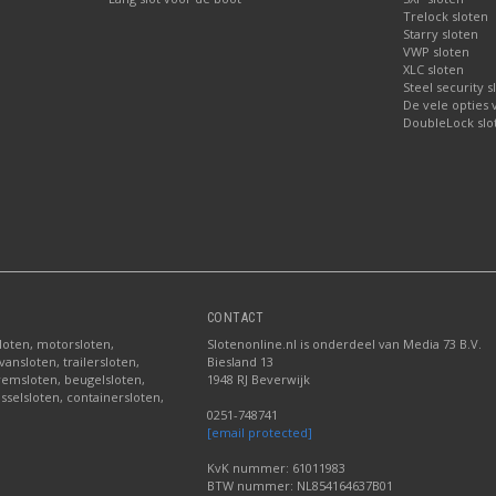
Trelock sloten
Starry sloten
VWP sloten
XLC sloten
Steel security s
De vele opties
DoubleLock slo
CONTACT
sloten, motorsloten,
Slotenonline.nl is onderdeel van Media 73 B.V.
ansloten, trailersloten,
Biesland 13
fremsloten, beugelsloten,
1948 RJ Beverwijk
sselsloten, containersloten,
0251-748741
[email protected]
KvK nummer: 61011983
BTW nummer: NL854164637B01