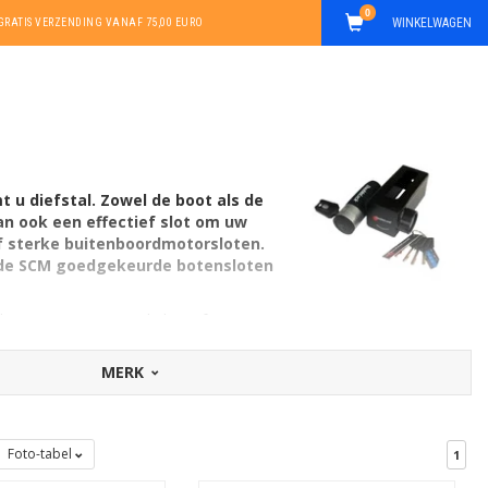
0
WINKELWAGEN
GRATIS VERZENDING VANAF 75,00 EURO
u diefstal. Zowel de boot als de
an ook een effectief slot om uw
ef sterke buitenboordmotorsloten.
s de SCM goedgekeurde botensloten
acht. Deze motor van de boot fungeert
otoren vindt u hier een
 zogeheten outboard lock combineren
MERK
ggen aan kade of steiger.
er informatie over de details.
Foto-tabel
1
 dan deze
goede trailersloten en