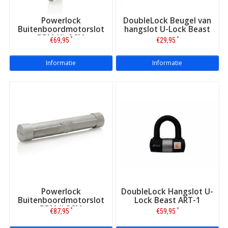
Powerlock
DoubleLock Beugel van
Buitenboordmotorslot
hangslot U-Lock Beast
BBM-XL SCM
*
*
€69,95
€29,95
Informatie
Informatie
Powerlock
DoubleLock Hangslot U-
Buitenboordmotorslot
Lock Beast ART-1
BBM-II SCM
*
*
€87,95
€59,95