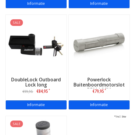
Informatie
Informatie
SALE
DoubleLock Outboard
Powerlock
Lock long
Buitenboordmotorslot
BBM-I SCM
*
*
€84,95
€79,95
€99,95
Informatie
Informatie
*Incl. btw
SALE