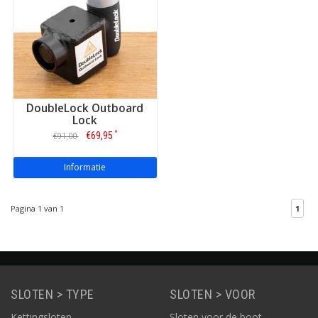
DoubleLock Outboard
Lock
*
€69,95
€91,00
Informatie
Pagina 1 van 1
1
SLOTEN > TYPE
SLOTEN > VOOR
Kettingsloten
Sloten voor de boot