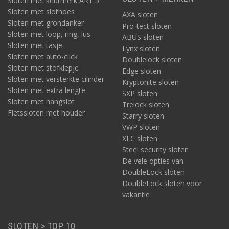
Sloten met keurmerk ART 5
Sloten met slothoes
AXA sloten
Sloten met grondanker
Pro-tect sloten
Sloten met loop, ring, lus
ABUS sloten
Sloten met tasje
Lynx sloten
Sloten met auto-click
Doublelock sloten
Sloten met stofklepje
Edge sloten
Sloten met versterkte cilinder
Kryptonite sloten
Sloten met extra lengte
SXP sloten
Sloten met hangslot
Trelock sloten
Fietssloten met houder
Starry sloten
VWP sloten
XLC sloten
Steel security sloten
De vele opties van
DoubleLock sloten
DoubleLock sloten voor
vakantie
SLOTEN > TOP 10