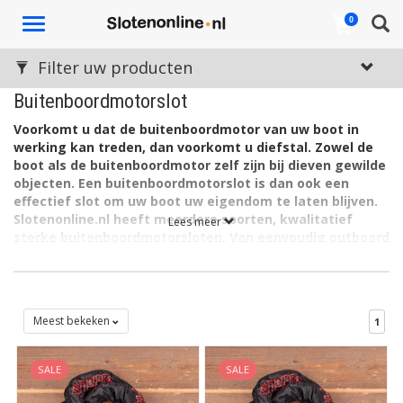
Toggle
0
navigation
Filter uw producten
Buitenboordmotorslot
Voorkomt u dat de buitenboordmotor van uw boot in
werking kan treden, dan voorkomt u diefstal. Zowel de
boot als de buitenboordmotor zelf zijn bij dieven gewilde
objecten. Een buitenboordmotorslot is dan ook een
effectief slot om uw boot uw eigendom te laten blijven.
Slotenonline.nl heeft meerdere soorten, kwalitatief
Lees meer
sterke buitenboordmotorsloten. Van eenvoudig outboard
lock voor boutbevestiging tot een robuuste loopchain.
Zoals de SCM goedgekeurde botensloten van de
gespecialiseerde merken DoubleLock en Powerlock.
De buitenboordmotor bevindt zich aan de achterzijde van de
Meest bekeken
1
boot en is letterlijk de drijvende kracht. Deze motor van de boot
fungeert bovendien als roer en is dan ook draaibaar
SALE
SALE
opgehangen. Voor zowel lichtere als zwaardere bootmotoren
vindt u hier een buitenboordmotorslot dat past; solide en