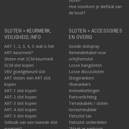
sloten
Hoe voorkom je diefstal van
de boot?
SLOTEN > KEURMERK,
SLOTEN > ACCESSOIRES
VEILIGHEID, INFO
EN OVERIG
ART 1, 2, 3, 4, 5: wat is het
Goede slotspray
ART-keurmerk?
Reminderkabel voor
Sloten met SCM keurmerk
schijfremslot
SCM slot kopen
Losse hangsloten
VBV goedgekeurd slot
Losse discussloten
ART sloten: een ART slot
Steigerankers
kopen
Vloerankers
ART-1 slot kopen
Insteekkettingen
ART-2 slot kopen
Fietsverlichting
ART-3 slot kopen
Terraskabels / sloten
ART-4 slot kopen
terrasmeubilair
ART-5 slot kopen
Fietsslot tas
Gebruik van een tweede slot:
Fietsslot onderdelen
waarom?
“Maak je aankoop