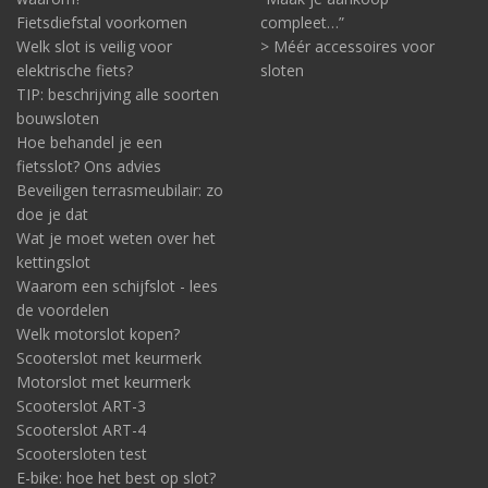
Fietsdiefstal voorkomen
compleet…”
Welk slot is veilig voor
> Méér accessoires voor
elektrische fiets?
sloten
TIP: beschrijving alle soorten
bouwsloten
Hoe behandel je een
fietsslot? Ons advies
Beveiligen terrasmeubilair: zo
doe je dat
Wat je moet weten over het
kettingslot
Waarom een schijfslot - lees
de voordelen
Welk motorslot kopen?
Scooterslot met keurmerk
Motorslot met keurmerk
Scooterslot ART-3
Scooterslot ART-4
Scootersloten test
E-bike: hoe het best op slot?