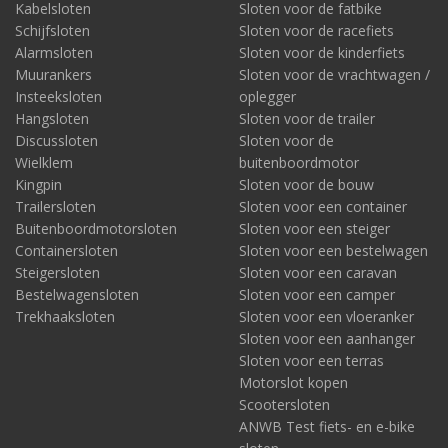
Kabelsloten
Sloten voor de fatbike
Schijfsloten
Sloten voor de racefiets
Alarmsloten
Sloten voor de kinderfiets
Muurankers
Sloten voor de vrachtwagen /
Insteeksloten
oplegger
Hangsloten
Sloten voor de trailer
Discussloten
Sloten voor de
Wielklem
buitenboordmotor
Kingpin
Sloten voor de bouw
Trailersloten
Sloten voor een container
Buitenboordmotorsloten
Sloten voor een steiger
Containersloten
Sloten voor een bestelwagen
Steigersloten
Sloten voor een caravan
Bestelwagensloten
Sloten voor een camper
Trekhaaksloten
Sloten voor een vloeranker
Sloten voor een aanhanger
Sloten voor een terras
Motorslot kopen
Scootersloten
ANWB Test fiets- en e-bike