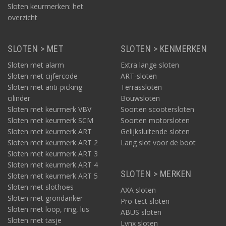
Sloten keurmerken: het
overzicht
SLOTEN > MET
SLOTEN > KENMERKEN
Sloten met alarm
Extra lange sloten
Sloten met cijfercode
ART-sloten
Sloten met anti-picking
Terrassloten
cilinder
Bouwsloten
Sloten met keurmerk VBV
Soorten scootersloten
Sloten met keurmerk SCM
Soorten motorsloten
Sloten met keurmerk ART
Gelijksluitende sloten
Sloten met keurmerk ART 2
Lang slot voor de boot
Sloten met keurmerk ART 3
Sloten met keurmerk ART 4
SLOTEN > MERKEN
Sloten met keurmerk ART 5
Sloten met slothoes
AXA sloten
Sloten met grondanker
Pro-tect sloten
Sloten met loop, ring, lus
ABUS sloten
Sloten met tasje
Lynx sloten