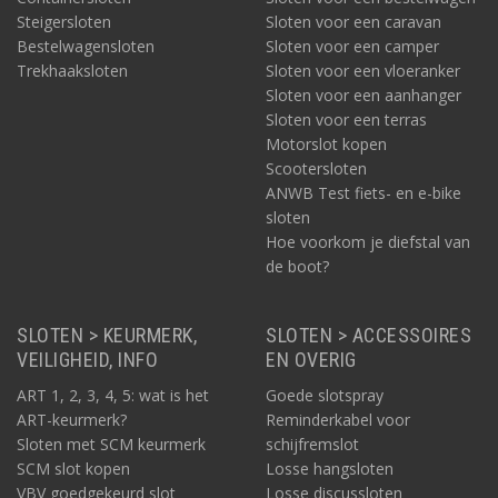
Steigersloten
Sloten voor een caravan
Bestelwagensloten
Sloten voor een camper
Trekhaaksloten
Sloten voor een vloeranker
Sloten voor een aanhanger
Sloten voor een terras
Motorslot kopen
Scootersloten
ANWB Test fiets- en e-bike
sloten
Hoe voorkom je diefstal van
de boot?
SLOTEN > KEURMERK,
SLOTEN > ACCESSOIRES
VEILIGHEID, INFO
EN OVERIG
ART 1, 2, 3, 4, 5: wat is het
Goede slotspray
ART-keurmerk?
Reminderkabel voor
Sloten met SCM keurmerk
schijfremslot
SCM slot kopen
Losse hangsloten
VBV goedgekeurd slot
Losse discussloten