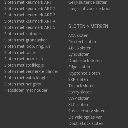
Sloten met keurmerk ART
Gelijksluitende sloten
Sloten met keurmerk ART 2
Lang slot voor de boot
Sloten met keurmerk ART 3
Sloten met keurmerk ART 4
SLOTEN > MERKEN
Sloten met keurmerk ART 5
Sloten met slothoes
AXA sloten
Sloten met grondanker
Pro-tect sloten
Sloten met loop, ring, lus
ABUS sloten
Sloten met tasje
Lynx sloten
Sloten met auto-click
Doublelock sloten
Sloten met stofklepje
Edge sloten
Sloten met versterkte cilinder
Kryptonite sloten
Sloten met extra lengte
SXP sloten
Sloten met hangslot
Trelock sloten
Fietssloten met houder
Starry sloten
VWP sloten
XLC sloten
Steel security sloten
De vele opties van
DoubleLock sloten