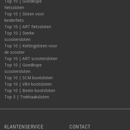
Top 10 | Goedkope
fietssloten
Top 10 | Sloten voor
kinderfiets
Top 10 | ART fietssloten
Top 10 | Sterke
scootersloten
Top 10 | Kettingsloten voor
de scooter
Top 10 | ART scootersloten
Top 10 | Goedkope
scootersloten
Top 10 | SCM bootsloten
Top 10 | VBV bootsloten
Top 10 | Beste bootsloten
Top 3 | Trekhaaksloten
KLANTENSERVICE
CONTACT