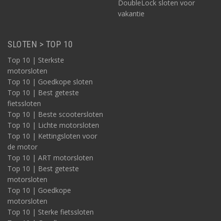
DoubleLock sloten voor
vakantie
SLOTEN > TOP 10
Top 10 | Sterkste
motorsloten
Top 10 | Goedkope sloten
Top 10 | Best geteste
fietssloten
Top 10 | Beste scootersloten
Top 10 | Lichte motorsloten
Top 10 | Kettingsloten voor
de motor
Top 10 | ART motorsloten
Top 10 | Best geteste
motorsloten
Top 10 | Goedkope
motorsloten
Top 10 | Sterke fietssloten