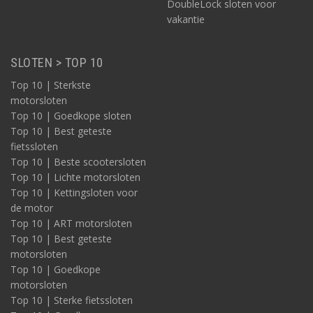
DoubleLock sloten voor
vakantie
SLOTEN > TOP 10
Top 10 | Sterkste
motorsloten
Top 10 | Goedkope sloten
Top 10 | Best geteste
fietssloten
Top 10 | Beste scootersloten
Top 10 | Lichte motorsloten
Top 10 | Kettingsloten voor
de motor
Top 10 | ART motorsloten
Top 10 | Best geteste
motorsloten
Top 10 | Goedkope
motorsloten
Top 10 | Sterke fietssloten