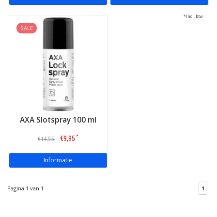
*Incl. btw
SALE
AXA Slotspray 100 ml
*
€9,95
€14,95
Informatie
Pagina 1 van 1
1