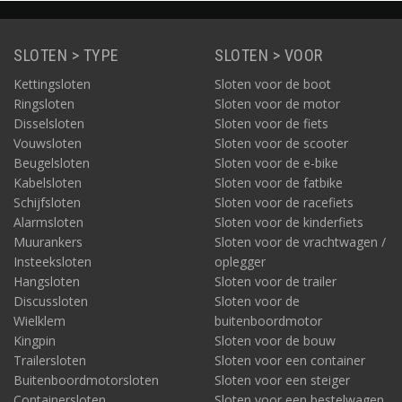
SLOTEN > TYPE
SLOTEN > VOOR
Kettingsloten
Sloten voor de boot
Ringsloten
Sloten voor de motor
Disselsloten
Sloten voor de fiets
Vouwsloten
Sloten voor de scooter
Beugelsloten
Sloten voor de e-bike
Kabelsloten
Sloten voor de fatbike
Schijfsloten
Sloten voor de racefiets
Alarmsloten
Sloten voor de kinderfiets
Muurankers
Sloten voor de vrachtwagen /
Insteeksloten
oplegger
Hangsloten
Sloten voor de trailer
Discussloten
Sloten voor de
Wielklem
buitenboordmotor
Kingpin
Sloten voor de bouw
Trailersloten
Sloten voor een container
Buitenboordmotorsloten
Sloten voor een steiger
Containersloten
Sloten voor een bestelwagen