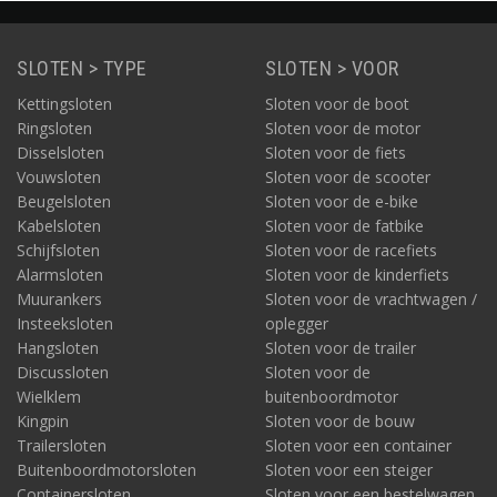
SLOTEN > TYPE
SLOTEN > VOOR
Kettingsloten
Sloten voor de boot
Ringsloten
Sloten voor de motor
Disselsloten
Sloten voor de fiets
Vouwsloten
Sloten voor de scooter
Beugelsloten
Sloten voor de e-bike
Kabelsloten
Sloten voor de fatbike
Schijfsloten
Sloten voor de racefiets
Alarmsloten
Sloten voor de kinderfiets
Muurankers
Sloten voor de vrachtwagen /
Insteeksloten
oplegger
Hangsloten
Sloten voor de trailer
Discussloten
Sloten voor de
Wielklem
buitenboordmotor
Kingpin
Sloten voor de bouw
Trailersloten
Sloten voor een container
Buitenboordmotorsloten
Sloten voor een steiger
Containersloten
Sloten voor een bestelwagen