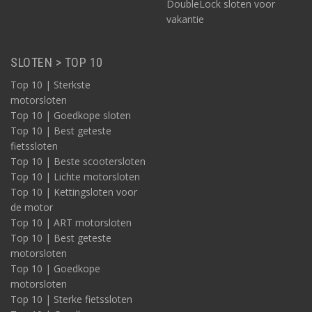
DoubleLock sloten voor
vakantie
SLOTEN > TOP 10
Top 10 | Sterkste
motorsloten
Top 10 | Goedkope sloten
Top 10 | Best geteste
fietssloten
Top 10 | Beste scootersloten
Top 10 | Lichte motorsloten
Top 10 | Kettingsloten voor
de motor
Top 10 | ART motorsloten
Top 10 | Best geteste
motorsloten
Top 10 | Goedkope
motorsloten
Top 10 | Sterke fietssloten