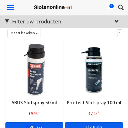
Toggle
0
navigation
Filter uw producten
Meest bekeken
1
ABUS Slotspray 50 ml
Pro-tect Slotspray 100 ml
*
*
€9,95
€7,95
Informatie
Informatie