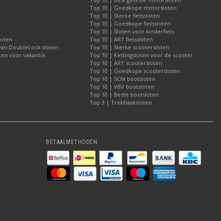
Top 10 | Goedkope motorsloten
Top 10 | Sterke fietssloten
Top 10 | Goedkope fietssloten
Top 10 | Sloten voor kinderfiets
loten
Top 10 | ART fietssloten
 van DoubleLock sloten
Top 10 | Sterke scootersloten
ten voor vakantie
Top 10 | Kettingsloten voor de scooter
Top 10 | ART scootersloten
Top 10 | Goedkope scootersloten
Top 10 | SCM bootsloten
Top 10 | VBV bootsloten
Top 10 | Beste bootsloten
Top 3 | Trekhaaksloten
BETAALMETHODEN