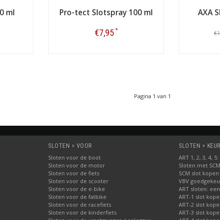
0 ml
Pro-tect Slotspray 100 ml
AXA S
*
€7,95
€1
Bestellen
Pagina 1 van 1
SLOTEN > VOOR
SLOTEN > KEUR
Sloten voor de boot
ART 1, 2, 3, 4, 
Sloten voor de motor
Sloten met SC
Sloten voor de fiets
SCM slot kopen
Sloten voor de scooter
VBV goedgekeur
Sloten voor de e-bike
ART sloten: een
Sloten voor de fatbike
ART-1 slot kop
Sloten voor de racefiets
ART-2 slot kop
Sloten voor de kinderfiets
ART-3 slot kop