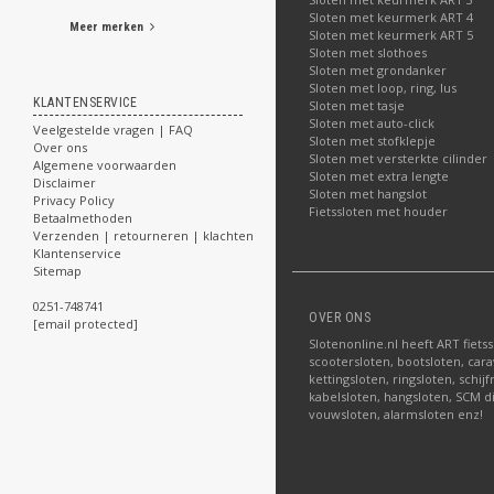
Sloten met keurmerk ART 4
Meer merken
Sloten met keurmerk ART 5
Sloten met slothoes
Sloten met grondanker
Sloten met loop, ring, lus
KLANTENSERVICE
Sloten met tasje
Sloten met auto-click
Veelgestelde vragen | FAQ
Sloten met stofklepje
Over ons
Sloten met versterkte cilinder
Algemene voorwaarden
Sloten met extra lengte
Disclaimer
Sloten met hangslot
Privacy Policy
Fietssloten met houder
Betaalmethoden
Verzenden | retourneren | klachten
Klantenservice
Sitemap
0251-748741
OVER ONS
[email protected]
Slotenonline.nl heeft ART fiets
scootersloten, bootsloten, carav
kettingsloten, ringsloten, schij
kabelsloten, hangsloten, SCM di
vouwsloten, alarmsloten enz!