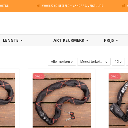
POSTNL
VOOR 22:00 BESTELD = VANDAAG VERSTUURD
LENGTE
ART KEURMERK
PRIJS
Alle merken
Meest bekeken
12
SALE
SALE