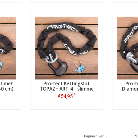
Bestellen
ot met
Pro-tect Kettingslot
Pro-t
50 cm)
TOPAZ+ ART-4 - slimme
Diamon
loop - 120 cm
m
*
€54,95
Bestellen
Pagina 1 van 5
1