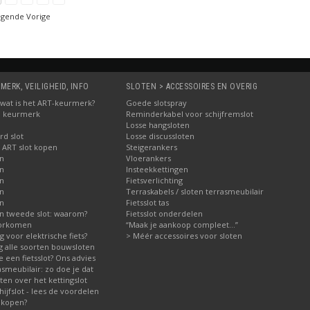
lgende Vorige
MERK, VEILIGHEID, INFO
SLOTEN > ACCESSOIRES EN OVERIG
5: wat is het ART-keurmerk?
Goede slotspray
M keurmerk
Reminderkabel voor schijfremslot
Losse hangsloten
d slot
Losse discussloten
 ART slot kopen
Steigerankers
en
Vloerankers
en
Insteekkettingen
en
Fietsverlichting
en
Terraskabels / sloten terrasmeubilair
en
Fietsslot tas
n tweede slot: waarom?
Fietsslot onderdelen
voorkomen
“Maak je aankoop compleet…”
ig voor elektrische fiets?
> Méér accessoires voor sloten
ng alle soorten bouwsloten
 een fietsslot? Ons advies
asmeubilair: zo doe je dat
en over het kettingslot
jfslot - lees de voordelen
 kopen?