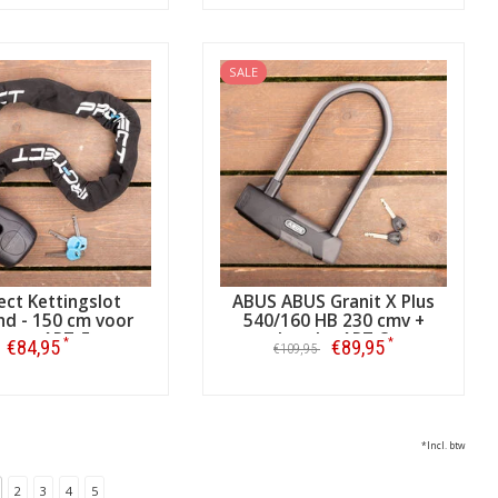
Bestellen
Bestellen
SALE
ect Kettingslot
ABUS ABUS Granit X Plus
d - 150 cm voor
540/160 HB 230 cmv +
otor ART-5
houder ART-3
*
*
€84,95
€89,95
€109,95
Bestellen
Bestellen
*Incl. btw
2
3
4
5