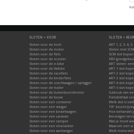
Vo
SLOTEN > VOOR
SLOTEN > KEUR
Sloten voor de boot
ART 1, 2, 3, 4, 
Sloten voor de motor
Sloten met SC
Sloten voor de fiets
SCM slot kopen
Sloten voor de scooter
VBV goedgekeur
Sloten voor de e-bike
ART sloten: een
Sloten voor de fatbike
ART-1 slot kop
Sloten voor de racefiets
ART-2 slot kop
Sloten voor de kinderfiets
ART-3 slot kop
Sloten voor de vrachtwagen / oplegger
ART-4 slot kop
Sloten voor de trailer
ART-5 slot kop
Sloten voor de buitenboordmotor
Gebruik van ee
Sloten voor de bouw
Fietsdiefstal 
Sloten voor een container
Welk slot is veil
Sloten voor een steiger
TIP: beschrijvi
Sloten voor een bestelwagen
Hoe behandel je
Sloten voor een caravan
Beveiligen terr
Sloten voor een camper
Wat je moet wet
Sloten voor een vloeranker
Waarom een schi
Sloten voor een aanhanger
Welk motorslot