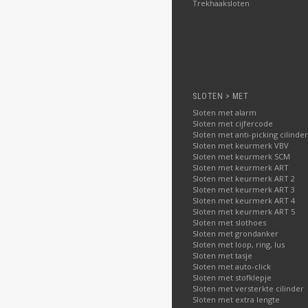
Trekhaaksloten
SLOTEN > MET
Sloten met alarm
Sloten met cijfercode
Sloten met anti-picking cilinder
Sloten met keurmerk VBV
Sloten met keurmerk SCM
Sloten met keurmerk ART
Sloten met keurmerk ART 2
Sloten met keurmerk ART 3
Sloten met keurmerk ART 4
Sloten met keurmerk ART 5
Sloten met slothoes
Sloten met grondanker
Sloten met loop, ring, lus
Sloten met tasje
Sloten met auto-click
Sloten met stofklepje
Sloten met versterkte cilinder
Sloten met extra lengte