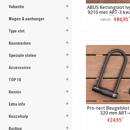
Vakantie
ABUS Kettingslot Iv
9210 met ART-3 ke
(85cm)
€84,95
Wagen & aanhanger
€89,95
Type slot
Bestellen
Keurmerken
Speciale sloten
Accessoires
TOP 10
Kennis
Extra info
Pro-tect Beugelslot
320 mm ART-
Keuzehulp
*
€24,95
Korting