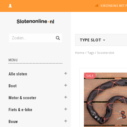
VERZENDING MET 
TYPE SLOT
Home
/
Tags
/
Scooterslot
MENU
Alle sloten
SALE
Boot
Motor & scooter
Fiets & e-bike
Bouw