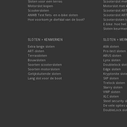
Sloten voor een terras
Scooterslot me
Motorslot kopen
Motorslot met
Scootersloten
Scooterslot ART
ANWB Test fiets- en e-bike sloten
Scooterslot ART
Hoe voorkom je diefstal van de boot?
Scootersloten t
E-bike: hoe het 
Sloten keurmer
SLOTEN > KENMERKEN
SLOTEN > MER
Extra lange sloten
AXA sloten
ART-sloten
Pro-tect sloten
Terrassloten
ABUS sloten
Bouwsloten
Lynx sloten
Soorten scootersloten
Doublelock slo
Soorten motorsloten
Edge sloten
Gelijksluitende sloten
Kryptonite slot
Lang slot voor de boot
SXP sloten
Trelock sloten
Starry sloten
VWP sloten
XLC sloten
Steel security s
De vele opties
DoubleLock slo