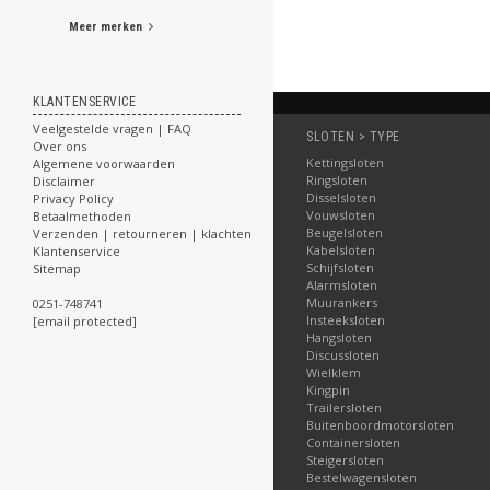
Meer merken
KLANTENSERVICE
Veelgestelde vragen | FAQ
SLOTEN > TYPE
Over ons
Kettingsloten
Algemene voorwaarden
Ringsloten
Disclaimer
Disselsloten
Privacy Policy
Vouwsloten
Betaalmethoden
Beugelsloten
Verzenden | retourneren | klachten
Kabelsloten
Klantenservice
Schijfsloten
Sitemap
Alarmsloten
Muurankers
0251-748741
Insteeksloten
[email protected]
Hangsloten
Discussloten
Wielklem
Kingpin
Trailersloten
Buitenboordmotorsloten
Containersloten
Steigersloten
Bestelwagensloten