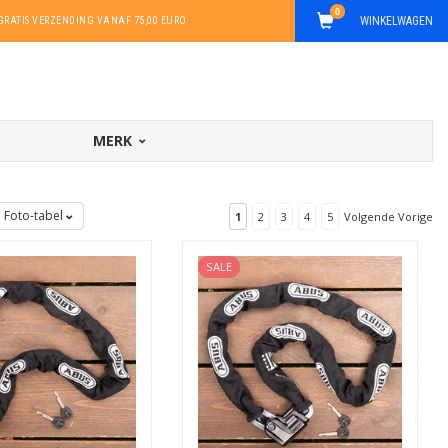
0
WINKELWAGEN
GRATIS VERZENDING VANAF 75,00 EURO
MERK
Foto-tabel
1
2
3
4
5
Volgende Vorige
SALE