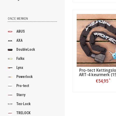
Bestellen
ONZE MERKEN
ABUS
AXA
DoubleLock
Falkx
Lynx
Pro-tect Kettingsl
ART-4 keurmerk (1
Powerlock
*
€54,95
Pro-tect
Bestellen
Starry
Tex-Lock
TRELOCK