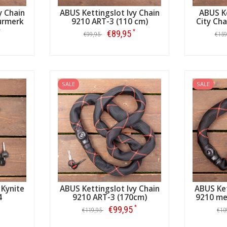
y Chain
ABUS Kettingslot Ivy Chain
ABUS Ke
urmerk
9210 ART-3 (110 cm)
City Cha
*
*
€89,95
€99,95
€159
Bestellen
SALE
SALE
 Kynite
ABUS Kettingslot Ivy Chain
ABUS Ket
4
9210 ART-3 (170cm)
9210 me
*
€99,95
€119,95
€10