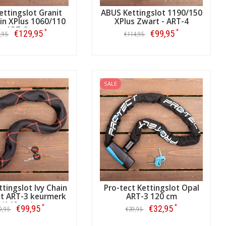
ttingslot Granit
ABUS Kettingslot 1190/150
in XPlus 1060/110
XPlus Zwart - ART-4
ART-3
*
*
€129,95
€99,95
,95
€114,95
Bestellen
Bestellen
SALE
tingslot Ivy Chain
Pro-tect Kettingslot Opal
t ART-3 keurmerk
ART-3 120 cm
(140 cm)
*
*
€99,95
€32,95
9,95
€39,95