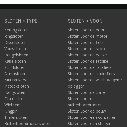
SLOTEN > TYPE
SLOTEN > VOOR
Kettingsloten
Sloten voor de boot
Ringsloten
Sloten voor de motor
Disselsloten
Sloten voor de fiets
Vouwsloten
Sloten voor de scooter
Beugelsloten
Sloten voor de e-bike
Kabelsloten
Sloten voor de fatbike
Schijfsloten
Sloten voor de racefiets
Alarmsloten
Sloten voor de kinderfiets
Muurankers
Sloten voor de vrachtwagen /
Insteeksloten
oplegger
Hangsloten
Sloten voor de trailer
Discussloten
Sloten voor de
Wielklem
buitenboordmotor
Kingpin
Sloten voor de bouw
Trailersloten
Sloten voor een container
Buitenboordmotorsloten
Sloten voor een steiger