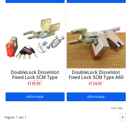
DoubleLock Disselslot
DoubleLock Disselslot
Fixed Lock SCM Type
Fixed Lock SCM Type A60
AK301
*
*
€139,95
€124,95
Informatie
Informatie
*Incl. btw
Pagina 1 van 1
1