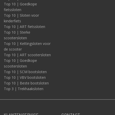
Top 10 | Goedkope
fietssloten
Top 10 | Sloten voor
kinderfiets
Top 10 | ART fietssloten
Top 10 | Sterke
scootersloten
Top 10 | Kettingsloten voor
de scooter
Top 10 | ART scootersloten
Top 10 | Goedkope
scootersloten
Top 10 | SCM bootsloten
Top 10 | VBV bootsloten
Top 10 | Beste bootsloten
Top 3 | Trekhaaksloten