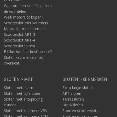
Waarom een schijfslot - lees
de voordelen
Welk motorslot kopen?
Scooterslot met keurmerk
Motorslot met keurmerk
Scooterslot ART-3
Scooterslot ART-4
Scootersloten test
E-bike: hoe het best op slot?
Sloten keurmerken: het
overzicht
SLOTEN > MET
SLOTEN > KENMERKEN
Sloten met alarm
Extra lange sloten
Sloten met cijfercode
ART-sloten
Sloten met anti-picking
Terrassloten
cilinder
Bouwsloten
Sloten met keurmerk VBV
Soorten scootersloten
Sloten met keurmerk SCM
Soorten motorsloten