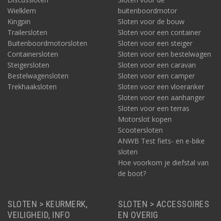
Wielklem
buitenboordmotor
Kingpin
Sloten voor de bouw
Trailersloten
Sloten voor een container
Buitenboordmotorsloten
Sloten voor een steiger
Containersloten
Sloten voor een bestelwagen
Steigersloten
Sloten voor een caravan
Bestelwagensloten
Sloten voor een camper
Trekhaaksloten
Sloten voor een vloeranker
Sloten voor een aanhanger
Sloten voor een terras
Motorslot kopen
Scootersloten
ANWB Test fiets- en e-bike
sloten
Hoe voorkom je diefstal van
de boot?
SLOTEN > KEURMERK,
SLOTEN > ACCESSOIRES
VEILIGHEID, INFO
EN OVERIG