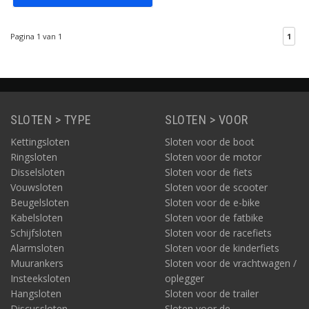
Pagina 1 van 1
1
SLOTEN > TYPE
SLOTEN > VOOR
Kettingsloten
Sloten voor de boot
Ringsloten
Sloten voor de motor
Disselsloten
Sloten voor de fiets
Vouwsloten
Sloten voor de scooter
Beugelsloten
Sloten voor de e-bike
Kabelsloten
Sloten voor de fatbike
Schijfsloten
Sloten voor de racefiets
Alarmsloten
Sloten voor de kinderfiets
Muurankers
Sloten voor de vrachtwagen /
Insteeksloten
oplegger
Hangsloten
Sloten voor de trailer
Discussloten
Sloten voor de