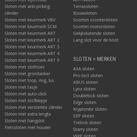
Sloten met anti-picking
Terrassloten
cilinder
Bouwsloten
Sloten met keurmerk VBV
Soorten scootersloten
Sloten met keurmerk SCM
Soorten motorsloten
Sloten met keurmerk ART
Gelijksluitende sloten
Sloten met keurmerk ART 2
Lang slot voor de boot
Sloten met keurmerk ART 3
Sloten met keurmerk ART 4
SLOTEN > MERKEN
Sloten met keurmerk ART 5
Sloten met slothoes
AXA sloten
Sloten met grondanker
Pro-tect sloten
Sloten met loop, ring, lus
ABUS sloten
Sloten met tasje
Lynx sloten
Sloten met auto-click
Doublelock sloten
Sloten met stofklepje
Edge sloten
Sloten met versterkte cilinder
Kryptonite sloten
Sloten met extra lengte
SXP sloten
Sloten met hangslot
Trelock sloten
Fietssloten met houder
Starry sloten
VWP sloten