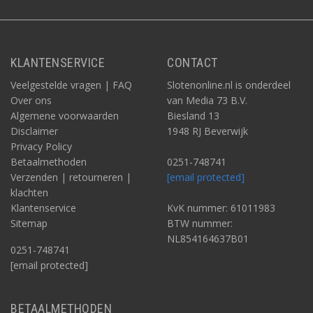
KLANTENSERVICE
CONTACT
Veelgestelde vragen | FAQ
Slotenonline.nl is onderdeel
Over ons
van Media 73 B.V.
Algemene voorwaarden
Biesland 13
Disclaimer
1948 RJ Beverwijk
Privacy Policy
Betaalmethoden
0251-748741
Verzenden | retourneren |
[email protected]
klachten
Klantenservice
KvK nummer: 61011983
Sitemap
BTW nummer:
NL854164637B01
0251-748741
[email protected]
BETAALMETHODEN