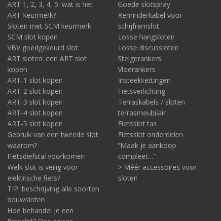
ART 1, 2, 3, 4, 5: wat is het
Goede slotspray
ART-keurmerk?
Reminderkabel voor
Sloten met SCM keurmerk
schijfremslot
SCM slot kopen
Losse hangsloten
VBV goedgekeurd slot
Losse discussloten
ART sloten: een ART slot
Steigerankers
kopen
Vloerankers
ART-1 slot kopen
Insteekkettingen
ART-2 slot kopen
Fietsverlichting
ART-3 slot kopen
Terraskabels / sloten
ART-4 slot kopen
terrasmeubilair
ART-5 slot kopen
Fietsslot tas
Gebruik van een tweede slot:
Fietsslot onderdelen
waarom?
“Maak je aankoop
Fietsdiefstal voorkomen
compleet…”
Welk slot is veilig voor
> Méér accessoires voor
elektrische fiets?
sloten
TIP: beschrijving alle soorten
bouwsloten
Hoe behandel je een