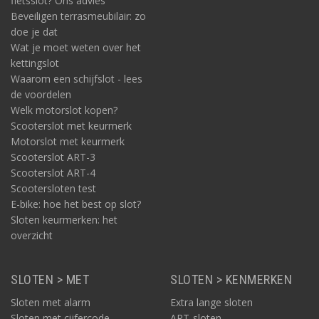
fietsslot? Ons advies
Beveiligen terrasmeubilair: zo
doe je dat
Wat je moet weten over het
kettingslot
Waarom een schijfslot - lees
de voordelen
Welk motorslot kopen?
Scooterslot met keurmerk
Motorslot met keurmerk
Scooterslot ART-3
Scooterslot ART-4
Scootersloten test
E-bike: hoe het best op slot?
Sloten keurmerken: het
overzicht
SLOTEN > MET
SLOTEN > KENMERKEN
Sloten met alarm
Extra lange sloten
Sloten met cijfercode
ART-sloten