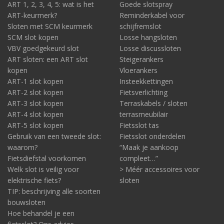
ART 1, 2, 3, 4, 5: wat is het
Goede slotspray
ART-keurmerk?
Reminderkabel voor
Sloten met SCM keurmerk
schijfremslot
SCM slot kopen
Losse hangsloten
VBV goedgekeurd slot
Losse discussloten
ART sloten: een ART slot
Steigerankers
kopen
Vloerankers
ART-1 slot kopen
Insteekkettingen
ART-2 slot kopen
Fietsverlichting
ART-3 slot kopen
Terraskabels / sloten
ART-4 slot kopen
terrasmeubilair
ART-5 slot kopen
Fietsslot tas
Gebruik van een tweede slot:
Fietsslot onderdelen
waarom?
“Maak je aankoop
Fietsdiefstal voorkomen
compleet…”
Welk slot is veilig voor
> Méér accessoires voor
elektrische fiets?
sloten
TIP: beschrijving alle soorten
bouwsloten
Hoe behandel je een