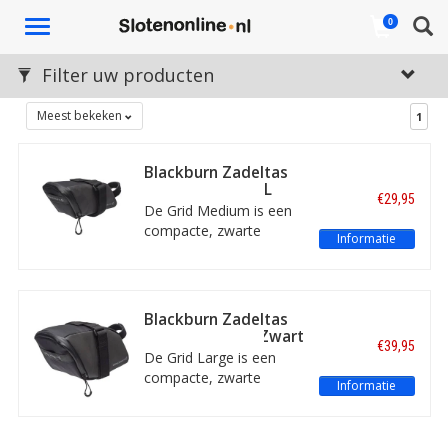
Toggle
0
navigation
Filter uw producten
Meest bekeken
1
Blackburn Zadeltas
Grid Medium 0,8L
€29,95
Zwart
De Grid Medium is een
compacte, zwarte
Informatie
zadeltas met een inhoud
van 0,8 liter. De
waterafstotende tas is
ideaal voor het
Blackburn Zadeltas
opbergen van klein
Grid Large 1,9L Zwart
€39,95
gereedschap. Met
De Grid Large is een
reflectie.
compacte, zwarte
Informatie
zadeltas met een inhoud
van 1,9 liter. De
waterafstotende tas is