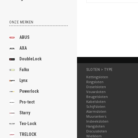
Bestellen
ONZE MERKEN
ABUS
AXA
DoubleLock
Falkx
SLOTEN > TYPE
Kettingsloten
Lynx
Ringsloten
Disselsloten
Powerlock
Vouwsloten
Beugelsloten
Kabelsloten
Pro-tect
Schijfsloten
Alarmsloten
Starry
Muurankers
Insteeksloten
Tex-Lock
Hangsloten
Discussloten
TRELOCK
Wielklem