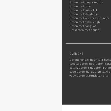
Sloten met loop, ring, lus
Sloten met tasje
Sloten met auto-click
Sloten met stofklepje
Sloten met versterkte cilinder
Sloten met extra lengte
Sloten met hangslot
Fietssloten met houder
OVER ONS
Slotenonline.nl heeft ART fiets
scootersloten, bootsloten, carav
kettingsloten, ringsloten, schij
kabelsloten, hangsloten, SCM di
vouwsloten, alarmsloten enz!