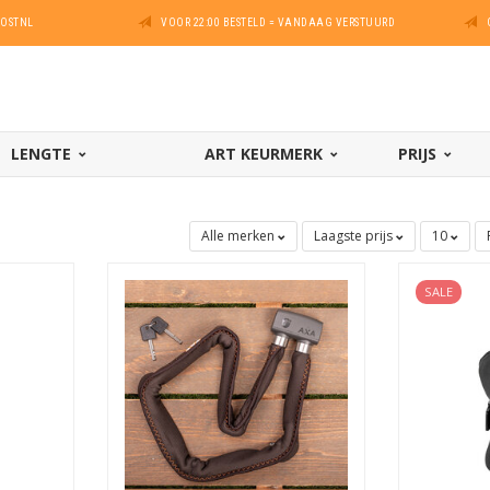
POSTNL
VOOR 22:00 BESTELD = VANDAAG VERSTUURD
LENGTE
ART KEURMERK
PRIJS
Alle merken
Laagste prijs
10
SALE