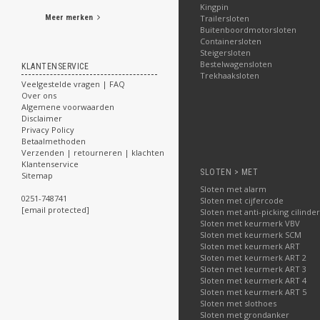
Kingpin
Meer merken
Trailersloten
Buitenboordmotorsloten
Containersloten
Steigersloten
Bestelwagensloten
KLANTENSERVICE
Trekhaaksloten
Veelgestelde vragen | FAQ
Over ons
Algemene voorwaarden
Disclaimer
Privacy Policy
Betaalmethoden
Verzenden | retourneren | klachten
Klantenservice
SLOTEN > MET
Sitemap
Sloten met alarm
0251-748741
Sloten met cijfercode
[email protected]
Sloten met anti-picking cilinder
Sloten met keurmerk VBV
Sloten met keurmerk SCM
Sloten met keurmerk ART
Sloten met keurmerk ART 2
Sloten met keurmerk ART 3
Sloten met keurmerk ART 4
Sloten met keurmerk ART 5
Sloten met slothoes
Sloten met grondanker