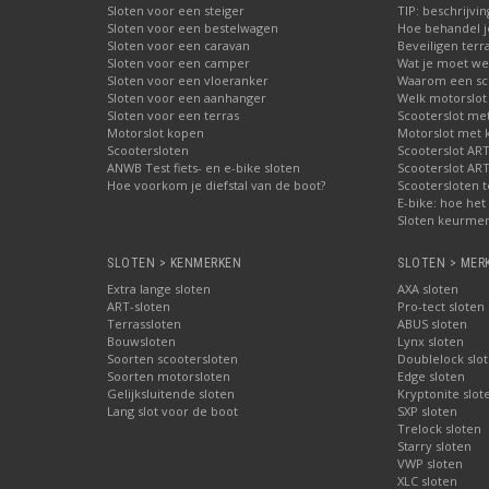
Sloten voor een steiger
TIP: beschrijvi
Sloten voor een bestelwagen
Hoe behandel je
Sloten voor een caravan
Beveiligen terr
Sloten voor een camper
Wat je moet wet
Sloten voor een vloeranker
Waarom een schi
Sloten voor een aanhanger
Welk motorslot
Sloten voor een terras
Scooterslot me
Motorslot kopen
Motorslot met
Scootersloten
Scooterslot ART
ANWB Test fiets- en e-bike sloten
Scooterslot ART
Hoe voorkom je diefstal van de boot?
Scootersloten t
E-bike: hoe het 
Sloten keurmer
SLOTEN > KENMERKEN
SLOTEN > MER
Extra lange sloten
AXA sloten
ART-sloten
Pro-tect sloten
Terrassloten
ABUS sloten
Bouwsloten
Lynx sloten
Soorten scootersloten
Doublelock slo
Soorten motorsloten
Edge sloten
Gelijksluitende sloten
Kryptonite slot
Lang slot voor de boot
SXP sloten
Trelock sloten
Starry sloten
VWP sloten
XLC sloten