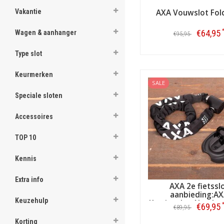
Vakantie
AXA Vouwslot Fol
€64,95
Wagen & aanhanger
€95,95
Type slot
Bestellen
Keurmerken
SALE
Speciale sloten
Accessoires
TOP 10
Kennis
Extra info
AXA 2e fietssl
aanbieding:A
Keuzehulp
Kettingslot Absolut
€69,95
€89,95
ART-2 + AXA Muura
Korting