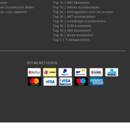
loten
Top 10 | ART fietssloten
 van DoubleLock sloten
Top 10 | Sterke scootersloten
ten voor vakantie
Top 10 | Kettingsloten voor de scooter
Top 10 | ART scootersloten
Top 10 | Goedkope scootersloten
Top 10 | SCM bootsloten
Top 10 | VBV bootsloten
Top 10 | Beste bootsloten
Top 3 | Trekhaaksloten
BETAALMETHODEN