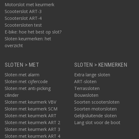
Motorslot met keurmerk
Scooterslot ART-3
Scooterslot ART-4
Scootersloten test
E-bike: hoe het best op slot?
Sloten keurmerken: het
overzicht
SLOTEN > MET
SLOTEN > KENMERKEN
Sloten met alarm
Extra lange sloten
Sloten met cijfercode
ART-sloten
Sloten met anti-picking
Terrassloten
cilinder
Bouwsloten
Sloten met keurmerk VBV
Soorten scootersloten
Sloten met keurmerk SCM
Soorten motorsloten
Sloten met keurmerk ART
Gelijksluitende sloten
Sloten met keurmerk ART 2
Lang slot voor de boot
Sloten met keurmerk ART 3
Sloten met keurmerk ART 4