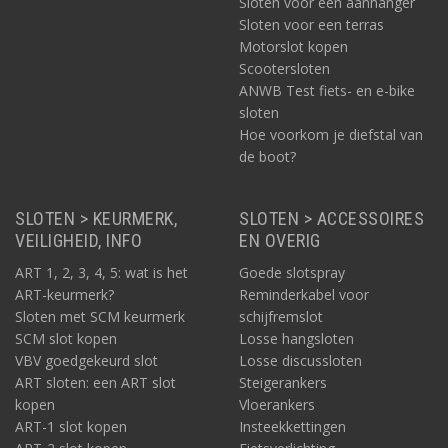
Sloten voor een aanhanger
Sloten voor een terras
Motorslot kopen
Scootersloten
ANWB Test fiets- en e-bike
sloten
Hoe voorkom je diefstal van
de boot?
SLOTEN > KEURMERK,
SLOTEN > ACCESSOIRES
VEILIGHEID, INFO
EN OVERIG
ART 1, 2, 3, 4, 5: wat is het
Goede slotspray
ART-keurmerk?
Reminderkabel voor
Sloten met SCM keurmerk
schijfremslot
SCM slot kopen
Losse hangsloten
VBV goedgekeurd slot
Losse discussloten
ART sloten: een ART slot
Steigerankers
kopen
Vloerankers
ART-1 slot kopen
Insteekkettingen