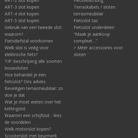
ART-2 slot kopen
Fietsverlichting
ART-3 slot kopen
Terraskabels / sloten
ART-4 slot kopen
terrasmeubilair
ART-5 slot kopen
Fietsslot tas
Gebruik van een tweede slot:
Fietsslot onderdelen
waarom?
“Maak je aankoop
Fietsdiefstal voorkomen
compleet…”
Welk slot is veilig voor
> Méér accessoires voor
elektrische fiets?
sloten
TIP: beschrijving alle soorten
bouwsloten
Hoe behandel je een
fietsslot? Ons advies
Beveiligen terrasmeubilair: zo
doe je dat
Wat je moet weten over het
kettingslot
Waarom een schijfslot - lees
de voordelen
Welk motorslot kopen?
Scooterslot met keurmerk