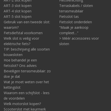
ART-2 slot kopen
Fietsverlichting
ART-3 slot kopen
Terraskabels / sloten
ART-4 slot kopen
terrasmeubilair
ART-5 slot kopen
Fietsslot tas
Gebruik van een tweede slot:
Fietsslot onderdelen
waarom?
“Maak je aankoop
Fietsdiefstal voorkomen
compleet…”
Welk slot is veilig voor
> Méér accessoires voor
elektrische fiets?
sloten
TIP: beschrijving alle soorten
bouwsloten
Hoe behandel je een
fietsslot? Ons advies
Beveiligen terrasmeubilair: zo
doe je dat
Wat je moet weten over het
kettingslot
Waarom een schijfslot - lees
de voordelen
Welk motorslot kopen?
Scooterslot met keurmerk