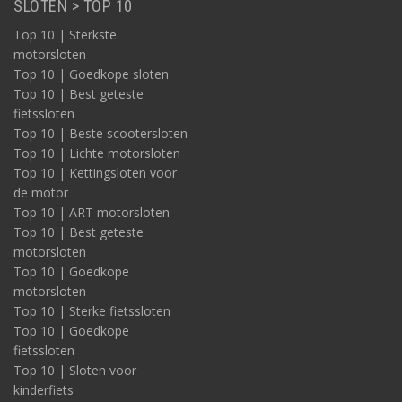
SLOTEN > TOP 10
Top 10 | Sterkste
motorsloten
Top 10 | Goedkope sloten
Top 10 | Best geteste
fietssloten
Top 10 | Beste scootersloten
Top 10 | Lichte motorsloten
Top 10 | Kettingsloten voor
de motor
Top 10 | ART motorsloten
Top 10 | Best geteste
motorsloten
Top 10 | Goedkope
motorsloten
Top 10 | Sterke fietssloten
Top 10 | Goedkope
fietssloten
Top 10 | Sloten voor
kinderfiets