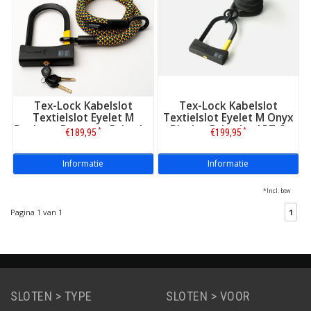
diefstal vermindert. U neemt een kettingslot tijdens het rijden
handig mee onder de zitting.
Beugelsloten
Onze beugelsloten voor de scooter zijn allemaal voorzien van
een ART 4-keurmerk en bieden dus bovengemiddeld goede
beveiliging tegen diefstal. Een beugelslot is zeer eenvoudig en
gemakkelijk in gebruik. Echter, het is doorgaans niet mogelijk uw
Tex-Lock Kabelslot
Tex-Lock Kabelslot
scooter door middel van een beugelslot vast te maken aan een
Textielslot Eyelet M
Textielslot Eyelet M Onyx
Bauhaus Dessau + D-Lock -
Black + D-Lock - ART-3
vast object, vanwege de geringe lengte. U kunt een beugelslot
*
*
€189,95
€199,95
ART-3
natuurlijk wel perfect in combinatie met een kettingslot
gebruiken.
Informatie
Informatie
Schijfremsloten
Een schijfslot, voluit schijfremslot of remschijfslot, is licht en
*Incl. btw
compact. Dit maakt dit type scooterslot makkelijk mee te
Pagina 1 van 1
1
nemen, zelfs in bijvoorbeeld uw jaszak. De meeste
schrijfremsloten worden geleverd inclusief transporttasje en/of
houder voor op de scooter of brommer. Als u een schijfremslot
voor uw scooter aan wilt schaffen, kijk dan wel even of er
genoeg ruimte tussen de remschijven zit. Soms is de ruimte te
klein, in welk geval een schijfremslot niet past.
SLOTEN > TYPE
SLOTEN > VOOR
Voor het vastmaken aan een vast object: