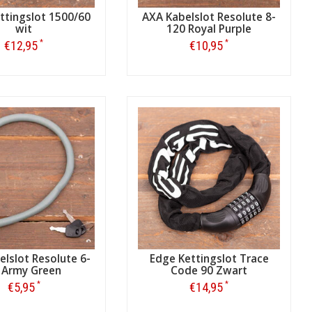
ttingslot 1500/60
AXA Kabelslot Resolute 8-
wit
120 Royal Purple
*
*
€12,95
€10,95
Bestellen
Bestellen
lslot Resolute 6-
Edge Kettingslot Trace
 Army Green
Code 90 Zwart
*
*
€5,95
€14,95