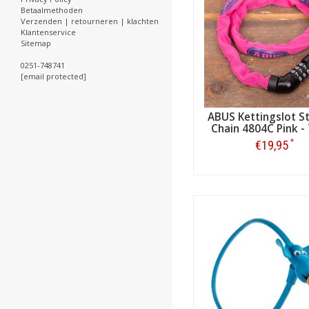
Betaalmethoden
Verzenden | retourneren | klachten
Klantenservice
Sitemap
0251-748741
[email protected]
ABUS Kettingslot S
Chain 4804C Pink -
*
€19,95
Bestellen