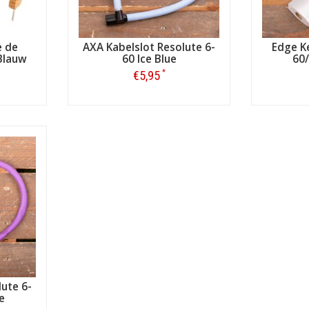
e de
AXA Kabelslot Resolute 6-
Edge Ke
Blauw
60 Ice Blue
60
*
€5,95
Bestellen
ute 6-
e