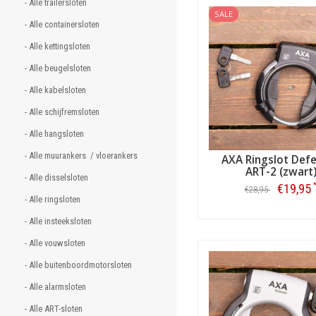
- Alle trailersloten 
Kettingslot fiets kind
SALE
Ringslot fiets kind
- Alle containersloten 
Kabelslot fiets kind
- Alle kettingsloten 
- Alle beugelsloten 
- Alle kabelsloten 
- Alle schijfremsloten 
- Alle hangsloten 
- Alle muurankers  / vloerankers 
AXA Ringslot Def
ART-2 (zwart
- Alle disselsloten 
€19,95
€28,95
- Alle ringsloten 
Bestellen
- Alle insteeksloten 
- Alle vouwsloten 
- Alle buitenboordmotorsloten 
- Alle alarmsloten 
- Alle ART-sloten 