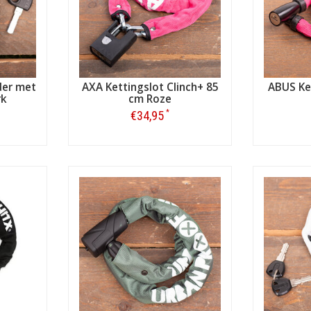
der met
AXA Kettingslot Clinch+ 85
ABUS Ke
rk
cm Roze
*
€34,95
Bestellen