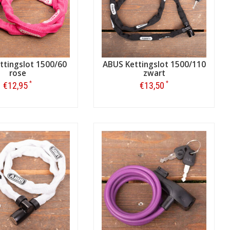
ttingslot 1500/60
ABUS Kettingslot 1500/110
rose
zwart
*
*
€12,95
€13,50
Bestellen
Bestellen