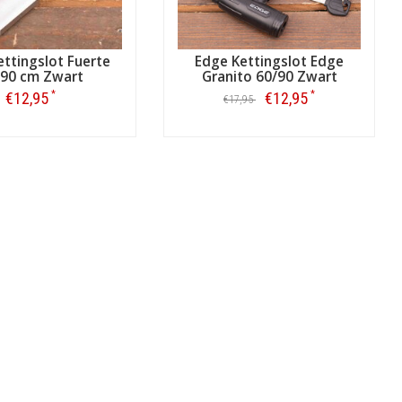
ttingslot Fuerte
Edge Kettingslot Edge
/90 cm Zwart
Granito 60/90 Zwart
*
*
€12,95
€12,95
€17,95
Bestellen
Bestellen