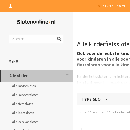
VERZENDING MET 
Alle kinderfietsslote
Ook voor de leukste kinde
voor kinderen in alle so
MENU
fietssloten voor alle kin
Alle sloten
Kinderfietssloten zijn licht
Een lichtgewicht fietsslot i
- Alle motorsloten 
Ondanks dat bieden ze een pr
- Alle scootersloten 
TYPE SLOT
Kabelsloten en kettingsl
- Alle fietssloten 
Over het algemeen bestaan d
mee te nemen voor een kind.
Home
/
Alle sloten
/
Alle kinderfie
- Alle bootsloten 
- Alle caravansloten 
Dus zoekt u een goed en tev