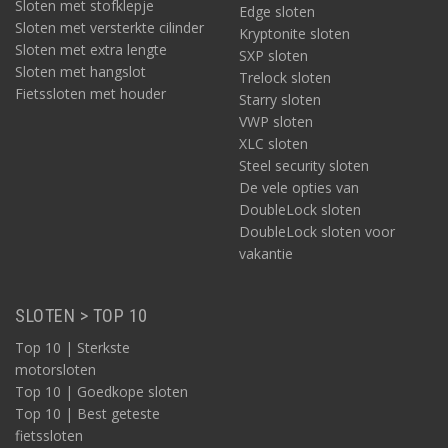
Sloten met stofklepje
Edge sloten
Sloten met versterkte cilinder
Kryptonite sloten
Sloten met extra lengte
SXP sloten
Sloten met hangslot
Trelock sloten
Fietssloten met houder
Starry sloten
VWP sloten
XLC sloten
Steel security sloten
De vele opties van
DoubleLock sloten
DoubleLock sloten voor
vakantie
SLOTEN > TOP 10
Top 10 | Sterkste
motorsloten
Top 10 | Goedkope sloten
Top 10 | Best geteste
fietssloten