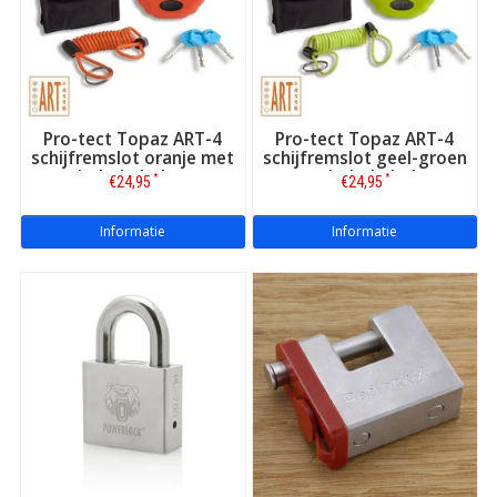
Pro-tect Topaz ART-4
Pro-tect Topaz ART-4
schijfremslot oranje met
schijfremslot geel-groen
reminderkabel en tas
met reminderkabel en tas
*
*
€24,95
€24,95
ART-4
Informatie
Informatie