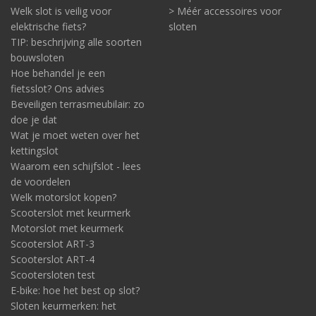
Welk slot is veilig voor
> Méér accessoires voor
elektrische fiets?
sloten
TIP: beschrijving alle soorten
bouwsloten
Hoe behandel je een
fietsslot? Ons advies
Beveiligen terrasmeubilair: zo
doe je dat
Wat je moet weten over het
kettingslot
Waarom een schijfslot - lees
de voordelen
Welk motorslot kopen?
Scooterslot met keurmerk
Motorslot met keurmerk
Scooterslot ART-3
Scooterslot ART-4
Scootersloten test
E-bike: hoe het best op slot?
Sloten keurmerken: het