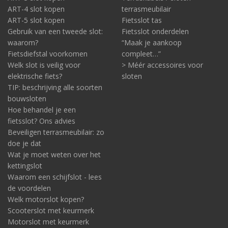
ART-4 slot kopen
terrasmeubilair
ART-5 slot kopen
Fietsslot tas
Gebruik van een tweede slot:
Fietsslot onderdelen
waarom?
“Maak je aankoop
Fietsdiefstal voorkomen
compleet…”
Welk slot is veilig voor
> Méér accessoires voor
elektrische fiets?
sloten
TIP: beschrijving alle soorten
bouwsloten
Hoe behandel je een
fietsslot? Ons advies
Beveiligen terrasmeubilair: zo
doe je dat
Wat je moet weten over het
kettingslot
Waarom een schijfslot - lees
de voordelen
Welk motorslot kopen?
Scooterslot met keurmerk
Motorslot met keurmerk