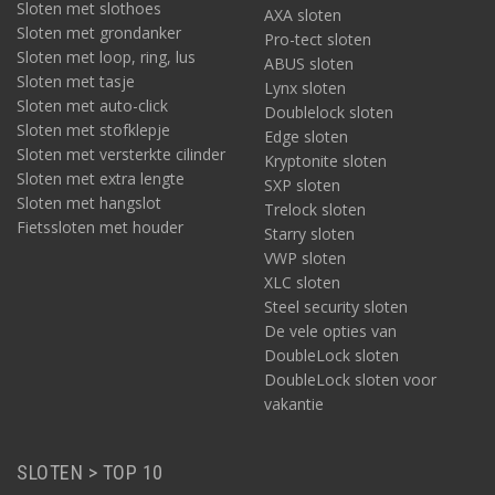
Sloten met slothoes
AXA sloten
Sloten met grondanker
Pro-tect sloten
Sloten met loop, ring, lus
ABUS sloten
Sloten met tasje
Lynx sloten
Sloten met auto-click
Doublelock sloten
Sloten met stofklepje
Edge sloten
Sloten met versterkte cilinder
Kryptonite sloten
Sloten met extra lengte
SXP sloten
Sloten met hangslot
Trelock sloten
Fietssloten met houder
Starry sloten
VWP sloten
XLC sloten
Steel security sloten
De vele opties van
DoubleLock sloten
DoubleLock sloten voor
vakantie
SLOTEN > TOP 10