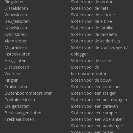
Ringsloten
Sloten voor de motor
Disselsloten
Sloten voor de fiets
Vouwsloten
Sloten voor de scooter
Beugelsloten
Sloten voor de e-bike
Kabelsloten
Sloten voor de fatbike
Schijfsloten
Sloten voor de racefiets
Alarmsloten
Sloten voor de kinderfiets
Muurankers
Sloten voor de vrachtwagen /
Insteeksloten
oplegger
Hangsloten
Sloten voor de trailer
Discussloten
Sloten voor de
Wielklem
buitenboordmotor
Kingpin
Sloten voor de bouw
Trailersloten
Sloten voor een container
Buitenboordmotorsloten
Sloten voor een steiger
Containersloten
Sloten voor een bestelwagen
Steigersloten
Sloten voor een caravan
Bestelwagensloten
Sloten voor een camper
Trekhaaksloten
Sloten voor een vloeranker
Sloten voor een aanhanger
Sloten voor een terras