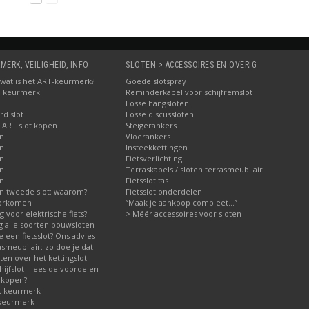
MERK, VEILIGHEID, INFO
SLOTEN > ACCESSOIRES EN OVERIG
5: wat is het ART-keurmerk?
Goede slotspray
M keurmerk
Reminderkabel voor schijfremslot
Losse hangsloten
d slot
Losse discussloten
 ART slot kopen
Steigerankers
en
Vloerankers
en
Insteekkettingen
en
Fietsverlichting
en
Terraskabels / sloten terrasmeubilair
en
Fietsslot tas
n tweede slot: waarom?
Fietsslot onderdelen
voorkomen
“Maak je aankoop compleet…”
ig voor elektrische fiets?
> Méér accessoires voor sloten
ng alle soorten bouwsloten
 een fietsslot? Ons advies
asmeubilair: zo doe je dat
en over het kettingslot
jfslot - lees de voordelen
 kopen?
t keurmerk
 keurmerk