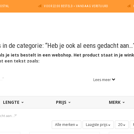
POSTNL
VOOR 22:00 BESTELD = VANDAAG VERSTUURD
in de categorie: “Heb je ook al eens gedacht aan…
s je iets bestelt in een webshop. Het product staat in je win
nt een tekst zoals:
…”
Lees meer
LENGTE
PRIJS
MERK
t…”
uwe product”
acht aan…?”
Alle merken
Laagste prijs
20