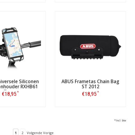
Bestellen
Bestellen
iversele Siliconen
ABUS Frametas Chain Bag
onhouder RXHB61
ST 2012
Zwart
*
*
€18,95
€18,95
Bestellen
Bestellen
*Incl. btw
1
2
Volgende Vorige