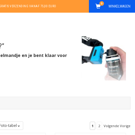
0
WINKELWAGEN
GRATIS VERZENDING VANAF 75,00 EURO
?”
kelmandje en je bent klaar voor
Foto-tabel
1
2
Volgende Vorige