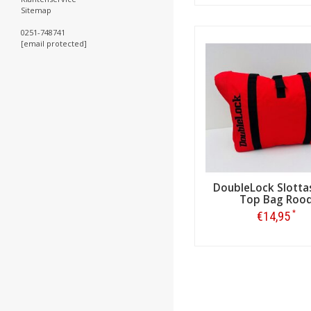
Bestellen
Sitemap
0251-748741
[email protected]
DoubleLock Slottas
Top Bag Roo
*
€14,95
Bestellen