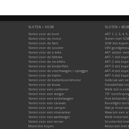
SLOTEN > VOOR
SLOTEN > KEUR
Sloten voor de boot
ART 1, 2, 3, 4, 
Sloten voor de motor
Sloten met SC
Sloten voor de fiets
SCM slot kopen
Sloten voor de scooter
VBV goedgekeur
Sloten voor de e-bike
ART sloten: een
Sloten voor de fatbike
ART-1 slot kop
Sloten voor de racefiets
ART-2 slot kop
Sloten voor de kinderfiets
ART-3 slot kop
Sloten voor de vrachtwagen / oplegger
ART-4 slot kop
Sloten voor de trailer
ART-5 slot kop
Sloten voor de buitenboordmotor
Gebruik van ee
Sloten voor de bouw
Fietsdiefstal 
Sloten voor een container
Welk slot is veil
Sloten voor een steiger
TIP: beschrijvi
Sloten voor een bestelwagen
Hoe behandel je
Sloten voor een caravan
Beveiligen terr
Sloten voor een camper
Wat je moet wet
Sloten voor een vloeranker
Waarom een schi
Sloten voor een aanhanger
Welk motorslot
Sloten voor een terras
Scooterslot me
Motorslot kopen
Motorslot met