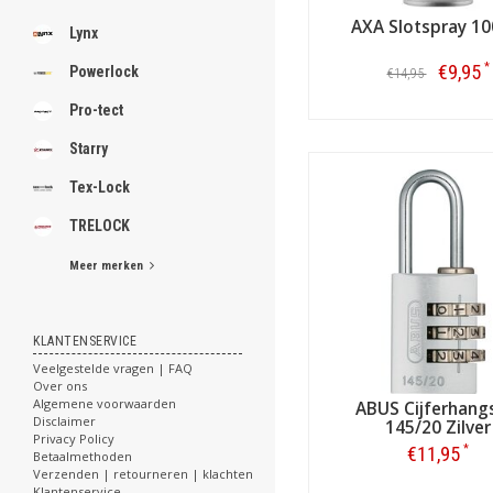
AXA Slotspray 10
Lynx
*
€9,95
Powerlock
€14,95
Pro-tect
Bestellen
Starry
Tex-Lock
TRELOCK
Meer merken
KLANTENSERVICE
Veelgestelde vragen | FAQ
Over ons
Algemene voorwaarden
ABUS Cijferhang
Disclaimer
145/20 Zilver
Privacy Policy
*
€11,95
Betaalmethoden
Verzenden | retourneren | klachten
Klantenservice