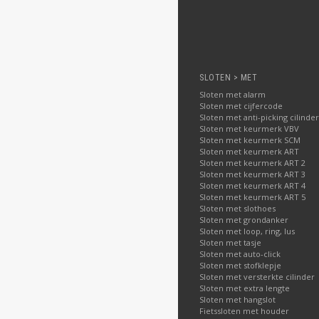
SLOTEN > MET
Sloten met alarm
Sloten met cijfercode
Sloten met anti-picking cilinder
Sloten met keurmerk VBV
Sloten met keurmerk SCM
Sloten met keurmerk ART
Sloten met keurmerk ART 2
Sloten met keurmerk ART 3
Sloten met keurmerk ART 4
Sloten met keurmerk ART 5
Sloten met slothoes
Sloten met grondanker
Sloten met loop, ring, lus
Sloten met tasje
Sloten met auto-click
Sloten met stofklepje
Sloten met versterkte cilinder
Sloten met extra lengte
Sloten met hangslot
Fietssloten met houder