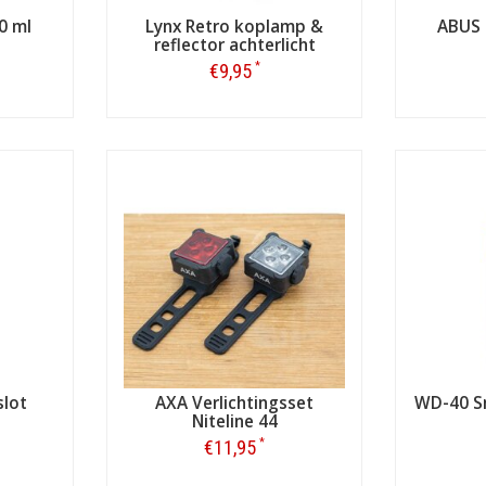
0 ml
Lynx Retro koplamp &
ABUS 
reflector achterlicht
*
€9,95
Bestellen
slot
AXA Verlichtingsset
WD-40 S
Niteline 44
*
€11,95