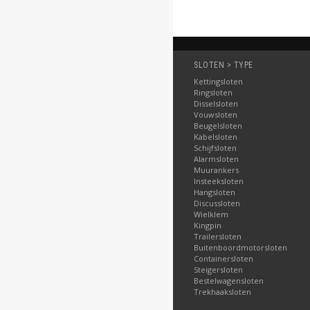
SLOTEN > TYPE
Kettingsloten
Ringsloten
Disselsloten
Vouwsloten
Beugelsloten
Kabelsloten
Schijfsloten
Alarmsloten
Muurankers
Insteeksloten
Hangsloten
Discussloten
Wielklem
Kingpin
Trailersloten
Buitenboordmotorsloten
Containersloten
Steigersloten
Bestelwagensloten
Trekhaaksloten