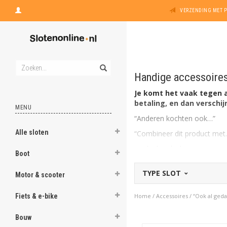
VERZENDING MET 
Handige accessoires 
Je komt het vaak tegen al
betaling, en dan verschij
MENU
“Anderen kochten ook…”
Alle sloten
“Combineer dit product met
“Ook al gedacht aan…?”
Boot
“Niets gemist?”
TYPE SLOT
Motor & scooter
“Maak je aankoop complee
“Accessoires voor bij je nie
Fiets & e-bike
Home
/
Accessoires
/
“Ook al ged
“Handige extra’s”
Bouw
“Nog iets anders nodig?”