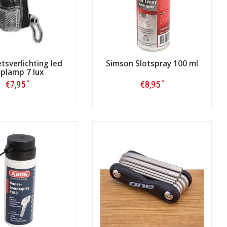
wel anderszins een sterk verband houden
koop, en 2) wel degelijk ook echt
voor op de fiets, maar óók een
jt of raakt deze leeg: dus is het handig
etsverlichting led
Simson Slotspray 100 ml
plamp 7 lux
*
*
€7,95
€8,95
Bestellen
Bestellen
 een specifiek insteekslot voor bij een
ischerwijs als Productsuggestie bij het
n) zijn; direct of indirect bij de
anger bij de verschillende