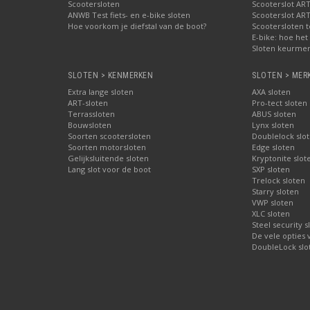
Scootersloten
Scooterslot ART
ANWB Test fiets- en e-bike sloten
Scooterslot ART
Hoe voorkom je diefstal van de boot?
Scootersloten t
E-bike: hoe het 
Sloten keurmer
SLOTEN > KENMERKEN
SLOTEN > MER
Extra lange sloten
AXA sloten
ART-sloten
Pro-tect sloten
Terrassloten
ABUS sloten
Bouwsloten
Lynx sloten
Soorten scootersloten
Doublelock slo
Soorten motorsloten
Edge sloten
Gelijksluitende sloten
Kryptonite slot
Lang slot voor de boot
SXP sloten
Trelock sloten
Starry sloten
VWP sloten
XLC sloten
Steel security s
De vele opties
DoubleLock slo