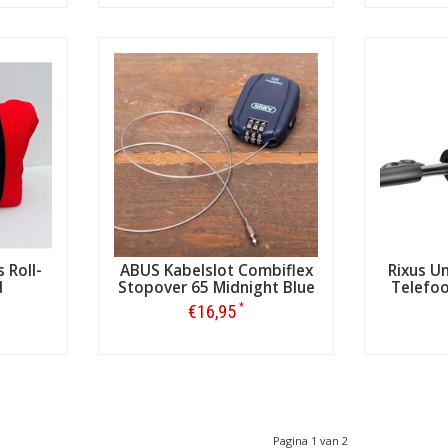
Bestellen
 Roll-
ABUS Kabelslot Combiflex
Rixus Un
d
Stopover 65 Midnight Blue
Telefo
*
€16,95
Bestellen
Pagina 1 van 2